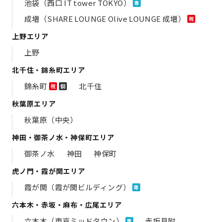
池袋（西口 IT tower TOKYO）
専
成増（SHARE LOUNGE Olive LOUNGE 成増）
祝
上野エリア
上野
北千住・錦糸町エリア
錦糸町
北千住
祝
個
秋葉原エリア
秋葉原（中央）
神田・御茶ノ水・神保町エリア
御茶ノ水
神田
神保町
虎ノ門・霞が関エリア
霞が関（霞が関ビルディング）
専
六本木・赤坂・麻布・広尾エリア
六本木（東京ミッドタウン）
赤坂見附
専