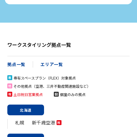
ワークスタイリング拠点一覧
拠点一覧
エリア一覧
専有スペースプラン（FLEX）対象拠点
専
その他拠点（空港、三井不動産関連施設など）
他
土日祝日営業拠点
個室のみの拠点
祝
個
北海道
札幌
新千歳空港
祝