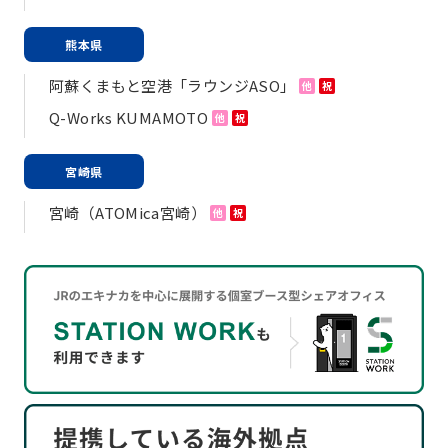
熊本県
阿蘇くまもと空港「ラウンジASO」
他
祝
Q-Works KUMAMOTO
他
祝
宮崎県
宮崎（ATOMica宮崎）
他
祝