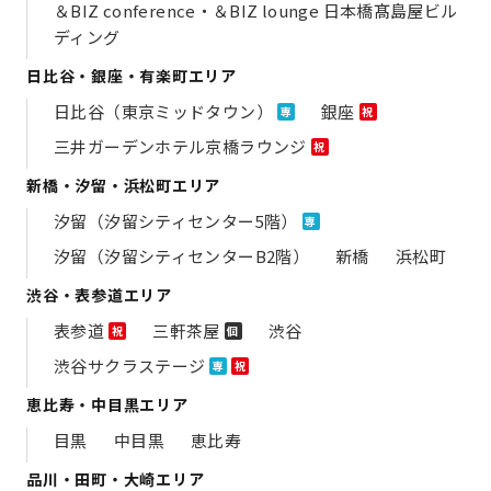
＆BIZ conference・＆BIZ lounge 日本橋髙島屋ビル
ディング
日比谷・銀座・有楽町エリア
日比谷（東京ミッドタウン）
銀座
専
祝
三井ガーデンホテル京橋ラウンジ
祝
新橋・汐留・浜松町エリア
汐留（汐留シティセンター5階）
専
汐留（汐留シティセンターB2階）
新橋
浜松町
渋谷・表参道エリア
表参道
三軒茶屋
渋谷
祝
個
渋谷サクラステージ
専
祝
恵比寿・中目黒エリア
目黒
中目黒
恵比寿
品川・田町・大崎エリア