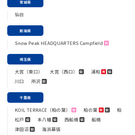
宮城県
仙台
新潟県
Snow Peak HEADQUARTERS Campfield
他
埼玉県
大宮（東口）
大宮（西口）
浦和
個
祝
個
川口
所沢
個
千葉県
KOIL TERRACE（柏の葉）
柏の葉
柏
他
祝
個
松戸
本八幡
西船橋
船橋
個
個
個
津田沼
海浜幕張
個