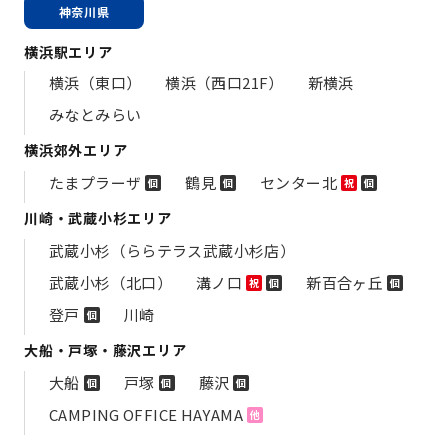
神奈川県
横浜駅エリア
横浜（東口）
横浜（西口21F）
新横浜
みなとみらい
横浜郊外エリア
たまプラーザ
鶴見
センター北
個
個
祝
個
川崎・武蔵小杉エリア
武蔵小杉（ららテラス武蔵小杉店）
武蔵小杉（北口）
溝ノ口
新百合ヶ丘
祝
個
個
登戸
川崎
個
大船・戸塚・藤沢エリア
大船
戸塚
藤沢
個
個
個
CAMPING OFFICE HAYAMA
他