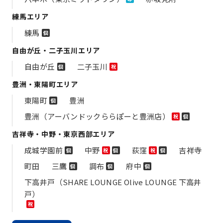
練馬エリア
練馬
個
自由が丘・二子玉川エリア
自由が丘
二子玉川
個
祝
豊洲・東陽町エリア
東陽町
豊洲
個
豊洲（アーバンドックららぽーと豊洲店）
祝
個
吉祥寺・中野・東京西部エリア
成城学園前
中野
荻窪
吉祥寺
個
祝
個
祝
個
町田
三鷹
調布
府中
個
個
個
下高井戸（SHARE LOUNGE Olive LOUNGE 下高井
戸）
祝