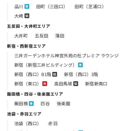
品川
田町（三田口）
田町（芝浦口）
専
大崎
個
五反田・大井町エリア
大井町
五反田
蒲田
新宿・西新宿エリア
三井ガーデンホテル神宮外苑の​杜プレミア ラウンジ
新宿（新宿三井ビルディング）
専
新宿（西口）B1階
新宿（西口）3階
個
新宿（東口）
高田馬場
新宿新南口
祝
個
飯田橋・四谷・後楽園エリア
飯田橋
四谷
後楽園
専
池袋・赤羽エリア
池袋（西口）
赤羽