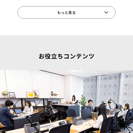
JR東京駅八重洲口直結の大型複合施設です。世界中、日本
中からさまざまなモノ・コトが集まり、新しい価値を生み出
もっと見る
して世界に発信していく街づくりを目指しています。商業施
設や屋外テラス、オフィス、ホテルなど多彩な用途で構成さ
れており、八重洲セントラルタワー7階にはワークスタイリ
ング 東京ミッドタウン八重洲が入っています。「交通利便性
を活かし世界への出発点になる街」をバリューに掲げている
通り、東京駅へは八重洲地下街経由で直結しており、アクセ
スも抜群です。
お役立ちコンテンツ
グラントウキョウノースタワー
東京駅八重洲口を出て北に歩いてすぐ、東京駅に寄り添うよ
うに建つ地下4階、地上43階建ての超高層オフィスビルで
す。地下1階から地上13階までには大丸東京店が入り、17階
以上はオフィスフロアとなっています。東京駅を挟んだ南側
には地下4階、地上42階建てのグラントウキョウサウスタワ
ーがあり、ツインタワーとして八重洲のランドマークの一つ
となっています。