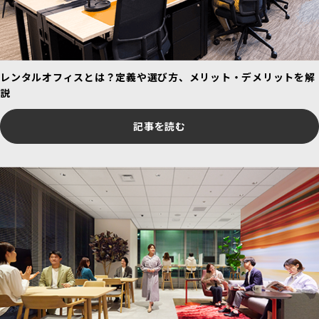
大丸東京店
グラントウキョウノースタワーの地下1階から地上13階まで
14フロアを占める百貨店です。菓子売り場を1階、化粧品売
り場を2階に配置するなど、東京駅を訪れる旅行客の利用を
レンタルオフィスとは？定義や選び方、メリット・デメリットを解
念頭に置いた百貨店のセオリーとは異なる売り場のレイアウ
説
トを施しています。8～10階には東急ハンズが入っており、
ビジネスに必要なツールを探す際に便利です。
記事を読む