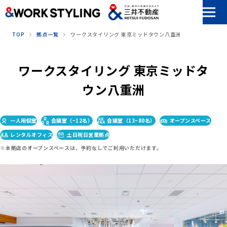
本文へ移動
TOP
拠点一覧
ワークスタイリング 東京ミッドタウン八重洲
ワークスタイリング 東京ミッドタ
ウン八重洲
一人用個室
会議室（~12名）
会議室（13~80名）
オープンスペース
レンタルオフィス
土日祝日営業拠点
※本拠店のオープンスペースは、予約なしでご利用いただけます。