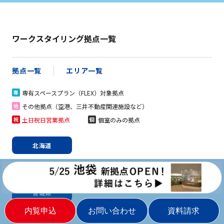
ワークスタイリング拠点一覧
拠点一覧
エリア一覧
専有スペースプラン（FLEX）対象拠点
専
その他拠点（空港、三井不動産関連施設など）
他
土日祝日営業拠点
個室のみの拠点
祝
個
北海道
札幌
新千歳空港
祝
宮城県
仙台