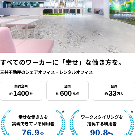
すべてのワーカーに
「幸せ」な働き方を。
三井不動産のシェアオフィス・レンタルオフィス
契約企業
全国
会員
1400
600
33
約
社
約
拠点
約
万人
幸せな働き方を
ワークスタイリングを
実現できている利用者
推奨する利用者
76.9
90.8
%
%