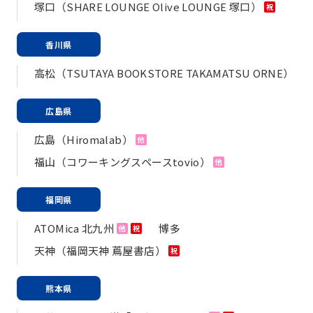
塚口（SHARE LOUNGE Olive LOUNGE 塚口）
祝
香川県
高松（TSUTAYA BOOKSTORE TAKAMATSU ORNE）
広島県
広島（Hiromalab）
他
福山（コワーキングスペースtovio）
他
福岡県
ATOMica 北九州
博多
他
祝
天神（福岡天神 蔦屋書店）
祝
熊本県