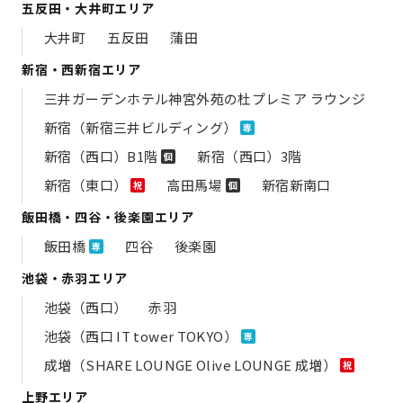
五反田・大井町エリア
大井町
五反田
蒲田
新宿・西新宿エリア
三井ガーデンホテル神宮外苑の​杜プレミア ラウンジ
新宿（新宿三井ビルディング）
専
新宿（西口）B1階
新宿（西口）3階
個
新宿（東口）
高田馬場
新宿新南口
祝
個
飯田橋・四谷・後楽園エリア
飯田橋
四谷
後楽園
専
池袋・赤羽エリア
池袋（西口）
赤羽
池袋（西口 IT tower TOKYO）
専
成増（SHARE LOUNGE Olive LOUNGE 成増）
祝
上野エリア