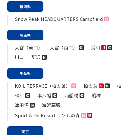
新潟県
Snow Peak HEADQUARTERS Campfield
他
埼玉県
大宮（東口）
大宮（西口）
浦和
個
祝
個
川口
所沢
個
千葉県
KOIL TERRACE（柏の葉）
柏の葉
柏
他
祝
個
松戸
本八幡
西船橋
船橋
個
個
個
津田沼
海浜幕張
個
Sport & Do Resort リソルの森
他
祝
東京