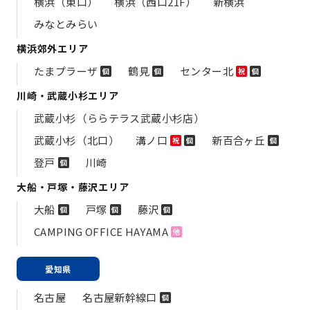
横浜（東口）
横浜（西口21F）
新横浜
みなとみらい
横浜郊外エリア
たまプラーザ
鶴見
センター北
個
個
祝
個
川崎・武蔵小杉エリア
武蔵小杉（ららテラス武蔵小杉店）
武蔵小杉（北口）
溝ノ口
新百合ヶ丘
祝
個
個
登戸
川崎
個
大船・戸塚・藤沢エリア
大船
戸塚
藤沢
個
個
個
CAMPING OFFICE HAYAMA
他
愛知県
名古屋
名古屋新幹線口
個