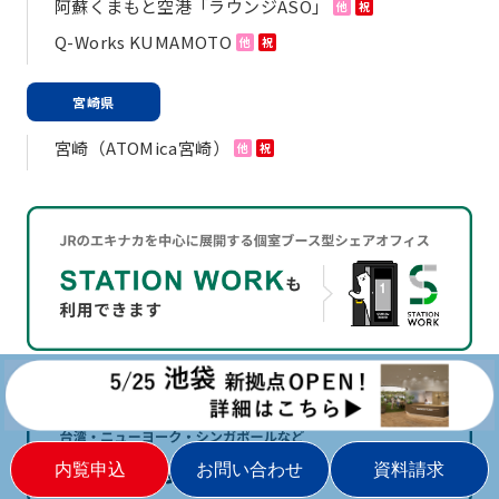
阿蘇くまもと空港「ラウンジASO」
他
祝
Q-Works KUMAMOTO
他
祝
宮崎県
宮崎（ATOMica宮崎）
他
祝