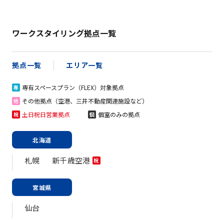
ワークスタイリング拠点一覧
拠点一覧
エリア一覧
専有スペースプラン（FLEX）対象拠点
専
その他拠点（空港、三井不動産関連施設など）
他
土日祝日営業拠点
個室のみの拠点
祝
個
北海道
札幌
新千歳空港
祝
宮城県
仙台