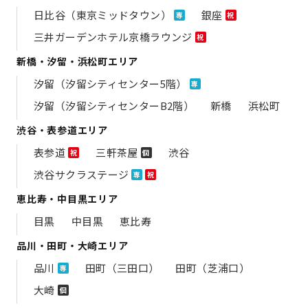
日比谷（東京ミッドタウン）
銀座
専
祝
三井ガーデンホテル京橋ラウンジ
祝
新橋・汐留・浜松町エリア
汐留（汐留シティセンター5階）
専
汐留（汐留シティセンターB2階）
新橋
浜松町
渋谷・表参道エリア
表参道
三軒茶屋
渋谷
祝
個
渋谷サクラステージ
専
祝
恵比寿・中目黒エリア
目黒
中目黒
恵比寿
品川・田町・大崎エリア
品川
田町（三田口）
田町（芝浦口）
専
大崎
個