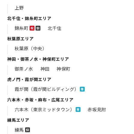
上野
北千住・錦糸町エリア
錦糸町
北千住
祝
個
秋葉原エリア
秋葉原（中央）
神田・御茶ノ水・神保町エリア
御茶ノ水
神田
神保町
虎ノ門・霞が関エリア
霞が関（霞が関ビルディング）
専
六本木・赤坂・麻布・広尾エリア
六本木（東京ミッドタウン）
赤坂見附
専
練馬エリア
練馬
個