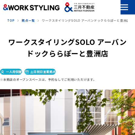
本文へ移動
TOP
拠点一覧
ワークスタイリングSOLO アーバンドックららぽーと豊洲店
ワークスタイリングSOLO アーバン
ドックららぽーと豊洲店
一人用個室
土日祝日営業拠点
※本拠店のオープンスペースは、予約なしでご利用いただけます。