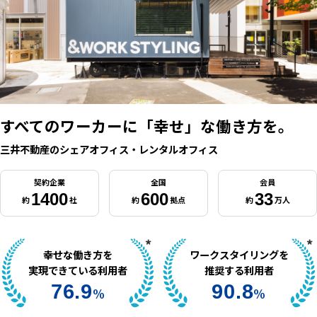
すべてのワーカーに
「幸せ」な働き方を。
三井不動産のシェアオフィス・レンタルオフィス
契約企業
全国
会員
1400
600
33
約
社
約
拠点
約
万人
幸せな働き方を
ワークスタイリングを
実現できている利用者
推奨する利用者
76.9
90.8
%
%