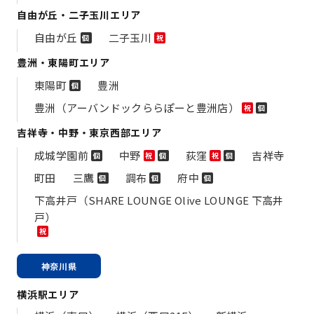
自由が丘・二子玉川エリア
自由が丘
二子玉川
個
祝
豊洲・東陽町エリア
東陽町
豊洲
個
豊洲（アーバンドックららぽーと豊洲店）
祝
個
吉祥寺・中野・東京西部エリア
成城学園前
中野
荻窪
吉祥寺
個
祝
個
祝
個
町田
三鷹
調布
府中
個
個
個
下高井戸（SHARE LOUNGE Olive LOUNGE 下高井
戸）
祝
神奈川県
横浜駅エリア