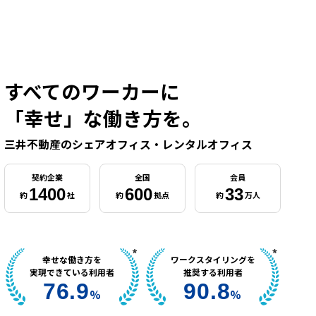
すべてのワーカーに
「幸せ」な働き方を。
三井不動産のシェアオフィス・レンタルオフィス
契約企業
全国
会員
1400
600
33
約
社
約
拠点
約
万人
幸せな働き方を
ワークスタイリングを
実現できている利用者
推奨する利用者
76.9
90.8
%
%