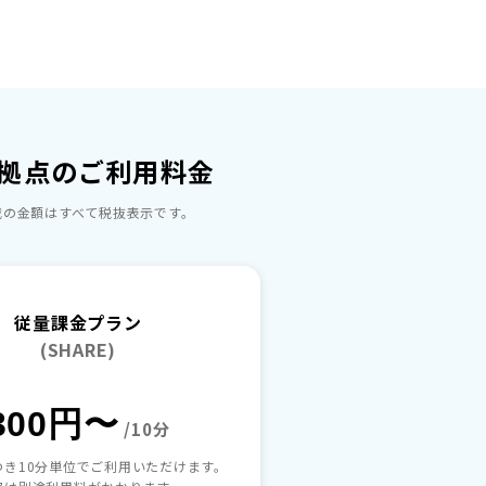
拠点のご利用料金
の​金額は​すべて​税抜表示です。​
従量課金プラン
(SHARE)
300円〜
/10分
つき10分単位でご利用いただけます。