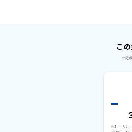
この
※記載
※お一人に