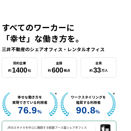
すべてのワーカーに
「幸せ」な働き方を。
三井不動産のシェアオフィス・レンタルオフィス
契約企業
全国
会員
1400
600
33
約
社
約
拠点
約
万人
幸せな働き方を
ワークスタイリングを
実現できている利用者
推奨する利用者
76.9
90.8
%
%
JRのエキナカを中心に展開する
個室ブース型シェアオフィス