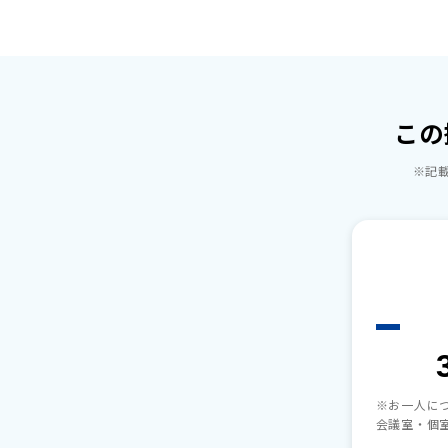
この
※記載
※お一人に
会議室・個