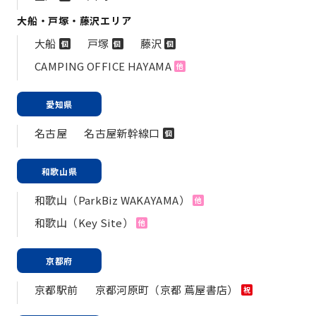
大船・戸塚・藤沢エリア
大船
戸塚
藤沢
個
個
個
CAMPING OFFICE HAYAMA
他
愛知県
名古屋
名古屋新幹線口
個
和歌山県
和歌山（ParkBiz WAKAYAMA）
他
和歌山（Key Site）
他
京都府
京都駅前
京都河原町（京都 蔦屋書店）
祝