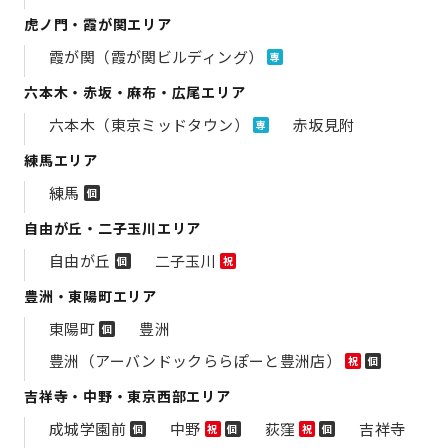
虎ノ門・霞が関エリア
霞が関（霞が関ビルディング）
専
六本木・赤坂・麻布・広尾エリア
六本木（東京ミッドタウン）
赤坂見附
専
練馬エリア
練馬
個
自由が丘・二子玉川エリア
自由が丘
二子玉川
個
祝
豊洲・東陽町エリア
東陽町
豊洲
個
豊洲（アーバンドックららぽーと豊洲店）
祝
個
吉祥寺・中野・東京西部エリア
成城学園前
中野
荻窪
吉祥寺
個
祝
個
祝
個