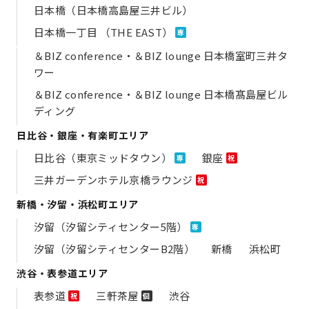
日本橋（日本橋高島屋三井ビル）
日本橋一丁目 （THE EAST）
専
＆BIZ conference・＆BIZ lounge 日本橋室町三井タ
ワー
＆BIZ conference・＆BIZ lounge 日本橋髙島屋ビル
ディング
日比谷・銀座・有楽町エリア
日比谷（東京ミッドタウン）
銀座
専
祝
三井ガーデンホテル京橋ラウンジ
祝
新橋・汐留・浜松町エリア
汐留（汐留シティセンター5階）
専
汐留（汐留シティセンターB2階）
新橋
浜松町
渋谷・表参道エリア
表参道
三軒茶屋
渋谷
祝
個