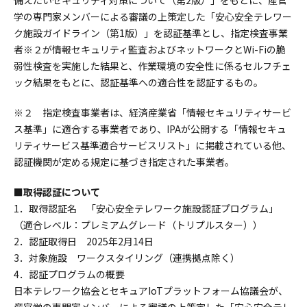
備えたいセキュリティ対策について（第2版）」をもとに、産官
学の専門家メンバーによる審議の上策定した「安心安全テレワー
ク施設ガイドライン（第1版）」を認証基準とし、指定検査事業
者※２が情報セキュリティ監査およびネットワークとWi-Fiの脆
弱性検査を実施した結果と、作業環境の安全性に係るセルフチェ
ック結果をもとに、認証基準への適合性を認証するもの。
※２ 指定検査事業者は、経済産業省「情報セキュリティサービ
ス基準」に適合する事業者であり、IPAが公開する「情報セキュ
リティサービス基準適合サービスリスト」に掲載されている他、
認証機関が定める規定に基づき指定された事業者。
■取得認証について
1．取得認証名 「安心安全テレワーク施設認証プログラム」
（適合レベル：プレミアムグレード（トリプルスター））
2．認証取得日 2025年2月14日
3．対象施設 ワークスタイリング（連携拠点除く）
4．認証プログラムの概要
日本テレワーク協会とセキュアIoTプラットフォーム協議会が、