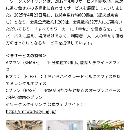
ワークスタイリングは、2017年4月のサービス開始以降、急速
に進む働き方の多様化に合わせてサービスを展開してまいりまし
た。2025年4月23日現在、総拠点数は約600拠点（提携拠点含
む）となり、会員企業数約1,200社、会員数約32万人にご契約い
ただいており、「すべてのワーカーに『幸せ』な働き方を。」を
パーパスに据え、場所だけでなく、利用者一人一人の幸せな働き
方のきっかけとなるサービスを提供しています。
＜各サービスの特徴＞
Aプラン（SHARE） ：10分単位で利用可能なサテライトオフィ
ス
Bプラン（FLEX） ：１席からハイグレードビルにオフィスを持
てるレンタルオフィス
Cプラン（BASE） ：登記が可能で契約拠点のオープンスペース
が使い放題のプラン
※ワークスタイリング 公式ウェブサイト：
https://mf.workstyling.jp/