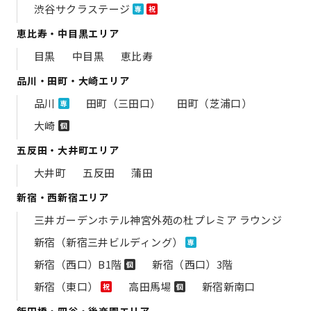
渋谷サクラステージ
専
祝
恵比寿・中目黒エリア
目黒
中目黒
恵比寿
品川・田町・大崎エリア
品川
田町（三田口）
田町（芝浦口）
専
大崎
個
五反田・大井町エリア
大井町
五反田
蒲田
新宿・西新宿エリア
三井ガーデンホテル神宮外苑の​杜プレミア ラウンジ
新宿（新宿三井ビルディング）
専
新宿（西口）B1階
新宿（西口）3階
個
新宿（東口）
高田馬場
新宿新南口
祝
個
飯田橋・四谷・後楽園エリア