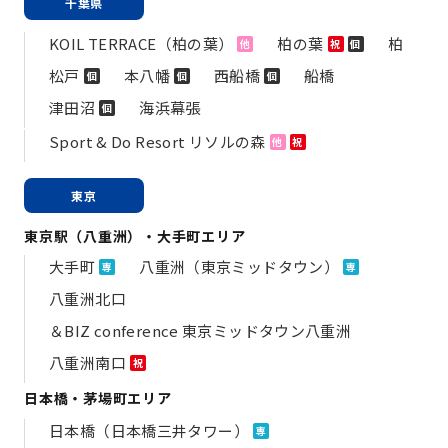
千葉県
KOIL TERRACE（柏の葉）
柏の葉
柏
他
祝
個
松戸
本八幡
西船橋
船橋
個
個
個
津田沼
海浜幕張
個
Sport & Do Resort リソルの森
他
祝
東京
東京駅（八重洲）・大手町エリア
大手町
八重洲（東京ミッドタウン）
専
専
八重洲北口
＆BIZ conference 東京ミッドタウン八重洲
八重洲南口
祝
日本橋・茅場町エリア
日本橋（日本橋三井タワー）
専