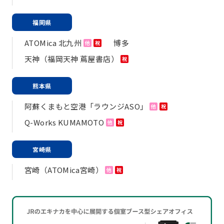
福岡県
ATOMica 北九州
博多
他
祝
天神（福岡天神 蔦屋書店）
祝
熊本県
阿蘇くまもと空港「ラウンジASO」
他
祝
Q-Works KUMAMOTO
他
祝
宮崎県
宮崎（ATOMica宮崎）
他
祝