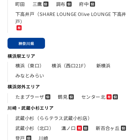
町田
三鷹
調布
府中
個
個
個
下高井戸（SHARE LOUNGE Olive LOUNGE 下高井
戸）
祝
神奈川県
横浜駅エリア
横浜（東口）
横浜（西口21F）
新横浜
みなとみらい
横浜郊外エリア
たまプラーザ
鶴見
センター北
個
個
祝
個
川崎・武蔵小杉エリア
武蔵小杉（ららテラス武蔵小杉店）
武蔵小杉（北口）
溝ノ口
新百合ヶ丘
祝
個
個
登戸
川崎
個