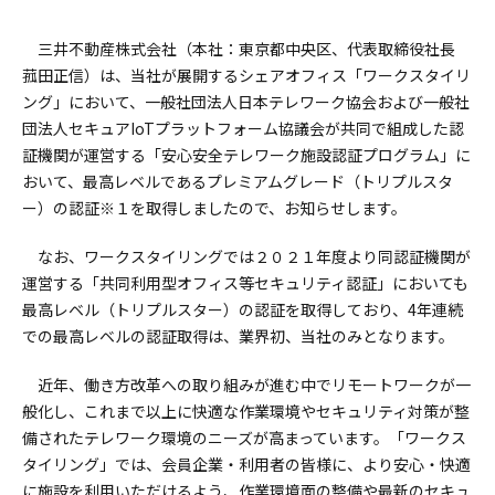
三井不動産株式会社（本社：東京都中央区、代表取締役社長
菰田正信）は、当社が展開するシェアオフィス「ワークスタイリ
ング」において、一般社団法人日本テレワーク協会および一般社
団法人セキュアIoTプラットフォーム協議会が共同で組成した認
証機関が運営する「安心安全テレワーク施設認証プログラム」に
おいて、最高レベルであるプレミアムグレード（トリプルスタ
ー）の認証※１を取得しましたので、お知らせします。
なお、ワークスタイリングでは２０２１年度より同認証機関が
運営する「共同利用型オフィス等セキュリティ認証」においても
最高レベル（トリプルスター）の認証を取得しており、4年連続
での最高レベルの認証取得は、業界初、当社のみとなります。
近年、働き方改革への取り組みが進む中でリモートワークが一
般化し、これまで以上に快適な作業環境やセキュリティ対策が整
備されたテレワーク環境のニーズが高まっています。「ワークス
タイリング」では、会員企業・利用者の皆様に、より安心・快適
に施設を利用いただけるよう、作業環境面の整備や最新のセキュ