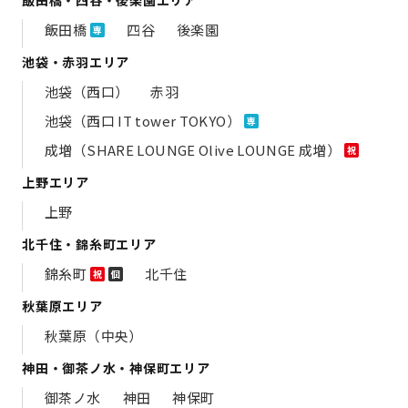
飯田橋
四谷
後楽園
専
池袋・赤羽エリア
池袋（西口）
赤羽
池袋（西口 IT tower TOKYO）
専
成増（SHARE LOUNGE Olive LOUNGE 成増）
祝
上野エリア
上野
北千住・錦糸町エリア
錦糸町
北千住
祝
個
秋葉原エリア
秋葉原（中央）
神田・御茶ノ水・神保町エリア
御茶ノ水
神田
神保町