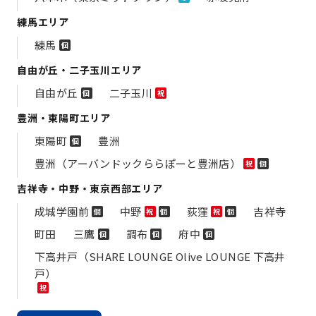
練馬エリア
練馬
個
自由が丘・二子玉川エリア
自由が丘
二子玉川
個
祝
豊洲・東陽町エリア
東陽町
豊洲
個
豊洲（アーバンドックららぽーと豊洲店）
祝
個
吉祥寺・中野・東京西部エリア
成城学園前
中野
荻窪
吉祥寺
個
祝
個
祝
個
町田
三鷹
調布
府中
個
個
個
下高井戸（SHARE LOUNGE Olive LOUNGE 下高井
戸）
祝