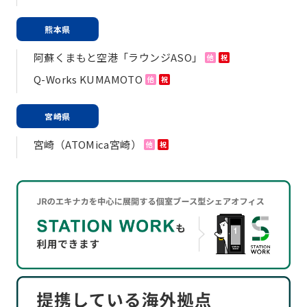
熊本県
阿蘇くまもと空港「ラウンジASO」
他
祝
Q-Works KUMAMOTO
他
祝
宮崎県
宮崎（ATOMica宮崎）
他
祝