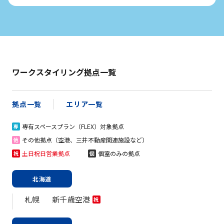
ワークスタイリング拠点一覧
拠点一覧
エリア一覧
専有スペースプラン（FLEX）対象拠点
専
その他拠点（空港、三井不動産関連施設など）
他
土日祝日営業拠点
個室のみの拠点
祝
個
北海道
札幌
新千歳空港
祝