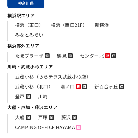
神奈川県
横浜駅エリア
横浜（東口）
横浜（西口21F）
新横浜
みなとみらい
横浜郊外エリア
たまプラーザ
鶴見
センター北
個
個
祝
個
川崎・武蔵小杉エリア
武蔵小杉（ららテラス武蔵小杉店）
武蔵小杉（北口）
溝ノ口
新百合ヶ丘
祝
個
個
登戸
川崎
個
大船・戸塚・藤沢エリア
大船
戸塚
藤沢
個
個
個
CAMPING OFFICE HAYAMA
他