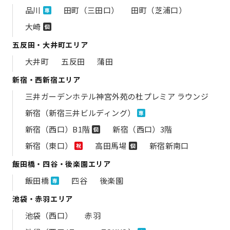
品川
田町（三田口）
田町（芝浦口）
専
大崎
個
五反田・大井町エリア
大井町
五反田
蒲田
新宿・西新宿エリア
三井ガーデンホテル神宮外苑の​杜プレミア ラウンジ
新宿（新宿三井ビルディング）
専
新宿（西口）B1階
新宿（西口）3階
個
新宿（東口）
高田馬場
新宿新南口
祝
個
飯田橋・四谷・後楽園エリア
飯田橋
四谷
後楽園
専
池袋・赤羽エリア
池袋（西口）
赤羽