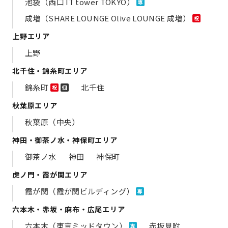
池袋（西口 IT tower TOKYO）
専
成増（SHARE LOUNGE Olive LOUNGE 成増）
祝
上野エリア
上野
北千住・錦糸町エリア
錦糸町
北千住
祝
個
秋葉原エリア
秋葉原（中央）
神田・御茶ノ水・神保町エリア
御茶ノ水
神田
神保町
虎ノ門・霞が関エリア
霞が関（霞が関ビルディング）
専
六本木・赤坂・麻布・広尾エリア
六本木（東京ミッドタウン）
赤坂見附
専