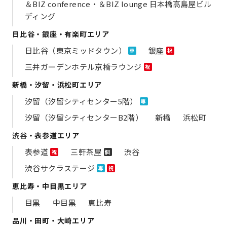
＆BIZ conference・＆BIZ lounge 日本橋髙島屋ビル
ディング
日比谷・銀座・有楽町エリア
日比谷（東京ミッドタウン）
銀座
専
祝
三井ガーデンホテル京橋ラウンジ
祝
新橋・汐留・浜松町エリア
汐留（汐留シティセンター5階）
専
汐留（汐留シティセンターB2階）
新橋
浜松町
渋谷・表参道エリア
表参道
三軒茶屋
渋谷
祝
個
渋谷サクラステージ
専
祝
恵比寿・中目黒エリア
目黒
中目黒
恵比寿
品川・田町・大崎エリア