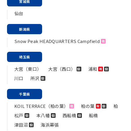
宮城県
仙台
新潟県
Snow Peak HEADQUARTERS Campfield
他
埼玉県
大宮（東口）
大宮（西口）
浦和
個
祝
個
川口
所沢
個
千葉県
KOIL TERRACE（柏の葉）
柏の葉
柏
他
祝
個
松戸
本八幡
西船橋
船橋
個
個
個
津田沼
海浜幕張
個