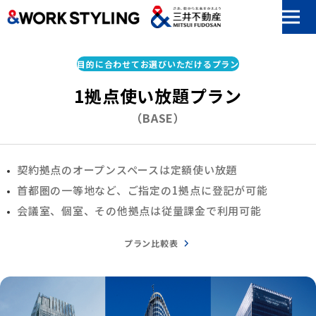
本文へ移動
目的に合わせてお選びいただけるプラン
1拠点使い放題プラン
（BASE）
契約拠点のオープンスペースは定額使い放題
首都圏の​一等地など、​ご指定の​1拠点に​登記が​可能
会議室、個室、その他拠点は従量課金で利用可能
プラン比較表