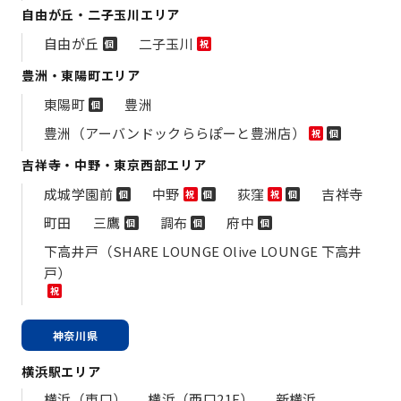
自由が丘・二子玉川エリア
自由が丘
二子玉川
個
祝
豊洲・東陽町エリア
東陽町
豊洲
個
豊洲（アーバンドックららぽーと豊洲店）
祝
個
吉祥寺・中野・東京西部エリア
成城学園前
中野
荻窪
吉祥寺
個
祝
個
祝
個
町田
三鷹
調布
府中
個
個
個
下高井戸（SHARE LOUNGE Olive LOUNGE 下高井
戸）
祝
神奈川県
横浜駅エリア
横浜（東口）
横浜（西口21F）
新横浜