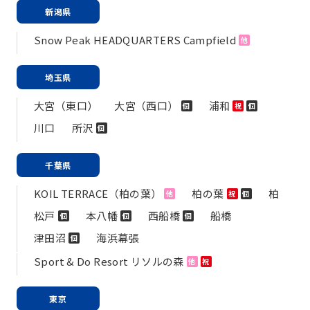
新潟県
Snow Peak HEADQUARTERS Campfield
他
埼玉県
大宮（東口）
大宮（西口）
浦和
個
祝
個
川口
所沢
個
千葉県
KOIL TERRACE（柏の葉）
柏の葉
柏
他
祝
個
松戸
本八幡
西船橋
船橋
個
個
個
津田沼
海浜幕張
個
Sport & Do Resort リソルの森
他
祝
東京