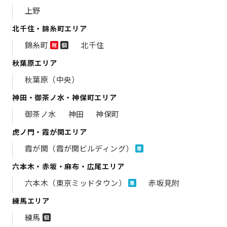
上野
北千住・錦糸町エリア
錦糸町
北千住
祝
個
秋葉原エリア
秋葉原（中央）
神田・御茶ノ水・神保町エリア
御茶ノ水
神田
神保町
虎ノ門・霞が関エリア
霞が関（霞が関ビルディング）
専
六本木・赤坂・麻布・広尾エリア
六本木（東京ミッドタウン）
赤坂見附
専
練馬エリア
練馬
個