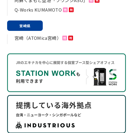
阿蘇くまもと空港「ラウンジASO」
他
祝
Q-Works KUMAMOTO
他
祝
宮崎県
宮崎（ATOMica宮崎）
他
祝