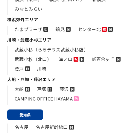
みなとみらい
横浜郊外エリア
たまプラーザ
鶴見
センター北
個
個
祝
個
川崎・武蔵小杉エリア
武蔵小杉（ららテラス武蔵小杉店）
武蔵小杉（北口）
溝ノ口
新百合ヶ丘
祝
個
個
登戸
川崎
個
大船・戸塚・藤沢エリア
大船
戸塚
藤沢
個
個
個
CAMPING OFFICE HAYAMA
他
愛知県
名古屋
名古屋新幹線口
個