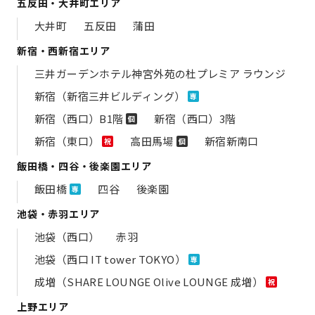
五反田・大井町エリア
大井町
五反田
蒲田
新宿・西新宿エリア
三井ガーデンホテル神宮外苑の​杜プレミア ラウンジ
新宿（新宿三井ビルディング）
専
新宿（西口）B1階
新宿（西口）3階
個
新宿（東口）
高田馬場
新宿新南口
祝
個
飯田橋・四谷・後楽園エリア
飯田橋
四谷
後楽園
専
池袋・赤羽エリア
池袋（西口）
赤羽
池袋（西口 IT tower TOKYO）
専
成増（SHARE LOUNGE Olive LOUNGE 成増）
祝
上野エリア