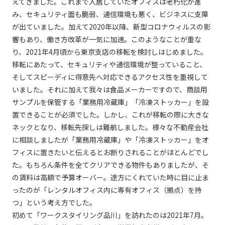
えてきました。これまで入居していたオフィスは老朽化が進
み、セキュリティ面も脆弱、通信環境も悪く、ビジネスに支障
が出ていました。加えて2020年以降、新型コロナウィルスの影
響もあり、働き方改革が一気に加速。このようなことが重な
り、2021年4月頃から東京支店の移転を検討しはじめました。
移転にあたって、セキュリティや通信環境が整っていること、
そしてスピーディに得意先へ対応できるアクセス性を重視して
いました。それに加えて我々は食品メーカーですので、商談用
サンプルを保管する「業務用冷蔵庫」「冷凍ストッカー」を設
置できることが必須でした。しかし、これが移転の際に大きな
ネックとなり、移転先探しは難航しました。様々な不動産会社
に相談しましたが「業務用冷蔵庫」や「冷凍ストッカー」をオ
フィスに置きたいと伝えるとお断りされることがほとんどでし
た。もちろん条件を全てクリアできる物件もありましたが、そ
の賃料は高額で予算オーバー。途方にくれていた時に目に止ま
ったのが「レンタルオフィス内に専有オフィス（拠点）を持
つ」という考え方でした。
初めて「ワークスタイリング品川」を訪れたのは2021年7月。