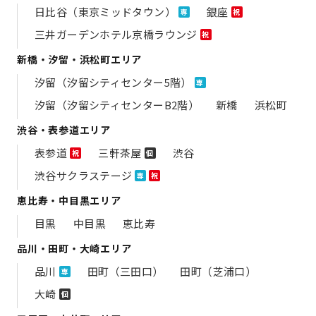
日比谷（東京ミッドタウン）
銀座
専
祝
三井ガーデンホテル京橋ラウンジ
祝
新橋・汐留・浜松町エリア
汐留（汐留シティセンター5階）
専
汐留（汐留シティセンターB2階）
新橋
浜松町
渋谷・表参道エリア
表参道
三軒茶屋
渋谷
祝
個
渋谷サクラステージ
専
祝
恵比寿・中目黒エリア
目黒
中目黒
恵比寿
品川・田町・大崎エリア
品川
田町（三田口）
田町（芝浦口）
専
大崎
個