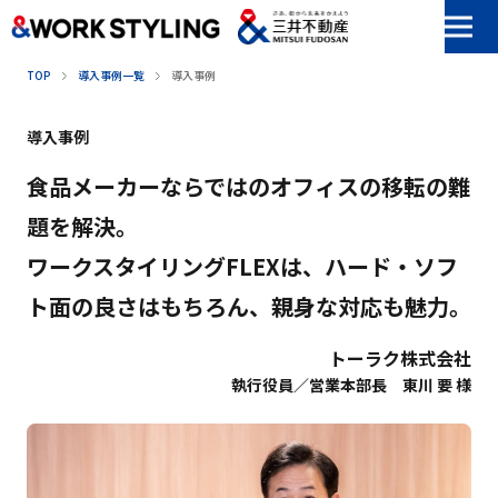
本文へ移動
TOP
導入事例一覧
導入事例
導入事例
食品メーカーならではのオフィスの移転の難
題を解決。
ワークスタイリングFLEXは、ハード・ソフ
ト面の良さはもちろん、親身な対応も魅力。
トーラク株式会社
執行役員／営業本部長 東川 要 様