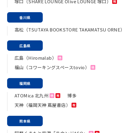
塚口（SHARE LOUNGE Olive LOUNGE 塚口）
祝
香川県
高松（TSUTAYA BOOKSTORE TAKAMATSU ORNE）
広島県
広島（Hiromalab）
他
福山（コワーキングスペースtovio）
他
福岡県
ATOMica 北九州
博多
他
祝
天神（福岡天神 蔦屋書店）
祝
熊本県