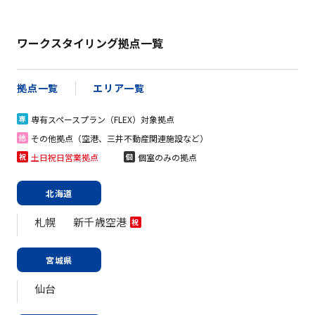
ワークスタイリング拠点一覧
拠点一覧
エリア一覧
専有スペースプラン（FLEX）対象拠点
専
その他拠点（空港、三井不動産関連施設など）
他
土日祝日営業拠点
個室のみの拠点
祝
個
北海道
札幌
新千歳空港
祝
宮城県
仙台