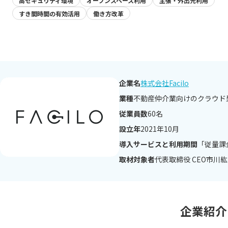
高セキュリティ環境
オープンスペース利用
主張・外出先利用
すき間時間の有効活用
働き方改革
企業名
株式会社Facilo
業種
不動産仲介業向けのクラウド型
従業員数
60名
設立年
2021年10月
導入サービスと利用期間
「従量課金
取材対象者
代表取締役 CEO市川
企業紹介