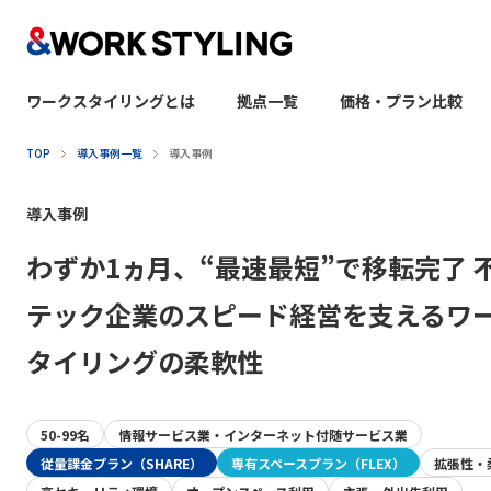
ワークスタイリングとは
拠点一覧
価格・プラン比較
本文へ移動
TOP
導入事例一覧
導入事例
導入事例
わずか1ヵ月、“最速最短”で移転完了 
テック企業のスピード経営を支えるワ
タイリングの柔軟性
50-99名
情報サービス業・インターネット付随サービス業
従量課金プラン（SHARE）
専有スペースプラン（FLEX）
拡張性・