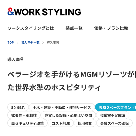
ワークスタイリングとは
拠点一覧
価格・プラン比較
本文へ移動
TOP
導入事例一覧
導入事例
導入事例
ベラージオを手がけるMGMリゾーツが
た世界水準のホスピタリティ
50-99名
土木・建設・不動産・建物サービス
専有スペースプラン（F
拡張性・柔軟性
充実した設備・心地よい空間
会議室不足解消
高セキュリティ環境
コスト削減
採用強化
会議スペース確保