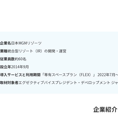
企業名
日本MGMリゾーツ
業種
統合型リゾート（IR）の開発・運営
従業員数
約60名
設立年
2014年9月
導入サービスと利用期間
「専有スペースプラン（FLEX）」 2022年7月
取材対象者
エグゼクティブバイスプレジデント・デベロップメント ジ
企業紹介