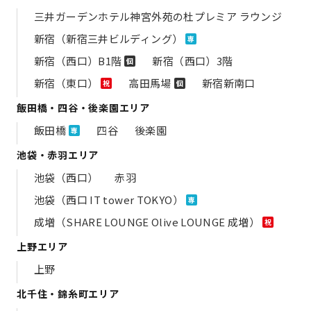
三井ガーデンホテル神宮外苑の​杜プレミア ラウンジ
新宿（新宿三井ビルディング）
専
新宿（西口）B1階
新宿（西口）3階
個
新宿（東口）
高田馬場
新宿新南口
祝
個
飯田橋・四谷・後楽園エリア
飯田橋
四谷
後楽園
専
池袋・赤羽エリア
池袋（西口）
赤羽
池袋（西口 IT tower TOKYO）
専
成増（SHARE LOUNGE Olive LOUNGE 成増）
祝
上野エリア
上野
北千住・錦糸町エリア