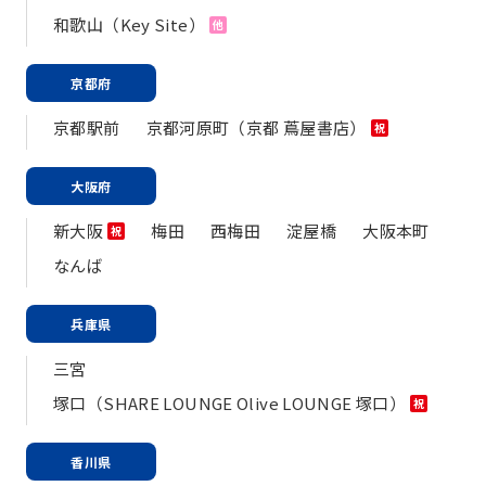
和歌山（Key Site）
他
京都府
京都駅前
京都河原町（京都 蔦屋書店）
祝
大阪府
新大阪
梅田
西梅田
淀屋橋
大阪本町
祝
なんば
兵庫県
三宮
塚口（SHARE LOUNGE Olive LOUNGE 塚口）
祝
香川県