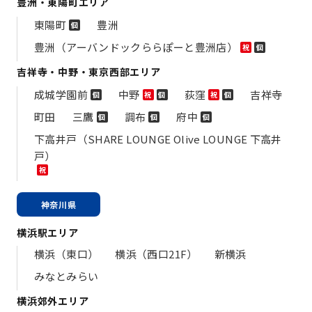
豊洲・東陽町エリア
東陽町
豊洲
個
豊洲（アーバンドックららぽーと豊洲店）
祝
個
吉祥寺・中野・東京西部エリア
成城学園前
中野
荻窪
吉祥寺
個
祝
個
祝
個
町田
三鷹
調布
府中
個
個
個
下高井戸（SHARE LOUNGE Olive LOUNGE 下高井
戸）
祝
神奈川県
横浜駅エリア
横浜（東口）
横浜（西口21F）
新横浜
みなとみらい
横浜郊外エリア