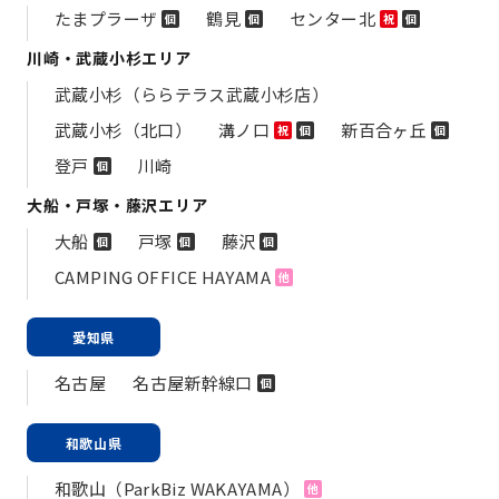
たまプラーザ
鶴見
センター北
個
個
祝
個
川崎・武蔵小杉エリア
武蔵小杉（ららテラス武蔵小杉店）
武蔵小杉（北口）
溝ノ口
新百合ヶ丘
祝
個
個
登戸
川崎
個
大船・戸塚・藤沢エリア
大船
戸塚
藤沢
個
個
個
CAMPING OFFICE HAYAMA
他
愛知県
名古屋
名古屋新幹線口
個
和歌山県
和歌山（ParkBiz WAKAYAMA）
他