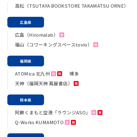
高松（TSUTAYA BOOKSTORE TAKAMATSU ORNE）
広島県
広島（Hiromalab）
他
福山（コワーキングスペースtovio）
他
福岡県
ATOMica 北九州
博多
他
祝
天神（福岡天神 蔦屋書店）
祝
熊本県
阿蘇くまもと空港「ラウンジASO」
他
祝
Q-Works KUMAMOTO
他
祝