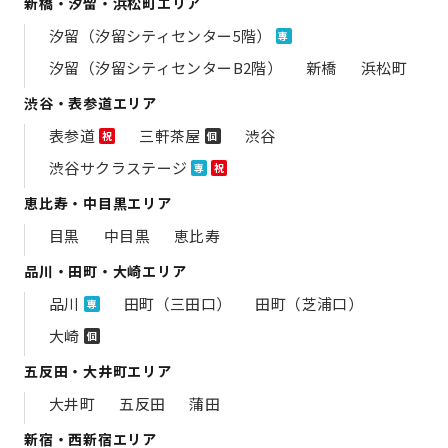
新橋・汐留・浜松町エリア
汐留（汐留シティセンター5階）
専
汐留（汐留シティセンターB2階）
新橋
浜松町
渋谷・表参道エリア
表参道
三軒茶屋
渋谷
祝
個
渋谷サクラステージ
専
祝
恵比寿・中目黒エリア
目黒
中目黒
恵比寿
品川・田町・大崎エリア
品川
田町（三田口）
田町（芝浦口）
専
大崎
個
五反田・大井町エリア
大井町
五反田
蒲田
新宿・西新宿エリア