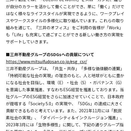
が⾃分のカラーを活かして働くことができ、単に「働く」だけで
はなく様々なライフスタイルが実現できるように、ワークプレイ
スやワークスタイルの多様化に取り組んでいます。これらの取り
組みを通じて、『三井のオフィス』 をご利⽤の皆様が「Work」
も「Life」も充実して過ごすことができる新しい働き⽅の実現を
サポートしていきます。
■三井不動産グループのSDGsへの貢献について
https://www.mitsuifudosan.co.jp/esg_csr/
三井不動産グループは、「共生・共存」「多様な価値観の連繋」
「持続可能な社会の実現」の理念のもと、人と地球がともに豊か
になる社会を目指し、環境（E）・社会（S）・ガバナンス（G）
を意識した事業推進、すなわちESG経営を推進しております。当
社グループのESG経営をさらに加速させていくことで、日本政府
が提唱する「Society 5.0」の実現や、「SDGs」の達成に大きく
貢献できるものと考えています。また、2021年11月には「脱炭
素社会の実現」、「ダイバーシティ＆インクルージョン推進」、
2023年3月には「生物多様性」に関して、下記の通りグループ指