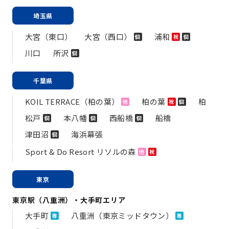
埼玉県
大宮（東口）
大宮（西口）
浦和
個
祝
個
川口
所沢
個
千葉県
KOIL TERRACE（柏の葉）
柏の葉
柏
他
祝
個
松戸
本八幡
西船橋
船橋
個
個
個
津田沼
海浜幕張
個
Sport & Do Resort リソルの森
他
祝
東京
東京駅（八重洲）・大手町エリア
大手町
八重洲（東京ミッドタウン）
専
専