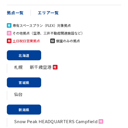
拠点一覧
エリア一覧
専有スペースプラン（FLEX）対象拠点
専
その他拠点（空港、三井不動産関連施設など）
他
土日祝日営業拠点
個室のみの拠点
祝
個
北海道
札幌
新千歳空港
祝
宮城県
仙台
新潟県
Snow Peak HEADQUARTERS Campfield
他