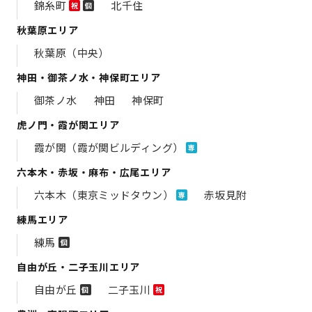
錦糸町
北千住
祝
個
秋葉原エリア
秋葉原（中央）
神田・御茶ノ水・神保町エリア
御茶ノ水
神田
神保町
虎ノ門・霞が関エリア
霞が関（霞が関ビルディング）
専
六本木・赤坂・麻布・広尾エリア
六本木（東京ミッドタウン）
赤坂見附
専
練馬エリア
練馬
個
自由が丘・二子玉川エリア
自由が丘
二子玉川
個
祝