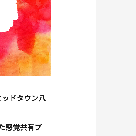
京ミッドタウン八
た感覚共有プ