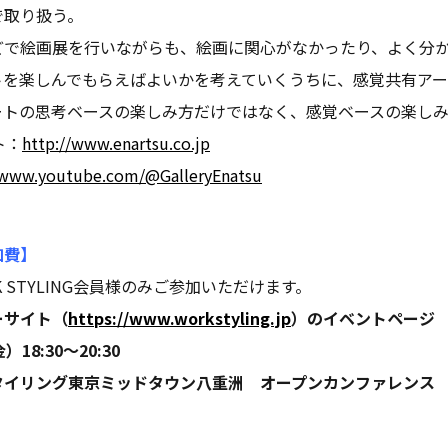
で取り扱う。
どで絵画展を行いながらも、絵画に関心がなかったり、よく分
トを楽しんでもらえばよいかを考えていくうちに、感覚共有ア
ートの思考ベースの楽しみ方だけではなく、感覚ベースの楽し
ト：
http://www.enartsu.co.jp
/www.youtube.com/@GalleryEnatsu
加費】
 STYLING会員様のみご参加いただけます。
ーサイト（
https://www.workstyling.jp
）のイベントページ
18:30〜20:30
タイリング東京ミッドタウン八重洲 オープンカンファレンス