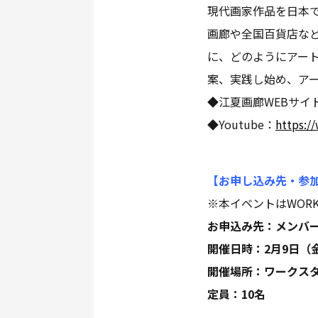
現代画家作品を日本
画廊や全国百貨店な
に、どのようにアー
案、実践し始め、ア
◆江夏画廊WEBサイ
◆Youtube：
https:/
【お申し込み先・参
※本イベントはWORK
お申込み先：メンバ
開催日時：2月9日（金）
開催場所：ワークス
定員：10名