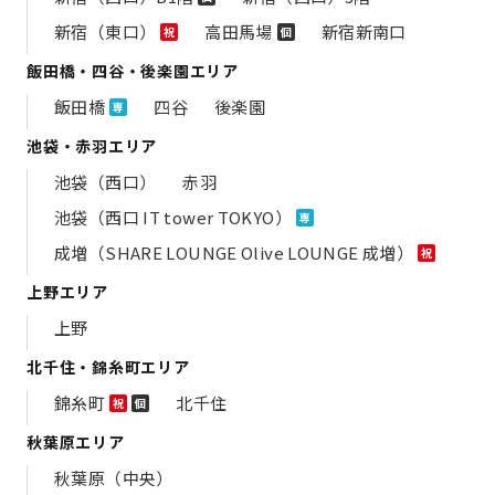
新宿（東口）
高田馬場
新宿新南口
祝
個
飯田橋・四谷・後楽園エリア
飯田橋
四谷
後楽園
専
池袋・赤羽エリア
池袋（西口）
赤羽
池袋（西口 IT tower TOKYO）
専
成増（SHARE LOUNGE Olive LOUNGE 成増）
祝
上野エリア
上野
北千住・錦糸町エリア
錦糸町
北千住
祝
個
秋葉原エリア
秋葉原（中央）