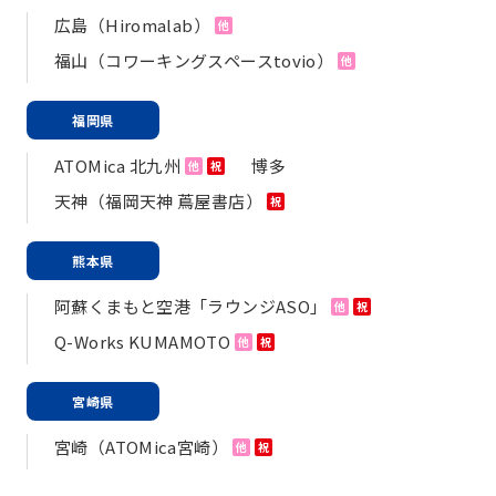
広島（Hiromalab）
他
福山（コワーキングスペースtovio）
他
福岡県
ATOMica 北九州
博多
他
祝
天神（福岡天神 蔦屋書店）
祝
熊本県
阿蘇くまもと空港「ラウンジASO」
他
祝
Q-Works KUMAMOTO
他
祝
宮崎県
宮崎（ATOMica宮崎）
他
祝