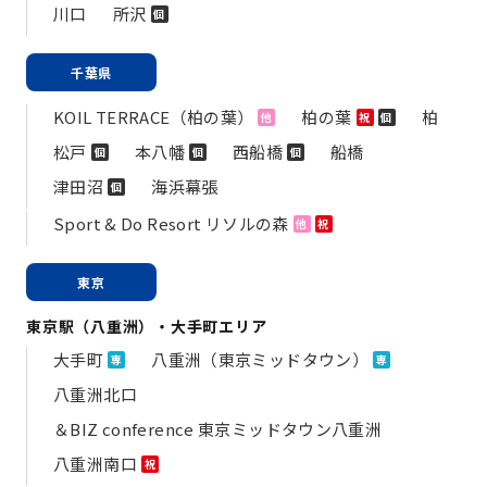
川口
所沢
個
千葉県
KOIL TERRACE（柏の葉）
柏の葉
柏
他
祝
個
松戸
本八幡
西船橋
船橋
個
個
個
津田沼
海浜幕張
個
Sport & Do Resort リソルの森
他
祝
東京
東京駅（八重洲）・大手町エリア
大手町
八重洲（東京ミッドタウン）
専
専
八重洲北口
＆BIZ conference 東京ミッドタウン八重洲
八重洲南口
祝