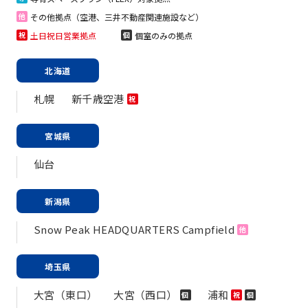
その他拠点（空港、三井不動産関連施設など）
他
土日祝日営業拠点
個室のみの拠点
祝
個
北海道
札幌
新千歳空港
祝
宮城県
仙台
新潟県
Snow Peak HEADQUARTERS Campfield
他
埼玉県
大宮（東口）
大宮（西口）
浦和
個
祝
個