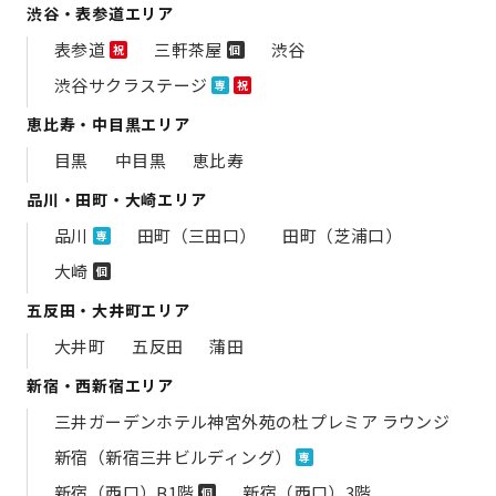
渋谷・表参道エリア
表参道
三軒茶屋
渋谷
祝
個
渋谷サクラステージ
専
祝
恵比寿・中目黒エリア
目黒
中目黒
恵比寿
品川・田町・大崎エリア
品川
田町（三田口）
田町（芝浦口）
専
大崎
個
五反田・大井町エリア
大井町
五反田
蒲田
新宿・西新宿エリア
三井ガーデンホテル神宮外苑の​杜プレミア ラウンジ
新宿（新宿三井ビルディング）
専
新宿（西口）B1階
新宿（西口）3階
個