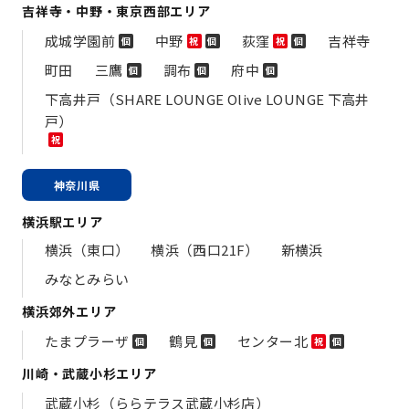
吉祥寺・中野・東京西部エリア
成城学園前
中野
荻窪
吉祥寺
個
祝
個
祝
個
町田
三鷹
調布
府中
個
個
個
下高井戸（SHARE LOUNGE Olive LOUNGE 下高井
戸）
祝
神奈川県
横浜駅エリア
横浜（東口）
横浜（西口21F）
新横浜
みなとみらい
横浜郊外エリア
たまプラーザ
鶴見
センター北
個
個
祝
個
川崎・武蔵小杉エリア
武蔵小杉（ららテラス武蔵小杉店）