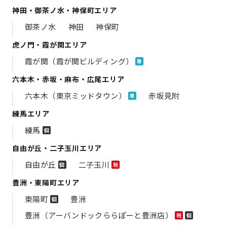
神田・御茶ノ水・神保町エリア
御茶ノ水
神田
神保町
虎ノ門・霞が関エリア
霞が関（霞が関ビルディング）
専
六本木・赤坂・麻布・広尾エリア
六本木（東京ミッドタウン）
赤坂見附
専
練馬エリア
練馬
個
自由が丘・二子玉川エリア
自由が丘
二子玉川
個
祝
豊洲・東陽町エリア
東陽町
豊洲
個
豊洲（アーバンドックららぽーと豊洲店）
祝
個