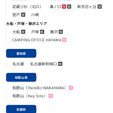
武蔵小杉（北口）
溝ノ口
新百合ヶ丘
祝
個
個
登戸
川崎
個
大船・戸塚・藤沢エリア
大船
戸塚
藤沢
個
個
個
CAMPING OFFICE HAYAMA
他
愛知県
名古屋
名古屋新幹線口
個
和歌山県
和歌山（ParkBiz WAKAYAMA）
他
和歌山（Key Site）
他
京都府