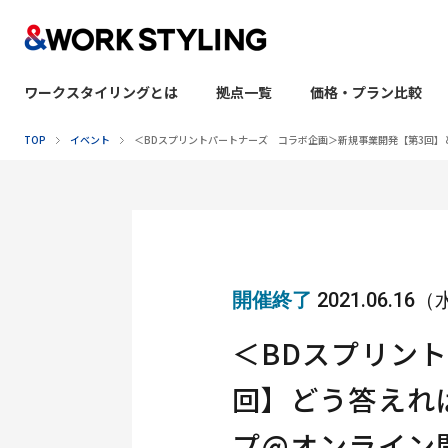
ワークスタイリングとは
拠点一覧
価格・プラン比較
本文へ移動
TOP
イベント
＜BDスプリントパートナーズ コラボ企画＞新規事業開発【第3回
開催終了
2021.06.16
＜BDスプリン
回】どう答えれ
プ@オンライン