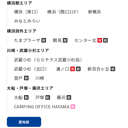
横浜駅エリア
横浜（東口）
横浜（西口21F）
新横浜
みなとみらい
横浜郊外エリア
たまプラーザ
鶴見
センター北
個
個
祝
個
川崎・武蔵小杉エリア
武蔵小杉（ららテラス武蔵小杉店）
武蔵小杉（北口）
溝ノ口
新百合ヶ丘
祝
個
個
登戸
川崎
個
大船・戸塚・藤沢エリア
大船
戸塚
藤沢
個
個
個
CAMPING OFFICE HAYAMA
他
愛知県