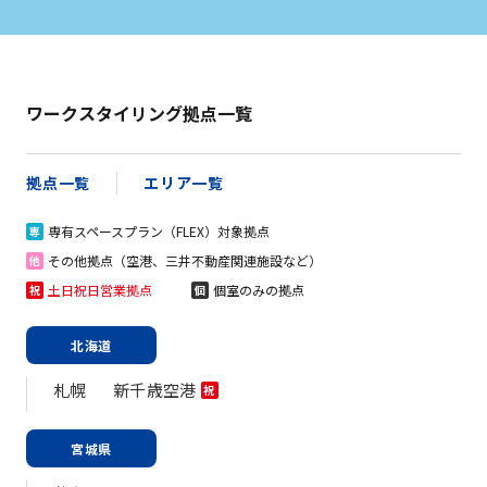
ワークスタイリング拠点一覧
拠点一覧
エリア一覧
専有スペースプラン（FLEX）対象拠点
専
その他拠点（空港、三井不動産関連施設など）
他
土日祝日営業拠点
個室のみの拠点
祝
個
北海道
札幌
新千歳空港
祝
宮城県