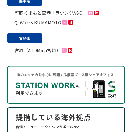
熊本県
阿蘇くまもと空港「ラウンジASO」
他
祝
Q-Works KUMAMOTO
他
祝
宮崎県
宮崎（ATOMica宮崎）
他
祝