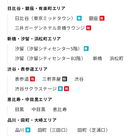
日比谷・銀座・有楽町エリア
日比谷（東京ミッドタウン）
銀座
専
祝
三井ガーデンホテル京橋ラウンジ
祝
新橋・汐留・浜松町エリア
汐留（汐留シティセンター5階）
専
汐留（汐留シティセンターB2階）
新橋
浜松町
渋谷・表参道エリア
表参道
三軒茶屋
渋谷
祝
個
渋谷サクラステージ
専
祝
恵比寿・中目黒エリア
目黒
中目黒
恵比寿
品川・田町・大崎エリア
品川
田町（三田口）
田町（芝浦口）
専