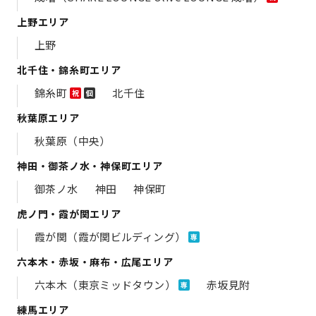
上野エリア
上野
北千住・錦糸町エリア
錦糸町
北千住
祝
個
秋葉原エリア
秋葉原（中央）
神田・御茶ノ水・神保町エリア
御茶ノ水
神田
神保町
虎ノ門・霞が関エリア
霞が関（霞が関ビルディング）
専
六本木・赤坂・麻布・広尾エリア
六本木（東京ミッドタウン）
赤坂見附
専
練馬エリア