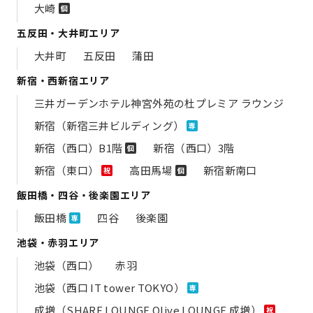
大崎
個
五反田・大井町エリア
大井町
五反田
蒲田
新宿・西新宿エリア
三井ガーデンホテル神宮外苑の​杜プレミア ラウンジ
新宿（新宿三井ビルディング）
専
新宿（西口）B1階
新宿（西口）3階
個
新宿（東口）
高田馬場
新宿新南口
祝
個
飯田橋・四谷・後楽園エリア
飯田橋
四谷
後楽園
専
池袋・赤羽エリア
池袋（西口）
赤羽
池袋（西口 IT tower TOKYO）
専
成増（SHARE LOUNGE Olive LOUNGE 成増）
祝