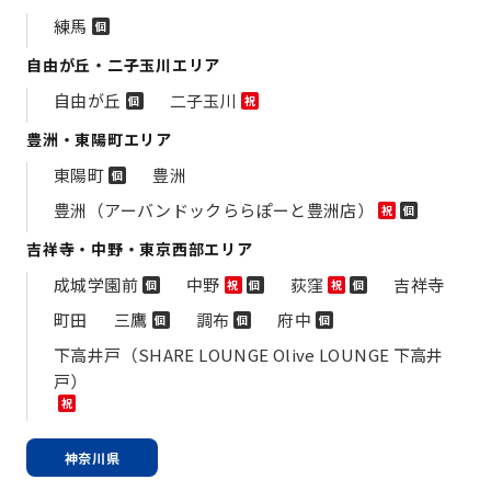
練馬
個
自由が丘・二子玉川エリア
自由が丘
二子玉川
個
祝
豊洲・東陽町エリア
東陽町
豊洲
個
豊洲（アーバンドックららぽーと豊洲店）
祝
個
吉祥寺・中野・東京西部エリア
成城学園前
中野
荻窪
吉祥寺
個
祝
個
祝
個
町田
三鷹
調布
府中
個
個
個
下高井戸（SHARE LOUNGE Olive LOUNGE 下高井
戸）
祝
神奈川県