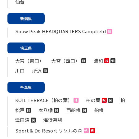
仙台
新潟県
Snow Peak HEADQUARTERS Campfield
他
埼玉県
大宮（東口）
大宮（西口）
浦和
個
祝
個
川口
所沢
個
千葉県
KOIL TERRACE（柏の葉）
柏の葉
柏
他
祝
個
松戸
本八幡
西船橋
船橋
個
個
個
津田沼
海浜幕張
個
Sport & Do Resort リソルの森
他
祝