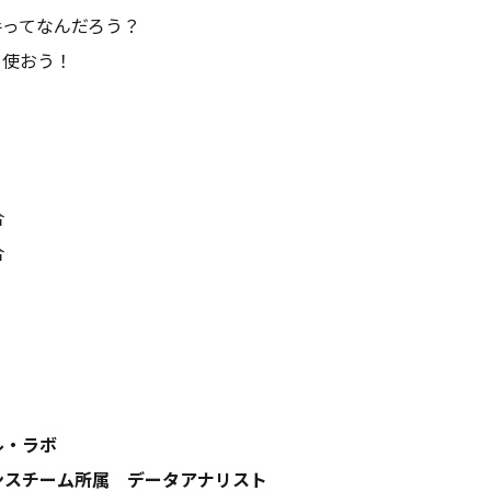
手ってなんだろう？
を使おう！
合
合
ル・ラボ
ンスチーム所属 データアナリスト