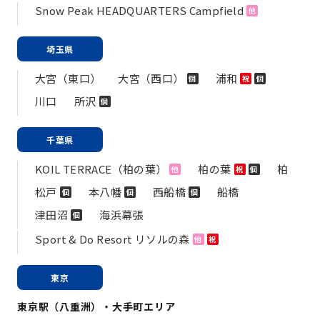
Snow Peak HEADQUARTERS Campfield
他
埼玉県
大宮（東口）
大宮（西口）
浦和
個
祝
個
川口
所沢
個
千葉県
KOIL TERRACE（柏の葉）
柏の葉
柏
他
祝
個
松戸
本八幡
西船橋
船橋
個
個
個
津田沼
海浜幕張
個
Sport & Do Resort リソルの森
他
祝
東京
東京駅（八重洲）・大手町エリア