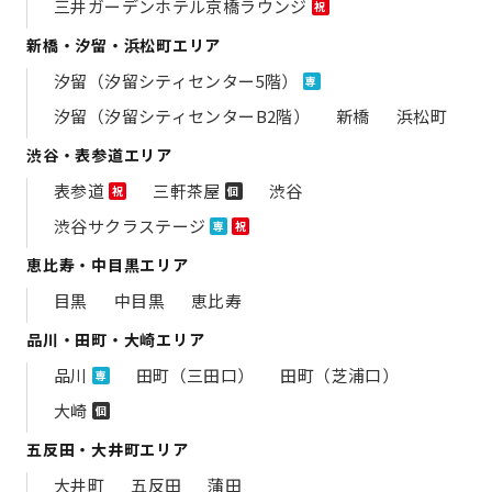
三井ガーデンホテル京橋ラウンジ
祝
新橋・汐留・浜松町エリア
汐留（汐留シティセンター5階）
専
汐留（汐留シティセンターB2階）
新橋
浜松町
渋谷・表参道エリア
表参道
三軒茶屋
渋谷
祝
個
渋谷サクラステージ
専
祝
恵比寿・中目黒エリア
目黒
中目黒
恵比寿
品川・田町・大崎エリア
品川
田町（三田口）
田町（芝浦口）
専
大崎
個
五反田・大井町エリア
大井町
五反田
蒲田