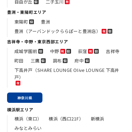
自由が丘
二子玉川
個
祝
豊洲・東陽町エリア
東陽町
豊洲
個
豊洲（アーバンドックららぽーと豊洲店）
祝
個
吉祥寺・中野・東京西部エリア
成城学園前
中野
荻窪
吉祥寺
個
祝
個
祝
個
町田
三鷹
調布
府中
個
個
個
下高井戸（SHARE LOUNGE Olive LOUNGE 下高井
戸）
祝
神奈川県
横浜駅エリア
横浜（東口）
横浜（西口21F）
新横浜
みなとみらい