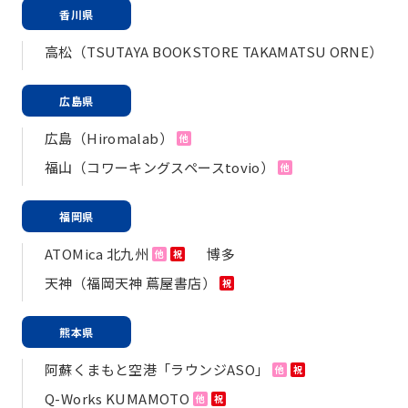
香川県
高松（TSUTAYA BOOKSTORE TAKAMATSU ORNE）
広島県
広島（Hiromalab）
他
福山（コワーキングスペースtovio）
他
福岡県
ATOMica 北九州
博多
他
祝
天神（福岡天神 蔦屋書店）
祝
熊本県
阿蘇くまもと空港「ラウンジASO」
他
祝
Q-Works KUMAMOTO
他
祝