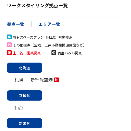
ワークスタイリング拠点一覧
拠点一覧
エリア一覧
専有スペースプラン（FLEX）対象拠点
専
その他拠点（空港、三井不動産関連施設など）
他
土日祝日営業拠点
個室のみの拠点
祝
個
北海道
札幌
新千歳空港
祝
宮城県
仙台
新潟県