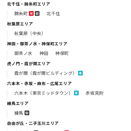
北千住・錦糸町エリア
錦糸町
北千住
祝
個
秋葉原エリア
秋葉原（中央）
神田・御茶ノ水・神保町エリア
御茶ノ水
神田
神保町
虎ノ門・霞が関エリア
霞が関（霞が関ビルディング）
専
六本木・赤坂・麻布・広尾エリア
六本木（東京ミッドタウン）
赤坂見附
専
練馬エリア
練馬
個
自由が丘・二子玉川エリア