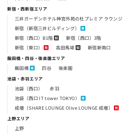
新宿・西新宿エリア
三井ガーデンホテル神宮外苑の​杜プレミア ラウンジ
新宿（新宿三井ビルディング）
専
新宿（西口）B1階
新宿（西口）3階
個
新宿（東口）
高田馬場
新宿新南口
祝
個
飯田橋・四谷・後楽園エリア
飯田橋
四谷
後楽園
専
池袋・赤羽エリア
池袋（西口）
赤羽
池袋（西口 IT tower TOKYO）
専
成増（SHARE LOUNGE Olive LOUNGE 成増）
祝
上野エリア
上野