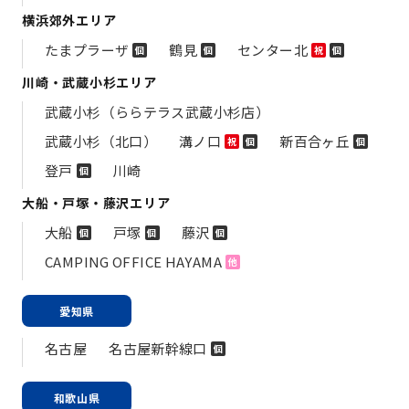
横浜郊外エリア
たまプラーザ
鶴見
センター北
個
個
祝
個
川崎・武蔵小杉エリア
武蔵小杉（ららテラス武蔵小杉店）
武蔵小杉（北口）
溝ノ口
新百合ヶ丘
祝
個
個
登戸
川崎
個
大船・戸塚・藤沢エリア
大船
戸塚
藤沢
個
個
個
CAMPING OFFICE HAYAMA
他
愛知県
名古屋
名古屋新幹線口
個
和歌山県