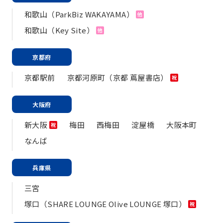
和歌山（ParkBiz WAKAYAMA）
他
和歌山（Key Site）
他
京都府
京都駅前
京都河原町（京都 蔦屋書店）
祝
大阪府
新大阪
梅田
西梅田
淀屋橋
大阪本町
祝
なんば
兵庫県
三宮
塚口（SHARE LOUNGE Olive LOUNGE 塚口）
祝