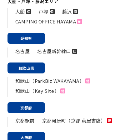
大船・戸塚・藤沢エリア
大船
戸塚
藤沢
個
個
個
CAMPING OFFICE HAYAMA
他
愛知県
名古屋
名古屋新幹線口
個
和歌山県
和歌山（ParkBiz WAKAYAMA）
他
和歌山（Key Site）
他
京都府
京都駅前
京都河原町（京都 蔦屋書店）
祝
大阪府