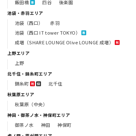
飯田橋
四谷
後楽園
専
池袋・赤羽エリア
池袋（西口）
赤羽
池袋（西口 IT tower TOKYO）
専
成増（SHARE LOUNGE Olive LOUNGE 成増）
祝
上野エリア
上野
北千住・錦糸町エリア
錦糸町
北千住
祝
個
秋葉原エリア
秋葉原（中央）
神田・御茶ノ水・神保町エリア
御茶ノ水
神田
神保町
虎ノ門・霞が関エリア