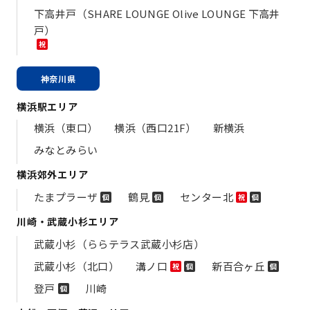
下高井戸（SHARE LOUNGE Olive LOUNGE 下高井
戸）
祝
神奈川県
横浜駅エリア
横浜（東口）
横浜（西口21F）
新横浜
みなとみらい
横浜郊外エリア
たまプラーザ
鶴見
センター北
個
個
祝
個
川崎・武蔵小杉エリア
武蔵小杉（ららテラス武蔵小杉店）
武蔵小杉（北口）
溝ノ口
新百合ヶ丘
祝
個
個
登戸
川崎
個