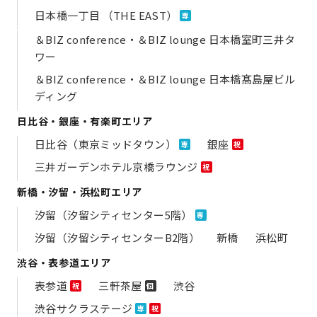
日本橋一丁目 （THE EAST）
専
＆BIZ conference・＆BIZ lounge 日本橋室町三井タ
ワー
＆BIZ conference・＆BIZ lounge 日本橋髙島屋ビル
ディング
日比谷・銀座・有楽町エリア
日比谷（東京ミッドタウン）
銀座
専
祝
三井ガーデンホテル京橋ラウンジ
祝
新橋・汐留・浜松町エリア
汐留（汐留シティセンター5階）
専
汐留（汐留シティセンターB2階）
新橋
浜松町
渋谷・表参道エリア
表参道
三軒茶屋
渋谷
祝
個
渋谷サクラステージ
専
祝