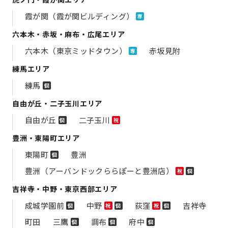
霞が関（霞が関ビルディング）
専
六本木・赤坂・麻布・広尾エリア
六本木（東京ミッドタウン）
赤坂見附
専
練馬エリア
練馬
個
自由が丘・二子玉川エリア
自由が丘
二子玉川
個
祝
豊洲・東陽町エリア
東陽町
豊洲
個
豊洲（アーバンドックららぽーと豊洲店）
祝
個
吉祥寺・中野・東京西部エリア
成城学園前
中野
荻窪
吉祥寺
個
祝
個
祝
個
町田
三鷹
調布
府中
個
個
個