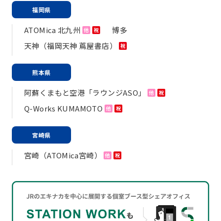
福岡県
ATOMica 北九州
博多
他
祝
天神（福岡天神 蔦屋書店）
祝
熊本県
阿蘇くまもと空港「ラウンジASO」
他
祝
Q-Works KUMAMOTO
他
祝
宮崎県
宮崎（ATOMica宮崎）
他
祝