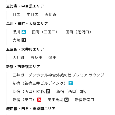
恵比寿・中目黒エリア
目黒
中目黒
恵比寿
品川・田町・大崎エリア
品川
田町（三田口）
田町（芝浦口）
専
大崎
個
五反田・大井町エリア
大井町
五反田
蒲田
新宿・西新宿エリア
三井ガーデンホテル神宮外苑の​杜プレミア ラウンジ
新宿（新宿三井ビルディング）
専
新宿（西口）B1階
新宿（西口）3階
個
新宿（東口）
高田馬場
新宿新南口
祝
個
飯田橋・四谷・後楽園エリア