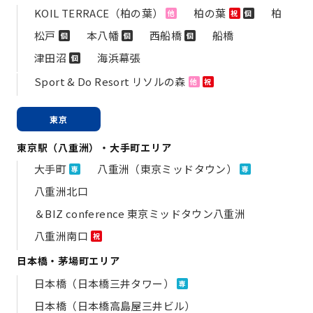
KOIL TERRACE（柏の葉）
柏の葉
柏
他
祝
個
松戸
本八幡
西船橋
船橋
個
個
個
津田沼
海浜幕張
個
Sport & Do Resort リソルの森
他
祝
東京
東京駅（八重洲）・大手町エリア
大手町
八重洲（東京ミッドタウン）
専
専
八重洲北口
＆BIZ conference 東京ミッドタウン八重洲
八重洲南口
祝
日本橋・茅場町エリア
日本橋（日本橋三井タワー）
専
日本橋（日本橋高島屋三井ビル）