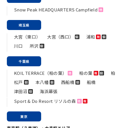
Snow Peak HEADQUARTERS Campfield
他
埼玉県
大宮（東口）
大宮（西口）
浦和
個
祝
個
川口
所沢
個
千葉県
KOIL TERRACE（柏の葉）
柏の葉
柏
他
祝
個
松戸
本八幡
西船橋
船橋
個
個
個
津田沼
海浜幕張
個
Sport & Do Resort リソルの森
他
祝
東京
東京駅（八重洲）・大手町エリア