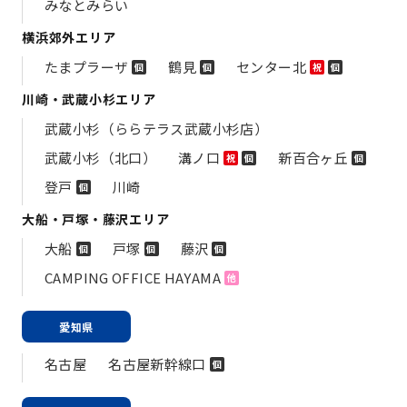
みなとみらい
横浜郊外エリア
たまプラーザ
鶴見
センター北
個
個
祝
個
川崎・武蔵小杉エリア
武蔵小杉（ららテラス武蔵小杉店）
武蔵小杉（北口）
溝ノ口
新百合ヶ丘
祝
個
個
登戸
川崎
個
大船・戸塚・藤沢エリア
大船
戸塚
藤沢
個
個
個
CAMPING OFFICE HAYAMA
他
愛知県
名古屋
名古屋新幹線口
個