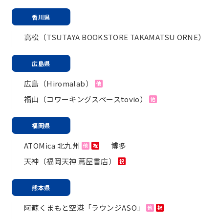
香川県
高松（TSUTAYA BOOKSTORE TAKAMATSU ORNE）
広島県
広島（Hiromalab）
他
福山（コワーキングスペースtovio）
他
福岡県
ATOMica 北九州
博多
他
祝
天神（福岡天神 蔦屋書店）
祝
熊本県
阿蘇くまもと空港「ラウンジASO」
他
祝