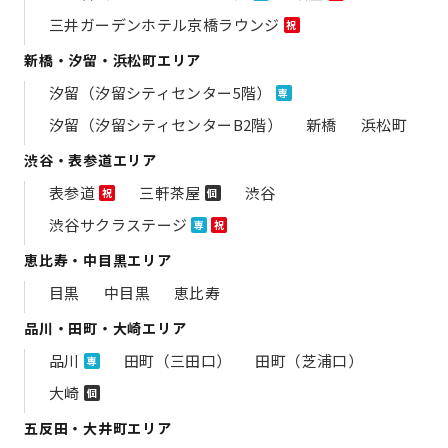
三井ガーデンホテル京橋ラウンジ
祝
新橋・汐留・浜松町エリア
汐留（汐留シティセンター5階）
専
汐留（汐留シティセンターB2階）
新橋
浜松町
渋谷・表参道エリア
表参道
三軒茶屋
渋谷
祝
個
渋谷サクラステージ
専
祝
恵比寿・中目黒エリア
目黒
中目黒
恵比寿
品川・田町・大崎エリア
品川
田町（三田口）
田町（芝浦口）
専
大崎
個
五反田・大井町エリア