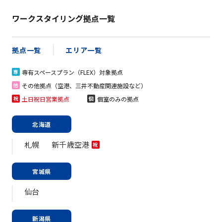
ワークスタイリング拠点一覧
拠点一覧
エリア一覧
専有スペースプラン（FLEX）対象拠点
専
その他拠点（空港、三井不動産関連施設など）
他
土日祝日営業拠点
個室のみの拠点
祝
個
北海道
札幌
新千歳空港
祝
宮城県
仙台
新潟県