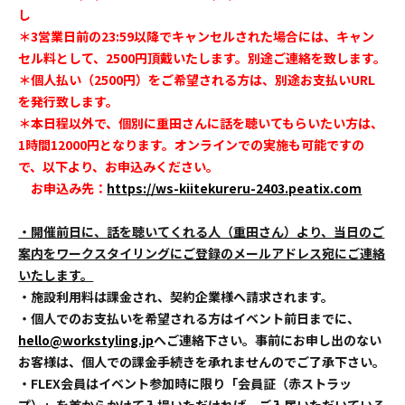
し
＊3営業日前の23:59以降でキャンセルされた場合には、キャン
セル料として、2500円頂戴いたします。別途ご連絡を致します。
＊個人払い（2500円）をご希望される方は、別途お支払いURL
を発行致します。
＊本日程以外で、個別に重田さんに話を聴いてもらいたい方は、
1時間12000円となります。オンラインでの実施も可能ですの
で、以下より、お申込みください。
お申込み先：
https://ws-kiitekureru-2403.peatix.com
・開催前日に、話を聴いてくれる人（重田さん）より、当日のご
案内をワークスタイリングにご登録のメールアドレス宛にご連絡
いたします。
・施設利用料は課金され、契約企業様へ請求されます。
・個人でのお支払いを希望される方はイベント前日までに、
hello@workstyling.jp
へご連絡下さい。事前にお申し出のない
お客様は、個人での課金手続きを承れませんのでご了承下さい。
・FLEX会員はイベント参加時に限り「会員証（赤ストラッ
プ）」を首からかけて入場いただければ、ご入居いただいている