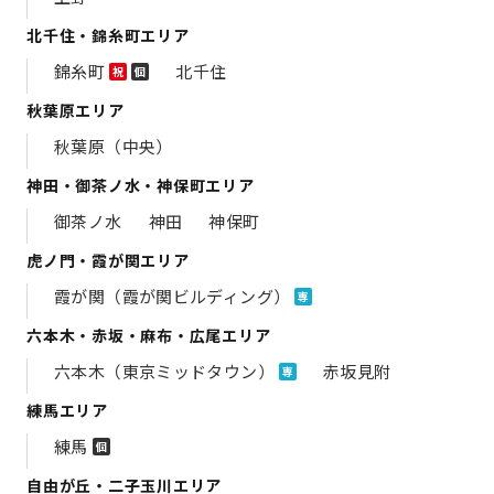
北千住・錦糸町エリア
錦糸町
北千住
祝
個
秋葉原エリア
秋葉原（中央）
神田・御茶ノ水・神保町エリア
御茶ノ水
神田
神保町
虎ノ門・霞が関エリア
霞が関（霞が関ビルディング）
専
六本木・赤坂・麻布・広尾エリア
六本木（東京ミッドタウン）
赤坂見附
専
練馬エリア
練馬
個
自由が丘・二子玉川エリア