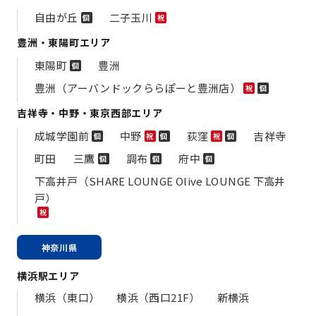
自由が丘
二子玉川
個
祝
豊洲・東陽町エリア
東陽町
豊洲
個
豊洲（アーバンドックららぽーと豊洲店）
祝
個
吉祥寺・中野・東京西部エリア
成城学園前
中野
荻窪
吉祥寺
個
祝
個
祝
個
町田
三鷹
調布
府中
個
個
個
下高井戸（SHARE LOUNGE Olive LOUNGE 下高井
戸）
祝
神奈川県
横浜駅エリア
横浜（東口）
横浜（西口21F）
新横浜