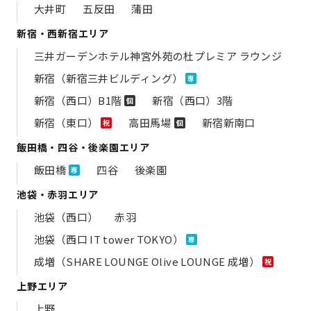
大井町
五反田
蒲田
新宿・西新宿エリア
三井ガーデンホテル神宮外苑の​杜プレミア ラウンジ
新宿（新宿三井ビルディング）
専
新宿（西口）B1階
新宿（西口）3階
個
新宿（東口）
高田馬場
新宿新南口
祝
個
飯田橋・四谷・後楽園エリア
飯田橋
四谷
後楽園
専
池袋・赤羽エリア
池袋（西口）
赤羽
池袋（西口 IT tower TOKYO）
専
成増（SHARE LOUNGE Olive LOUNGE 成増）
祝
上野エリア
上野