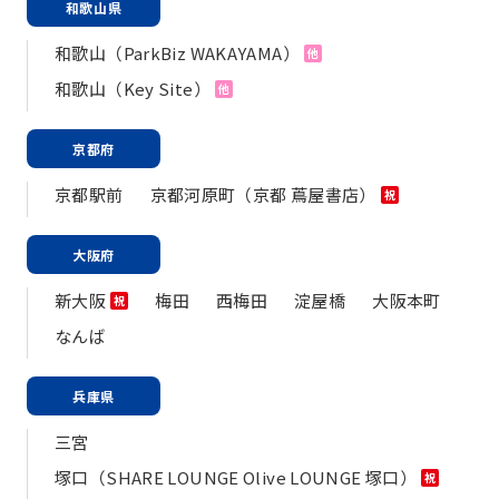
和歌山県
和歌山（ParkBiz WAKAYAMA）
他
和歌山（Key Site）
他
京都府
京都駅前
京都河原町（京都 蔦屋書店）
祝
大阪府
新大阪
梅田
西梅田
淀屋橋
大阪本町
祝
なんば
兵庫県
三宮
塚口（SHARE LOUNGE Olive LOUNGE 塚口）
祝