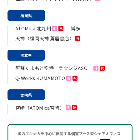
福岡県
ATOMica 北九州
博多
他
祝
天神（福岡天神 蔦屋書店）
祝
熊本県
阿蘇くまもと空港「ラウンジASO」
他
祝
Q-Works KUMAMOTO
他
祝
宮崎県
宮崎（ATOMica宮崎）
他
祝