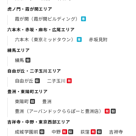
虎ノ門・霞が関エリア
霞が関（霞が関ビルディング）
専
六本木・赤坂・麻布・広尾エリア
六本木（東京ミッドタウン）
赤坂見附
専
練馬エリア
練馬
個
自由が丘・二子玉川エリア
自由が丘
二子玉川
個
祝
豊洲・東陽町エリア
東陽町
豊洲
個
豊洲（アーバンドックららぽーと豊洲店）
祝
個
吉祥寺・中野・東京西部エリア
成城学園前
中野
荻窪
吉祥寺
個
祝
個
祝
個