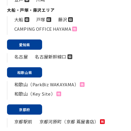
大船・戸塚・藤沢エリア
大船
戸塚
藤沢
個
個
個
CAMPING OFFICE HAYAMA
他
愛知県
名古屋
名古屋新幹線口
個
和歌山県
和歌山（ParkBiz WAKAYAMA）
他
和歌山（Key Site）
他
京都府
京都駅前
京都河原町（京都 蔦屋書店）
祝