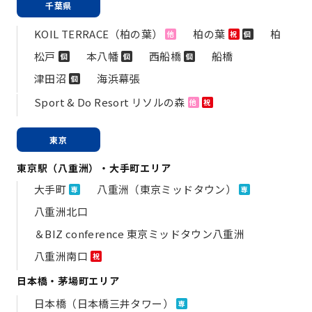
千葉県
KOIL TERRACE（柏の葉）
柏の葉
柏
他
祝
個
松戸
本八幡
西船橋
船橋
個
個
個
津田沼
海浜幕張
個
Sport & Do Resort リソルの森
他
祝
東京
東京駅（八重洲）・大手町エリア
大手町
八重洲（東京ミッドタウン）
専
専
八重洲北口
＆BIZ conference 東京ミッドタウン八重洲
八重洲南口
祝
日本橋・茅場町エリア
日本橋（日本橋三井タワー）
専