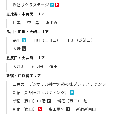
渋谷サクラステージ
専
祝
恵比寿・中目黒エリア
目黒
中目黒
恵比寿
品川・田町・大崎エリア
品川
田町（三田口）
田町（芝浦口）
専
大崎
個
五反田・大井町エリア
大井町
五反田
蒲田
新宿・西新宿エリア
三井ガーデンホテル神宮外苑の​杜プレミア ラウンジ
新宿（新宿三井ビルディング）
専
新宿（西口）B1階
新宿（西口）3階
個
新宿（東口）
高田馬場
新宿新南口
祝
個