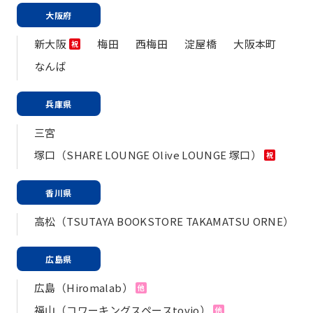
大阪府
新大阪
梅田
西梅田
淀屋橋
大阪本町
祝
なんば
兵庫県
三宮
塚口（SHARE LOUNGE Olive LOUNGE 塚口）
祝
香川県
高松（TSUTAYA BOOKSTORE TAKAMATSU ORNE）
広島県
広島（Hiromalab）
他
福山（コワーキングスペースtovio）
他