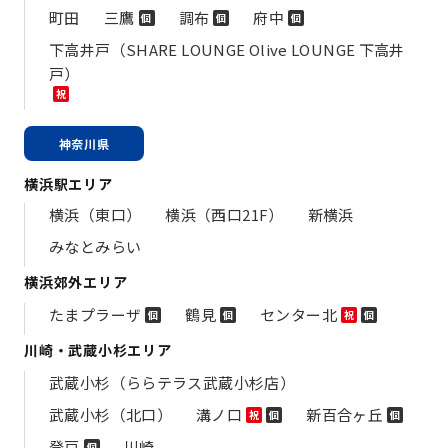
町田
三鷹
調布
府中
個
個
個
下高井戸（SHARE LOUNGE Olive LOUNGE 下高井
戸）
祝
神奈川県
横浜駅エリア
横浜（東口）
横浜（西口21F）
新横浜
みなとみらい
横浜郊外エリア
たまプラーザ
鶴見
センター北
個
個
祝
個
川崎・武蔵小杉エリア
武蔵小杉（ららテラス武蔵小杉店）
武蔵小杉（北口）
溝ノ口
新百合ヶ丘
祝
個
個
登戸
川崎
個