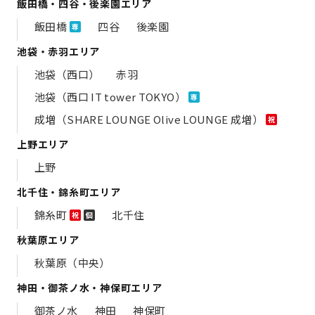
飯田橋・四谷・後楽園エリア
飯田橋
四谷
後楽園
専
池袋・赤羽エリア
池袋（西口）
赤羽
池袋（西口 IT tower TOKYO）
専
成増（SHARE LOUNGE Olive LOUNGE 成増）
祝
上野エリア
上野
北千住・錦糸町エリア
錦糸町
北千住
祝
個
秋葉原エリア
秋葉原（中央）
神田・御茶ノ水・神保町エリア
御茶ノ水
神田
神保町