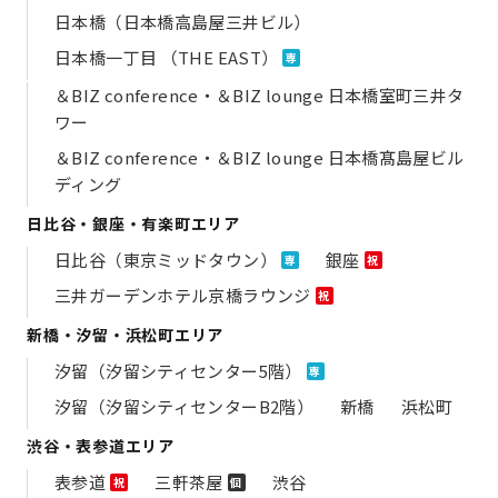
日本橋（日本橋高島屋三井ビル）
日本橋一丁目 （THE EAST）
専
＆BIZ conference・＆BIZ lounge 日本橋室町三井タ
ワー
＆BIZ conference・＆BIZ lounge 日本橋髙島屋ビル
ディング
日比谷・銀座・有楽町エリア
日比谷（東京ミッドタウン）
銀座
専
祝
三井ガーデンホテル京橋ラウンジ
祝
新橋・汐留・浜松町エリア
汐留（汐留シティセンター5階）
専
汐留（汐留シティセンターB2階）
新橋
浜松町
渋谷・表参道エリア
表参道
三軒茶屋
渋谷
祝
個