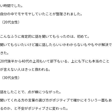
い​時間でした。​
自分の​中で​モヤモヤしていた​ことが​整理されました。​
（20​代女性）​
こんな​ふうに​肯定的に​話を​聞いて​もらったのは、​初めて。​
聞いて​もらいたいけど誰に​話したら​いいかわからないも​やも​やが​解決で
きた。​
20代後​半から​40代の​上司もいて​部下も​いる、​上にも​下にも​本当の​こと
が​言えない​人は​きっと​救われる。​
（30​代女性）​
話を​した​ことで、​点が​線に​つながった。​
聞いてくれる​方の​言葉の​選び方が​ポジティブで​確かに​そういう​一面も​あ
るのか、と​不安が​ポジティブさに​変わった。​