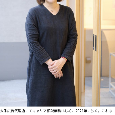
大手​広告代理店にてキャリア相談業務​はじめ、​2021年に​独立。​これま