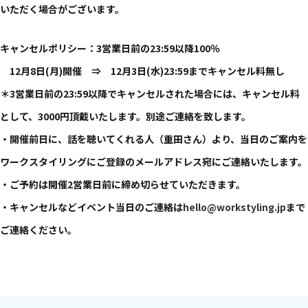
いただく​場合が​ございます。​
キャンセルポリシー：3営業日前の​23:59以降​100％
12月8日(月)開催 ⇒ 12月3日(水)2​3:59まで​キャンセル料無し
＊3営業日前の​23:59以降で​キャンセルされた​場合には、​キャンセル料
と​して、​3000円頂戴いたします。​別途ご連絡を​致します。​
・開催前日に、​話を​聴いてくれる​人​（重田さん）より、​当日の​ご案内を​
ワークスタイリングに​ご登録の​メールアドレス宛に​ご連絡いたします。​
・​ご予約は​開催2営業日前に​締め切らせていただきます。​
・キャンセルなどイベント当日の​ご連絡は​
hello@workstyling.jp
まで​
ご連絡ください。​