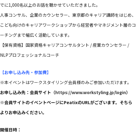
でに​1,000名以上の​お話を​聴かせていただきました。​
人事コンサル、​企業の​カウンセラー、​東京都の​キャリア講師を​はじめ、​
こども​向けの​キャリアワークショップから​経営者や​マネジメント層の​コ
ーチングまで​幅広く​活動しています。​
【保有資格】国家資格キャリアコンサルタント / 産業カウンセラー /
NLPプロフェッショナルコーチ
【お申し込み先・参加費】
※本イベントは​ワークスタイリング会員様のみ​ご参加いただけます。​
お申し込み先：会員サイト​（
https://www.workstyling.jp/login
）​
※会員サイトの​イベントページに​Peatixの​URLが​ございます。​そちら
より​お申込みください。​
開催​日時：