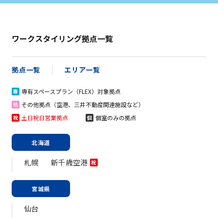
ワークスタイリング拠点一覧
拠点一覧
エリア一覧
専有スペースプラン（FLEX）対象拠点
専
その他拠点（空港、三井不動産関連施設など）
他
土日祝日営業拠点
個室のみの拠点
祝
個
北海道
札幌
新千歳空港
祝
宮城県
仙台