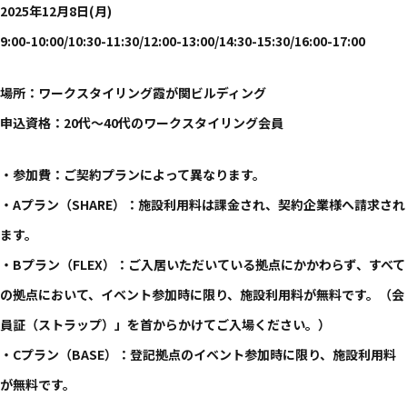
2025年12月8日(月)
9:00-10:00/10:30-11:30/12:00-13:00/14:30-15:30/16:00-17:00
​場所：ワークスタイリング霞が​関ビルディング
申込資格：20代～40代の​ワークスタイリング会員
・参加費：ご契約プランに​よって​異なります。​
・Aプラン​（SHARE）​：施設利用料は​課金され、​契約企業様へ​請求され
ます。​
・Bプラン​（FLEX）​：ご入居いただいている​拠点に​かかわらず、​すべて
の​拠点に​おいて、​イベント参加時に​限り、​施設利用料が​無料です。​（会
員証​（ストラップ）」を​首から​かけて​ご入場ください。​）
・Cプラン​（BASE）​：登記拠点の​イベント参加時に​限り、​施設利用料
が​無料です。​