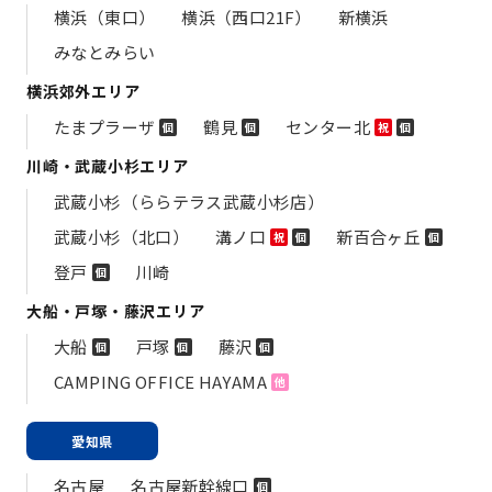
横浜（東口）
横浜（西口21F）
新横浜
みなとみらい
横浜郊外エリア
たまプラーザ
鶴見
センター北
個
個
祝
個
川崎・武蔵小杉エリア
武蔵小杉（ららテラス武蔵小杉店）
武蔵小杉（北口）
溝ノ口
新百合ヶ丘
祝
個
個
登戸
川崎
個
大船・戸塚・藤沢エリア
大船
戸塚
藤沢
個
個
個
CAMPING OFFICE HAYAMA
他
愛知県
名古屋
名古屋新幹線口
個