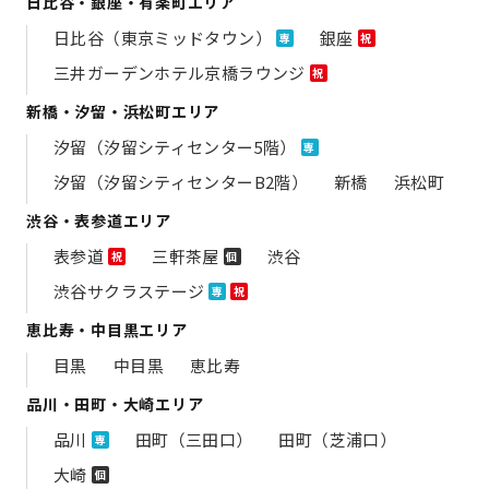
日比谷・銀座・有楽町エリア
日比谷（東京ミッドタウン）
銀座
専
祝
三井ガーデンホテル京橋ラウンジ
祝
新橋・汐留・浜松町エリア
汐留（汐留シティセンター5階）
専
汐留（汐留シティセンターB2階）
新橋
浜松町
渋谷・表参道エリア
表参道
三軒茶屋
渋谷
祝
個
渋谷サクラステージ
専
祝
恵比寿・中目黒エリア
目黒
中目黒
恵比寿
品川・田町・大崎エリア
品川
田町（三田口）
田町（芝浦口）
専
大崎
個