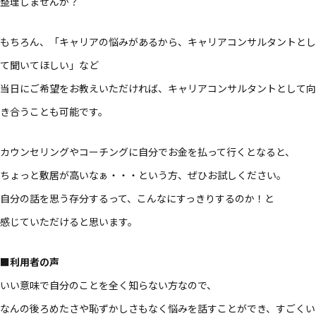
整理しませんか？​
もちろん、​「キャリアの​悩みが​あるから、​キャリアコンサルタントと​し
て​聞いて​ほしい」など​
当日に​ご希望を​お教えいただければ、​キャリアコンサルタントと​して​向
き合うことも​可能です。​
カウンセリングや​コーチングに​自分で​お金を​払って​行くとなると、​
ちょっと​敷居が​高いなぁ・・・と​いう方、​ぜひ​お試しください。​
自分の​話を​思う​存分するって、​こんなに​すっきりするのか！と​
感じていただけると​思います。​
■利用者の​声
いい​意味で​自分の​ことを​全く​知らない方なので、​
なんの​後ろめたさや​恥ずかしさもなく​悩みを​話すことができ、​すごく​い