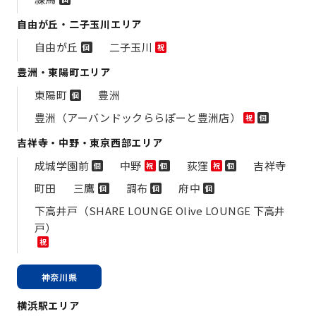
自由が丘・二子玉川エリア
自由が丘
二子玉川
個
祝
豊洲・東陽町エリア
東陽町
豊洲
個
豊洲（アーバンドックららぽーと豊洲店）
祝
個
吉祥寺・中野・東京西部エリア
成城学園前
中野
荻窪
吉祥寺
個
祝
個
祝
個
町田
三鷹
調布
府中
個
個
個
下高井戸（SHARE LOUNGE Olive LOUNGE 下高井
戸）
祝
神奈川県
横浜駅エリア