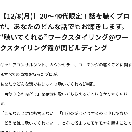
【12/8(月)】20～40代限定！​話を​聴く​プロ
が、​あなたの​どんな​話でも​お聴きします。​
“聴いてくれる​”ワークスタイリング@ワー
クスタイリング霞が​関ビルディング
キャリアコンサルタント、​カウンセラー、​コーチングの​聴く​ことに​関す
る​すべての​資格を​持った​プロが、​
あなたの​どんな​話でも​じっくり聴いてくれる​1時間。​
「自分の​心の​内だけ」を​存分に​聴いて​もらえる​ことは​なかなかないは
ず。​
「こんな​こと誰にも​言えない」​「自分の​話ばかりするのは​申し訳ない」​
「どうせ誰も​聴いてくれない」、と心に​溜まった​モヤモヤを​話す​ことで​