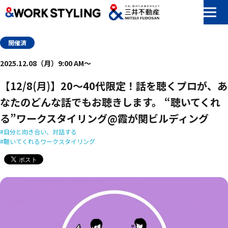
本文へ移動
開催済
2025.12.08（月）9:00 AM〜
【12/8(月)】20～40代限定！​話を​聴く​プロが、​あ
なたの​どんな​話でも​お聴きします。​ “聴いてくれ
る​”ワークスタイリング@霞が​関ビルディング
自分と向き合い、対話する
聴いてくれるワークスタイリング