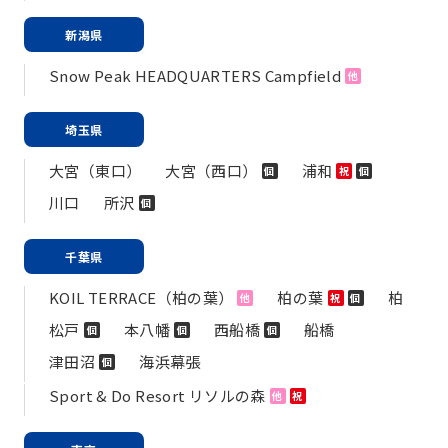
新潟県
Snow Peak HEADQUARTERS Campfield
他
埼玉県
大宮（東口）
大宮（西口）
浦和
個
祝
個
川口
所沢
個
千葉県
KOIL TERRACE（柏の葉）
柏の葉
柏
他
祝
個
松戸
本八幡
西船橋
船橋
個
個
個
津田沼
海浜幕張
個
Sport & Do Resort リソルの森
他
祝