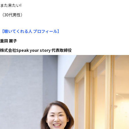
また​来たい​!
​（30​代男性）​
【聴いてくれる​人 プロフィール
】
重田 麗子
株式会社Speak your story 代表取締役