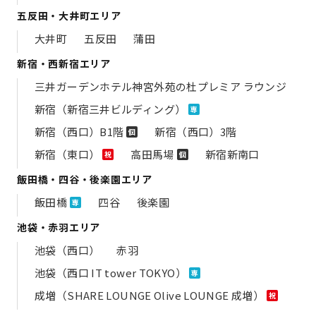
五反田・大井町エリア
大井町
五反田
蒲田
新宿・西新宿エリア
三井ガーデンホテル神宮外苑の​杜プレミア ラウンジ
新宿（新宿三井ビルディング）
専
新宿（西口）B1階
新宿（西口）3階
個
新宿（東口）
高田馬場
新宿新南口
祝
個
飯田橋・四谷・後楽園エリア
飯田橋
四谷
後楽園
専
池袋・赤羽エリア
池袋（西口）
赤羽
池袋（西口 IT tower TOKYO）
専
成増（SHARE LOUNGE Olive LOUNGE 成増）
祝