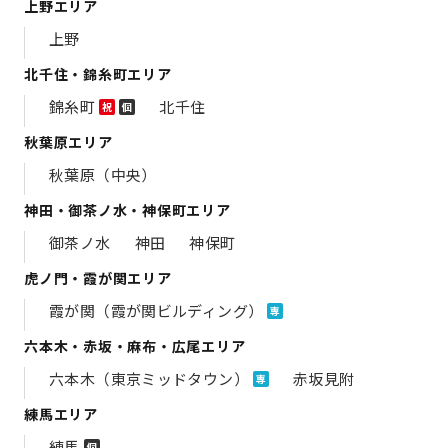
上野エリア
上野
北千住・錦糸町エリア
錦糸町
北千住
祝
個
秋葉原エリア
秋葉原（中央）
神田・御茶ノ水・神保町エリア
御茶ノ水
神田
神保町
虎ノ門・霞が関エリア
霞が関（霞が関ビルディング）
専
六本木・赤坂・麻布・広尾エリア
六本木（東京ミッドタウン）
赤坂見附
専
練馬エリア
練馬
個