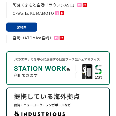
阿蘇くまもと空港「ラウンジASO」
他
祝
Q-Works KUMAMOTO
他
祝
宮崎県
宮崎（ATOMica宮崎）
他
祝