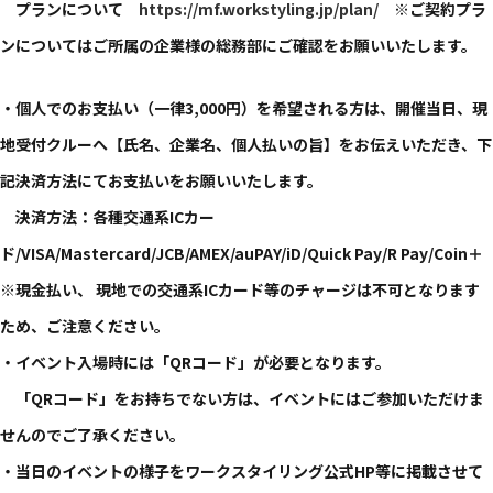
プランに​ついて​
https://mf.workstyling.jp/plan/
※ご契約プラ
ンに​ついては​ご所属の​企業様の​総務部に​ご確認を​お願い​いたします。​
・個人での​お支払い​（一律3,000円）を​希望される​方は、​開催当日、​現
地受付クルーへ​【氏名、​企業名、​個人払いの​旨】を​お伝えいただき、​下
記決済方​法にてお支払いを​お願い​いたします。​
決済方​法：各種交通系ICカー
ド/VISA/Mastercard/JCB/AMEX/auPAY/iD/Quick Pay/R Pay/Coin＋
※現金払い、​ 現地での​交通系ICカード等の​チャージは​不可と​なります
ため、​ご注意ください。​
・イベント入場時には​「QRコード」が​必要と​なります。​
​「QRコード」を​お持ちでない方は、​イベントには​ご参加いただけま
せんので​ご了承ください。​
・​当日の​イベントの​様子を​ワークスタイリング公式HP等に​掲載させて