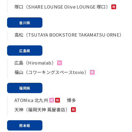
塚口（SHARE LOUNGE Olive LOUNGE 塚口）
祝
香川県
高松（TSUTAYA BOOKSTORE TAKAMATSU ORNE）
広島県
広島（Hiromalab）
他
福山（コワーキングスペースtovio）
他
福岡県
ATOMica 北九州
博多
他
祝
天神（福岡天神 蔦屋書店）
祝
熊本県