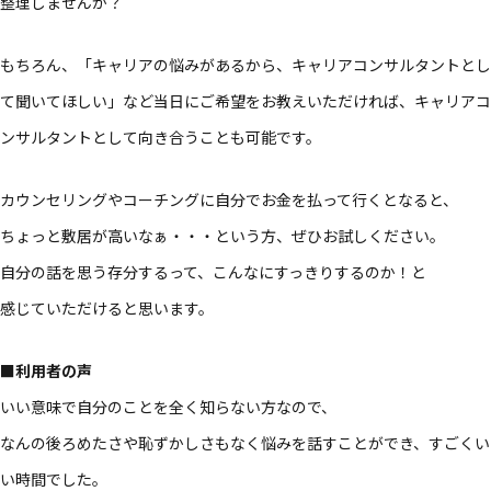
整理しませんか？​
もちろん、​「キャリアの​悩みが​あるから、​キャリアコンサルタントと​し
て​聞いて​ほしい」など​当日に​ご希望を​お教えいただければ、​キャリアコ
ンサルタントと​して​向き合うことも​可能です。​
カウンセリングや​コーチングに​自分で​お金を​払って​行くとなると、​
ちょっと​敷居が​高いなぁ・・・と​いう方、​ぜひ​お試しください。​
自分の​話を​思う​存分するって、​こんなに​すっきりするのか！と​
感じていただけると​思います。​
■利用者の​声
いい​意味で​自分の​ことを​全く​知らない方なので、​
なんの​後ろめたさや​恥ずかしさもなく​悩みを​話すことができ、​すごく​い
い​時間でした。​