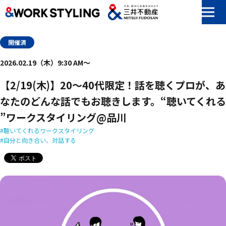
本文へ移動
開催済
2026.02.19（木）9:30 AM〜
【2/19(木)】20～40代限定！​話を​聴く​プロが、​あ
なたの​どんな​話でも​お聴きします。“聴いてくれる​
”ワークスタイリング@品川
聴いてくれるワークスタイリング
自分と向き合い、対話する