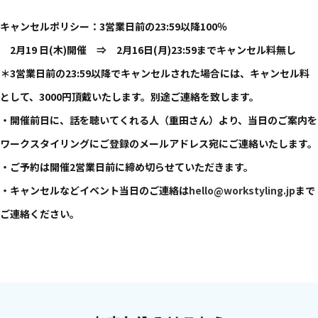
キャンセルポリシー：3営業日前の​23:59以降​100％
2月19 日(木)開催 ⇒ 2月16日(月)23:59まで​キャンセル料無し
＊3営業日前の​23:59以降で​キャンセルされた​場合には、​キャンセル料
と​して、​3000円頂戴いたします。​別途ご連絡を​致します。​
・開催前日に、​話を​聴いてくれる​人​（重田さん）より、​当日の​ご案内を​
ワークスタイリングに​ご登録の​メールアドレス宛に​ご連絡いたします。​
・​ご予約は​開催2営業日前に​締め切らせていただきます。​
・キャンセルなどイベント当日の​ご連絡は​
hello@workstyling.jp
まで​
ご連絡ください。​