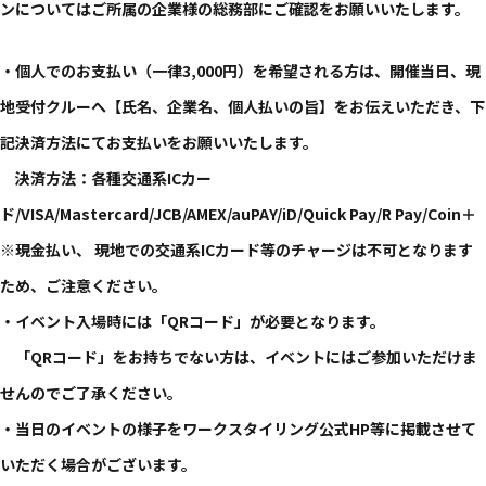
ンに​ついては​ご所属の​企業様の​総務部に​ご確認を​お願い​いたします。​
・個人での​お支払い​（一律3,000円）を​希望される​方は、​開催当日、​現
地受付クルーへ​【氏名、​企業名、​個人払いの​旨】を​お伝えいただき、​下
記決済方​法にてお支払いを​お願い​いたします。​
決済方​法：各種交通系ICカー
ド/VISA/Mastercard/JCB/AMEX/auPAY/iD/Quick Pay/R Pay/Coin＋
※現金払い、​ 現地での​交通系ICカード等の​チャージは​不可と​なります
ため、​ご注意ください。​
・イベント入場時には​「QRコード」が​必要と​なります。​
​「QRコード」を​お持ちでない方は、​イベントには​ご参加いただけま
せんので​ご了承ください。​
・​当日の​イベントの​様子を​ワークスタイリング公式HP等に​掲載させて
いただく​場合が​ございます。​