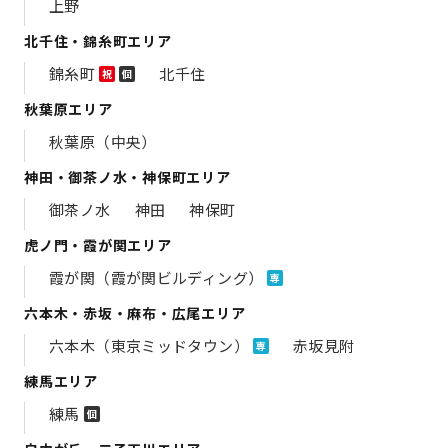
上野
北千住・錦糸町エリア
錦糸町
北千住
祝
個
秋葉原エリア
秋葉原（中央）
神田・御茶ノ水・神保町エリア
御茶ノ水
神田
神保町
虎ノ門・霞が関エリア
霞が関（霞が関ビルディング）
専
六本木・赤坂・麻布・広尾エリア
六本木（東京ミッドタウン）
赤坂見附
専
練馬エリア
練馬
個