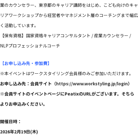
業の​カウンセラー、​東京都の​キャリア講師を​はじめ、​こども​向けの​キャ
リアワークショップから​経営者や​マネジメント層の​コーチングまで​幅広
く​活動しています。​
【保有資格】国家資格キャリアコンサルタント / 産業カウンセラー /
NLPプロフェッショナルコーチ
【お申し込み先・参加費】
※本イベントは​ワークスタイリング会員様のみ​ご参加いただけます。​
お申し込み先：会員サイト​（
https://www.workstyling.jp/login
）​
※会員サイトの​イベントページに​Peatixの​URLが​ございます。​そちら
より​お申込みください。​
開催​日時：
2026年2月19日(木)