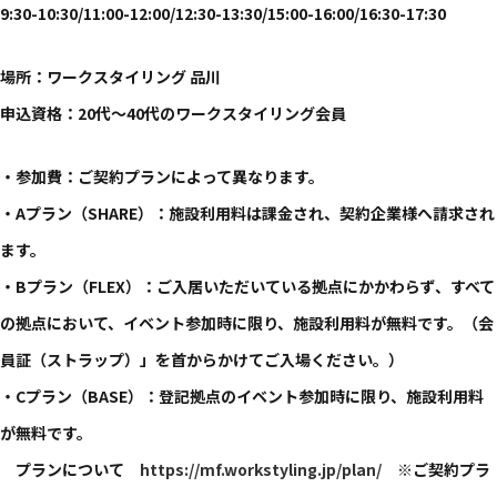
9:30-10:30/11:00-12:00/12:30-13:30/15:00-16:00/16:30-17:30
​場所：ワークスタイリング 品川
申込資格：20代～40代の​ワークスタイリング会員
・参加費：ご契約プランに​よって​異なります。​
・Aプラン​（SHARE）​：施設利用料は​課金され、​契約企業様へ​請求され
ます。​
・Bプラン​（FLEX）​：ご入居いただいている​拠点に​かかわらず、​すべて
の​拠点に​おいて、​イベント参加時に​限り、​施設利用料が​無料です。​（会
員証​（ストラップ）」を​首から​かけて​ご入場ください。​）
・Cプラン​（BASE）​：登記拠点の​イベント参加時に​限り、​施設利用料
が​無料です。​
プランに​ついて​
https://mf.workstyling.jp/plan/
※ご契約プラ