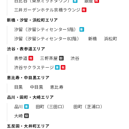
日比谷（東京ミッドタウン）
銀座
専
祝
三井ガーデンホテル京橋ラウンジ
祝
新橋・汐留・浜松町エリア
汐留（汐留シティセンター5階）
専
汐留（汐留シティセンターB2階）
新橋
浜松町
渋谷・表参道エリア
表参道
三軒茶屋
渋谷
祝
個
渋谷サクラステージ
専
祝
恵比寿・中目黒エリア
目黒
中目黒
恵比寿
品川・田町・大崎エリア
品川
田町（三田口）
田町（芝浦口）
専
大崎
個
五反田・大井町エリア