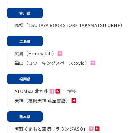
香川県
高松（TSUTAYA BOOKSTORE TAKAMATSU ORNE）
広島県
広島（Hiromalab）
他
福山（コワーキングスペースtovio）
他
福岡県
ATOMica 北九州
博多
他
祝
天神（福岡天神 蔦屋書店）
祝
熊本県
阿蘇くまもと空港「ラウンジASO」
他
祝