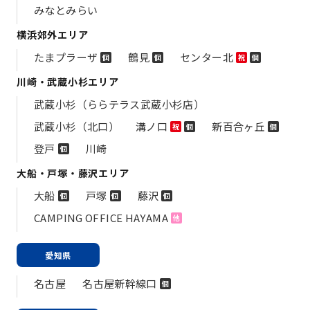
みなとみらい
横浜郊外エリア
たまプラーザ
鶴見
センター北
個
個
祝
個
川崎・武蔵小杉エリア
武蔵小杉（ららテラス武蔵小杉店）
武蔵小杉（北口）
溝ノ口
新百合ヶ丘
祝
個
個
登戸
川崎
個
大船・戸塚・藤沢エリア
大船
戸塚
藤沢
個
個
個
CAMPING OFFICE HAYAMA
他
愛知県
名古屋
名古屋新幹線口
個