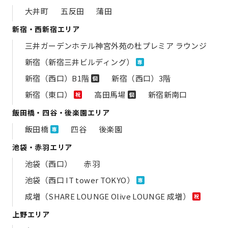
大井町
五反田
蒲田
新宿・西新宿エリア
三井ガーデンホテル神宮外苑の​杜プレミア ラウンジ
新宿（新宿三井ビルディング）
専
新宿（西口）B1階
新宿（西口）3階
個
新宿（東口）
高田馬場
新宿新南口
祝
個
飯田橋・四谷・後楽園エリア
飯田橋
四谷
後楽園
専
池袋・赤羽エリア
池袋（西口）
赤羽
池袋（西口 IT tower TOKYO）
専
成増（SHARE LOUNGE Olive LOUNGE 成増）
祝
上野エリア