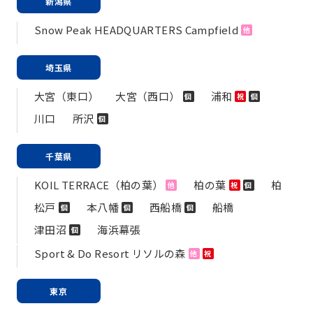
新潟県
Snow Peak HEADQUARTERS Campfield
他
埼玉県
大宮（東口）
大宮（西口）
浦和
個
祝
個
川口
所沢
個
千葉県
KOIL TERRACE（柏の葉）
柏の葉
柏
他
祝
個
松戸
本八幡
西船橋
船橋
個
個
個
津田沼
海浜幕張
個
Sport & Do Resort リソルの森
他
祝
東京