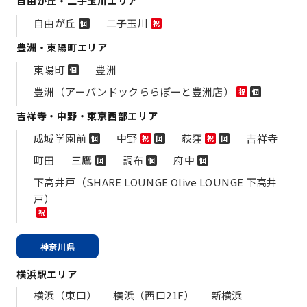
自由が丘・二子玉川エリア
自由が丘
二子玉川
個
祝
豊洲・東陽町エリア
東陽町
豊洲
個
豊洲（アーバンドックららぽーと豊洲店）
祝
個
吉祥寺・中野・東京西部エリア
成城学園前
中野
荻窪
吉祥寺
個
祝
個
祝
個
町田
三鷹
調布
府中
個
個
個
下高井戸（SHARE LOUNGE Olive LOUNGE 下高井
戸）
祝
神奈川県
横浜駅エリア
横浜（東口）
横浜（西口21F）
新横浜