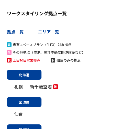
ワークスタイリング拠点一覧
拠点一覧
エリア一覧
専有スペースプラン（FLEX）対象拠点
専
その他拠点（空港、三井不動産関連施設など）
他
土日祝日営業拠点
個室のみの拠点
祝
個
北海道
札幌
新千歳空港
祝
宮城県
仙台