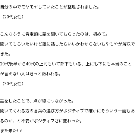
自分の​中で​モヤモヤしていた​ことが​整理されました。​
（20​代女性）​
こんな​ふうに​肯定的に​話を​聞いて​もらったのは、​初めて。​
聞いて​もらいたいけど誰に​話したら​いいかわからないも​やも​やが​解決で
きた。​
20代後​半から​40代の​上司もいて​部下も​いる、​上にも​下にも​本当の​こと
が​言えない​人は​きっと​救われる。​
（30​代女性）​
話を​した​ことで、​点が​線に​つながった。​
聞いてくれる​方の​言葉の​選び方が​ポジティブで​確かに​そういう​一面も​あ
るのか、と​不安が​ポジティブさに​変わった。​
また​来たい​!