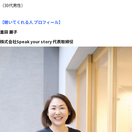
​（30​代男性）​
【聴いてくれる​人 プロフィール
】
重田 麗子
株式会社Speak your story 代表取締役