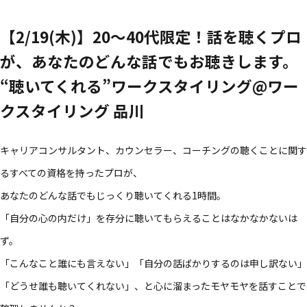
【2/19(木)】20～40代限定！​話を​聴く​プロ
が、​あなたの​どんな​話でも​お聴きします。​
“聴いてくれる”ワークスタイリング@ワー
クスタイリング 品川
キャリアコンサルタント、​カウンセラー、​コーチングの​聴く​ことに​関す
る​すべての​資格を​持った​プロが、​
あなたの​どんな​話でも​じっくり聴いてくれる​1時間。​
「自分の​心の​内だけ」を​存分に​聴いて​もらえる​ことは​なかなかないは
ず。​
「こんな​こと誰にも​言えない」​「自分の​話ばかりするのは​申し訳ない」​
「どうせ誰も​聴いてくれない」、と心に​溜まった​モヤモヤを​話す​ことで​