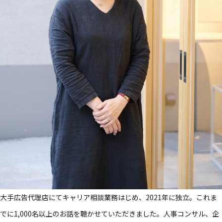
大手​広告代理店にてキャリア相談業務​はじめ、​2021年に​独立。​これま
でに​1,000名以上の​お話を​聴かせていただきました。​人事コンサル、​企