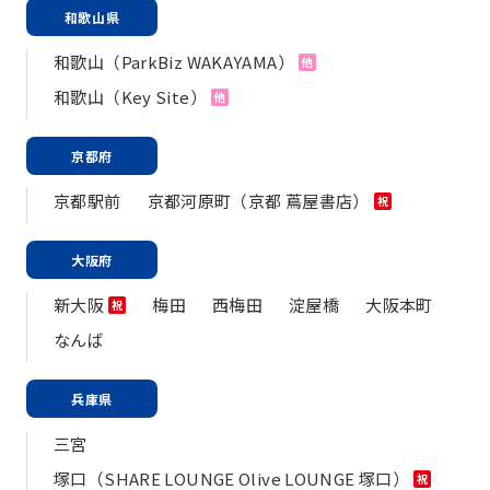
和歌山県
和歌山（ParkBiz WAKAYAMA）
他
和歌山（Key Site）
他
京都府
京都駅前
京都河原町（京都 蔦屋書店）
祝
大阪府
新大阪
梅田
西梅田
淀屋橋
大阪本町
祝
なんば
兵庫県
三宮
塚口（SHARE LOUNGE Olive LOUNGE 塚口）
祝