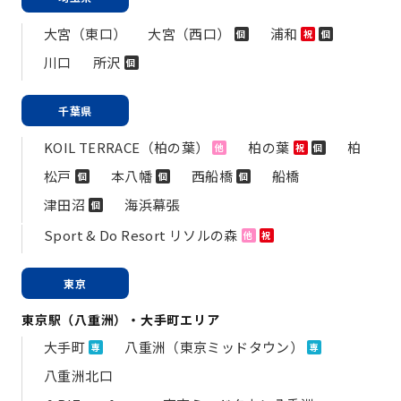
大宮（東口）
大宮（西口）
浦和
個
祝
個
川口
所沢
個
千葉県
KOIL TERRACE（柏の葉）
柏の葉
柏
他
祝
個
松戸
本八幡
西船橋
船橋
個
個
個
津田沼
海浜幕張
個
Sport & Do Resort リソルの森
他
祝
東京
東京駅（八重洲）・大手町エリア
大手町
八重洲（東京ミッドタウン）
専
専
八重洲北口