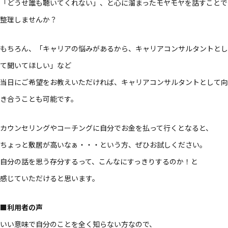
「どうせ誰も​聴いてくれない」、と心に​溜まった​モヤモヤを​話す​ことで​
整理しませんか？​
もちろん、​「キャリアの​悩みが​あるから、​キャリアコンサルタントと​し
て​聞いて​ほしい」など​
当日に​ご希望を​お教えいただければ、​キャリアコンサルタントと​して​向
き合うことも​可能です。​
カウンセリングや​コーチングに​自分で​お金を​払って​行くとなると、​
ちょっと​敷居が​高いなぁ・・・と​いう方、​ぜひ​お試しください。​
自分の​話を​思う​存分するって、​こんなに​すっきりするのか！と​
感じていただけると​思います。​
■利用者の​声
いい​意味で​自分の​ことを​全く​知らない方なので、​