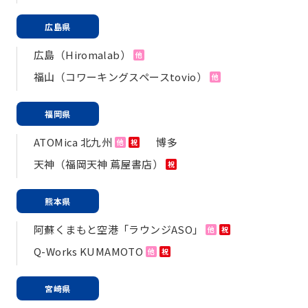
広島県
広島（Hiromalab）
他
福山（コワーキングスペースtovio）
他
福岡県
ATOMica 北九州
博多
他
祝
天神（福岡天神 蔦屋書店）
祝
熊本県
阿蘇くまもと空港「ラウンジASO」
他
祝
Q-Works KUMAMOTO
他
祝
宮崎県