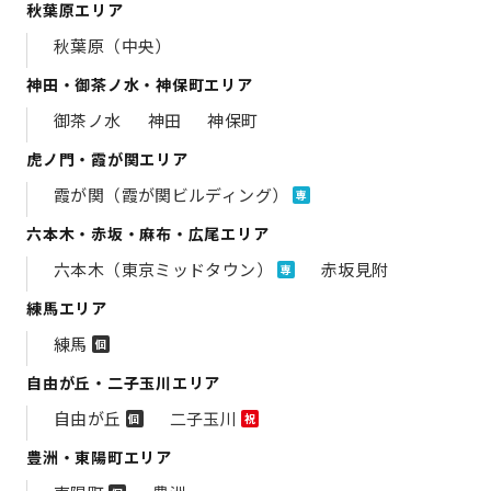
秋葉原エリア
秋葉原（中央）
神田・御茶ノ水・神保町エリア
御茶ノ水
神田
神保町
虎ノ門・霞が関エリア
霞が関（霞が関ビルディング）
専
六本木・赤坂・麻布・広尾エリア
六本木（東京ミッドタウン）
赤坂見附
専
練馬エリア
練馬
個
自由が丘・二子玉川エリア
自由が丘
二子玉川
個
祝
豊洲・東陽町エリア