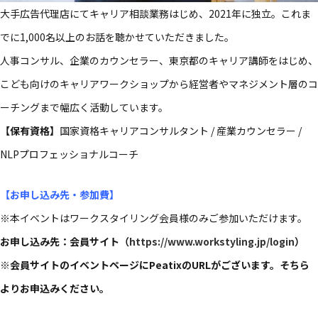
大手​広告代理店にてキャリア相談業務​はじめ、​2021年に​独立。​これま
でに​1,000名以上の​お話を​聴かせていただきました。​
人事コンサル、​企業の​カウンセラー、​東京都の​キャリア講師を​はじめ、​
こども​向けの​キャリアワークショップから​経営者や​マネジメント層の​コ
ーチングまで​幅広く​活動しています。​
【保有資格】
国家資格キャリアコンサルタント / 産業カウンセラー /
NLPプロフェッショナルコーチ
【お申し込み先・参加費】
※本イベントは​ワークスタイリング会員様のみ​ご参加いただけます。​
お申し込み先：会員サイト​（
https://www.workstyling.jp/login
）​
※会員サイトの​イベントページに​Peatixの​URLが​ございます。​そちら
より​お申込みください。​