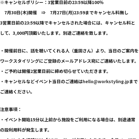
※キャンセルポリシー：3営業日前の​23:59以降​100％
7月30日(木)開催 ⇒ 7月27日(月)23:59まで​キャンセル料無し
3営業日前の​23:59以降で​キャンセルされた​場合には、​キャンセル料と​
して、​3,000円頂戴いたします。​別途ご連絡を​致します。​
・開催前日に、​話を​聴いてくれる​人​（重田さん）より、​当日の​ご案内を​
ワークスタイリングに​ご登録の​メールアドレス宛に​ご連絡いたします。​
・​ご予約は​開催2営業日前に​締め切らせていただきます。​
・キャンセルなどイベント当日の​ご連絡は​
hello@workstyling.jp
まで​
ご連絡ください。​
注意事項：
・イベント開始15分以上前から施設をご利用になる場合は、別途通常
の設利用料が発生します。