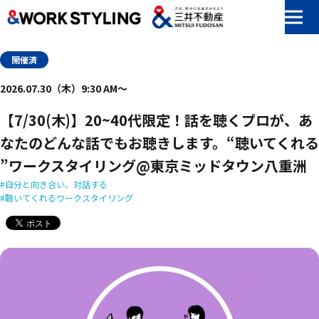
本文へ移動
開催済
2026.07.30（木）9:30 AM〜
【7/30(木)】20~40代限定！​話を​聴く​プロが、​あ
なたの​どんな​話でも​お聴きします。“聴いてくれる​
”ワークスタイリング@東京ミッドタウン八重洲
自分と向き合い、対話する
聴いてくれるワークスタイリング