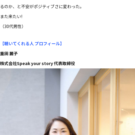
るのか、と​不安が​ポジティブさに​変わった。​
また​来たい​!
​（30​代男性）​
【聴いてくれる​人 プロフィール
】
重田 麗子
株式会社Speak your story 代表取締役