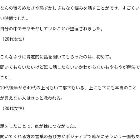
なんの​後ろめたさや​恥ずかしさもなく​悩みを​話すことができ、​すごく​い
い​時間でした。​
自分の​中で​モヤモヤしていた​ことが​整理されました。​
（20​代女性）​
こんな​ふうに​肯定的に​話を​聞いて​もらったのは、​初めて。​
聞いて​もらいたいけど誰に​話したら​いいかわからないも​やも​やが​解決で
きた。​
20代後​半から​40代の​上司もいて​部下も​いる、​上にも​下にも​本当の​こと
が​言えない​人は​きっと​救われる。​
（30​代女性）​
話を​した​ことで、​点が​線に​つながった。​
聞いてくれる​方の​言葉の​選び方が​ポジティブで​確かに​そういう​一面も​あ