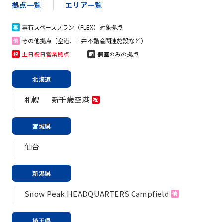
拠点一覧
エリア一覧
専有スペースプラン（FLEX）対象拠点
専
その他拠点（空港、三井不動産関連施設など）
他
土日祝日営業拠点
個室のみの拠点
祝
個
北海道
札幌
新千歳空港
祝
宮城県
仙台
新潟県
Snow Peak HEADQUARTERS Campfield
他
埼玉県