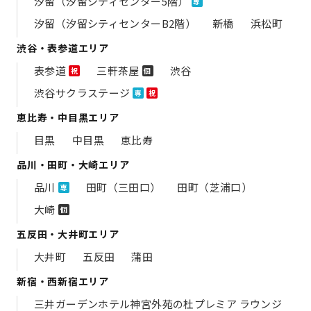
汐留（汐留シティセンター5階）
専
汐留（汐留シティセンターB2階）
新橋
浜松町
渋谷・表参道エリア
表参道
三軒茶屋
渋谷
祝
個
渋谷サクラステージ
専
祝
恵比寿・中目黒エリア
目黒
中目黒
恵比寿
品川・田町・大崎エリア
品川
田町（三田口）
田町（芝浦口）
専
大崎
個
五反田・大井町エリア
大井町
五反田
蒲田
新宿・西新宿エリア
三井ガーデンホテル神宮外苑の​杜プレミア ラウンジ