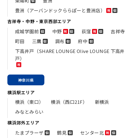
東陽町
豊洲
個
豊洲（アーバンドックららぽーと豊洲店）
祝
個
吉祥寺・中野・東京西部エリア
成城学園前
中野
荻窪
吉祥寺
個
祝
個
祝
個
町田
三鷹
調布
府中
個
個
個
下高井戸（SHARE LOUNGE Olive LOUNGE 下高井
戸）
祝
神奈川県
横浜駅エリア
横浜（東口）
横浜（西口21F）
新横浜
みなとみらい
横浜郊外エリア
たまプラーザ
鶴見
センター北
個
個
祝
個