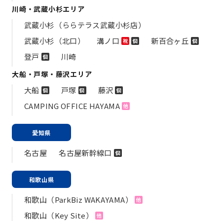
川崎・武蔵小杉エリア
武蔵小杉（ららテラス武蔵小杉店）
武蔵小杉（北口）
溝ノ口
新百合ヶ丘
祝
個
個
登戸
川崎
個
大船・戸塚・藤沢エリア
大船
戸塚
藤沢
個
個
個
CAMPING OFFICE HAYAMA
他
愛知県
名古屋
名古屋新幹線口
個
和歌山県
和歌山（ParkBiz WAKAYAMA）
他
和歌山（Key Site）
他