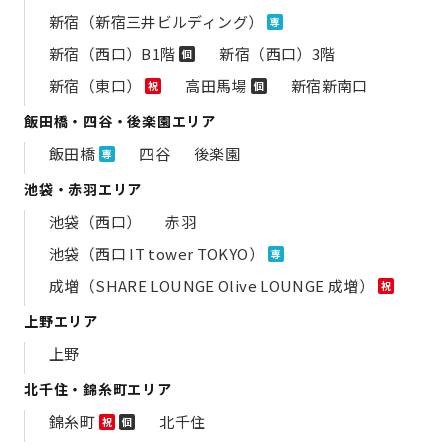
新宿（新宿三井ビルディング）
専
新宿（西口）B1階
新宿（西口）3階
個
新宿（東口）
高田馬場
新宿新南口
祝
個
飯田橋・四谷・後楽園エリア
飯田橋
四谷
後楽園
専
池袋・赤羽エリア
池袋（西口）
赤羽
池袋（西口 IT tower TOKYO）
専
成増（SHARE LOUNGE Olive LOUNGE 成増）
祝
上野エリア
上野
北千住・錦糸町エリア
錦糸町
北千住
祝
個