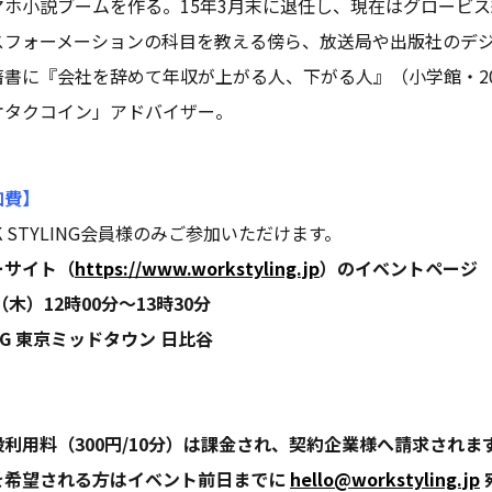
ホ小説ブームを作る。15年3月末に退任し、現在はグロービス
スフォーメーションの科目を教える傍ら、放送局や出版社のデ
書に『会社を辞めて年収が上がる人、下がる人』（小学館・20
オタクコイン」アドバイザー。
加費】
 STYLING会員様のみご参加いただけます。
ーサイト（
https://www.workstyling.jp
）のイベントページ
木）12時00分～13時30分
ING 東京ミッドタウン 日比谷
利用料（300円/10分）は課金され、契約企業様へ請求されま
を希望される方はイベント前日までに
hello@workstyling.jp