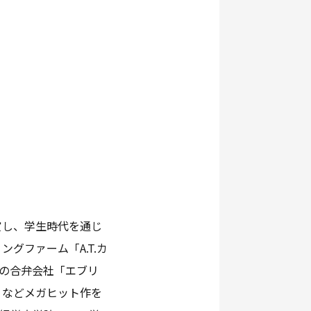
賞し、学生時代を通じ
グファーム「A.T.カ
モの合弁会社「エブリ
』などメガヒット作を