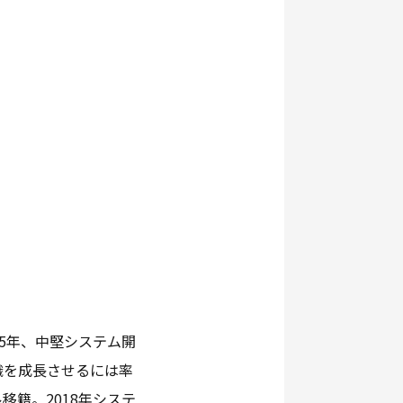
5年、中堅システム開
織を成長させるには率
籍。2018年システ