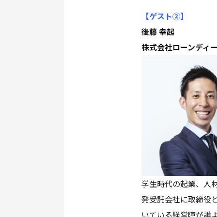
【ゲスト②
】
後藤 幸起
株式会社ローンディ
学生時代の起業、人材
発受託会社に取締役
いている経営陣が誰よ