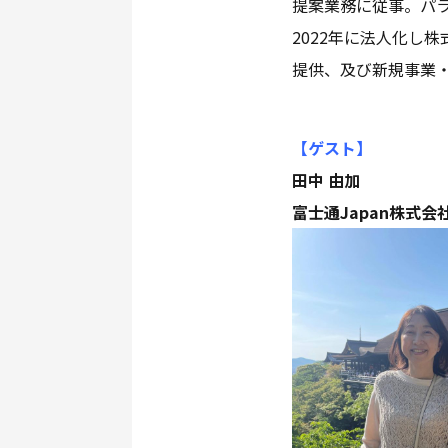
提案業務に従事。パラ
2022年に法人化し株
提供、及び新規事業
【ゲスト
】
田中 由加
富士通Japan株式