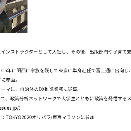
にインストラクターとして入社し、その後、出版部門や子育て
。
015年に関西に家族を残して東京に単身赴任で富士通に出向し
げに参画。
ーマに、自治体のDX推進業務に従事。
して、政策分析ネットワークで大学生とともに政策を発信する
ssues.jp/
）
TOKYO2020オリパラ/東京マラソンに参加