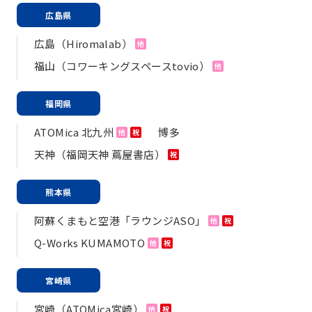
広島県
広島（Hiromalab）
他
福山（コワーキングスペースtovio）
他
福岡県
ATOMica 北九州
博多
他
祝
天神（福岡天神 蔦屋書店）
祝
熊本県
阿蘇くまもと空港「ラウンジASO」
他
祝
Q-Works KUMAMOTO
他
祝
宮崎県
宮崎（ATOMica宮崎）
他
祝