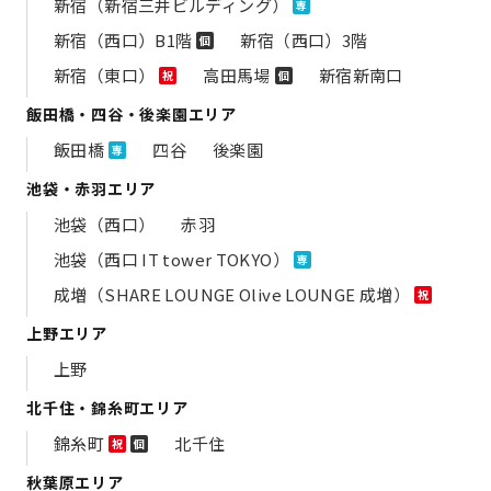
新宿（新宿三井ビルディング）
専
新宿（西口）B1階
新宿（西口）3階
個
新宿（東口）
高田馬場
新宿新南口
祝
個
飯田橋・四谷・後楽園エリア
飯田橋
四谷
後楽園
専
池袋・赤羽エリア
池袋（西口）
赤羽
池袋（西口 IT tower TOKYO）
専
成増（SHARE LOUNGE Olive LOUNGE 成増）
祝
上野エリア
上野
北千住・錦糸町エリア
錦糸町
北千住
祝
個
秋葉原エリア