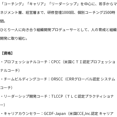
「コーチング」​「キャリア」​「リーダーシップ」を​中心に、​若手から​マ
ネジメント層、​経営層まで、​研修登壇1000回、​個別コーチング1500時
間。​
ひとり一人に​向き合う​組織開発プロデューサーと​して、​人の​育成と​組織
開発に​取り組む。​
【資格】
・プロフェッショナルコーチ：CPCC​（米国ＣＴＩ認定プロフェッショ
ナルコーチ）​
・チームビルディングコーチ：ORSCC​（CRRグローバル認定 システム
コーチ）​
・リーダーシップ開発コーチ：TLCCP​（ＴＬＣ認定プラクティショナ
ー）​
・キャリアカウンセラー：GCDF-Japan​（米国CCE,Inc.認定 キャリア