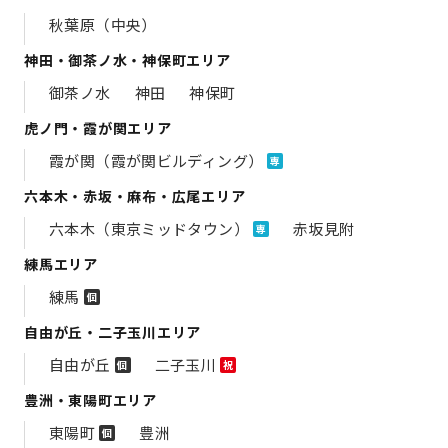
秋葉原（中央）
神田・御茶ノ水・神保町エリア
御茶ノ水
神田
神保町
虎ノ門・霞が関エリア
霞が関（霞が関ビルディング）
専
六本木・赤坂・麻布・広尾エリア
六本木（東京ミッドタウン）
赤坂見附
専
練馬エリア
練馬
個
自由が丘・二子玉川エリア
自由が丘
二子玉川
個
祝
豊洲・東陽町エリア
東陽町
豊洲
個