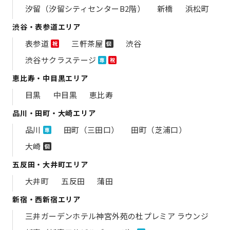
汐留（汐留シティセンターB2階）
新橋
浜松町
渋谷・表参道エリア
表参道
三軒茶屋
渋谷
祝
個
渋谷サクラステージ
専
祝
恵比寿・中目黒エリア
目黒
中目黒
恵比寿
品川・田町・大崎エリア
品川
田町（三田口）
田町（芝浦口）
専
大崎
個
五反田・大井町エリア
大井町
五反田
蒲田
新宿・西新宿エリア
三井ガーデンホテル神宮外苑の​杜プレミア ラウンジ