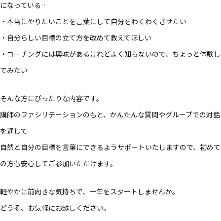
に​なっている…
・本当に​やりたい​ことを​言葉に​して​自分を​わく​わくさせたい
・​自分らしい​目標の​立て方を​改めて​教えて​ほしい​
・コーチングには​興味が​あるけれど​よく​知らないので、​ちょっと​体験し
てみたい​
​そんな​方に​ぴったりな​内容です。​
講師の​ファシリテーションのもと、​かんたんな​質問や​グループでの​対話
を​通じて​
自然と​自分の​目標を​言葉に​できるようサポートいたしますので、​初めて
の​方も​安心して​ご参加いただけます。​
軽やかに​前向きな​気持ちで、​一年を​スタートしませんか。​
どうぞ、​お気軽に​お越しください。​