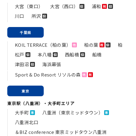
大宮（東口）
大宮（西口）
浦和
個
祝
個
川口
所沢
個
千葉県
KOIL TERRACE（柏の葉）
柏の葉
柏
他
祝
個
松戸
本八幡
西船橋
船橋
個
個
個
津田沼
海浜幕張
個
Sport & Do Resort リソルの森
他
祝
東京
東京駅（八重洲）・大手町エリア
大手町
八重洲（東京ミッドタウン）
専
専
八重洲北口
＆BIZ conference 東京ミッドタウン八重洲