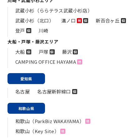
川崎・武蔵小杉エリア
武蔵小杉（ららテラス武蔵小杉店）
武蔵小杉（北口）
溝ノ口
新百合ヶ丘
祝
個
個
登戸
川崎
個
大船・戸塚・藤沢エリア
大船
戸塚
藤沢
個
個
個
CAMPING OFFICE HAYAMA
他
愛知県
名古屋
名古屋新幹線口
個
和歌山県
和歌山（ParkBiz WAKAYAMA）
他
和歌山（Key Site）
他