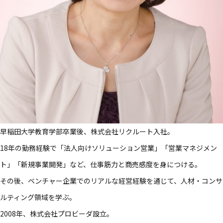
早稲田大学教育学部​卒業後、​株式会社リクルート入社。​
18年の​勤務経験で​「法人向けソリューション営業」​「営業マネジメン
ト」​「新規事業開発」など、​仕事筋力と​商売感度を​身に​つける。​
その後、​ベンチャー企業での​リアルな​経営経験を​通じて、​人材・コンサ
ルティング領域を​学ぶ。​
2008年、​株式会社プロビーダ設立。​