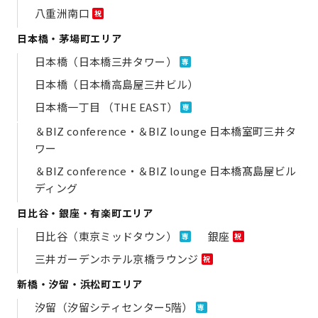
八重洲南口
祝
日本橋・茅場町エリア
日本橋（日本橋三井タワー）
専
日本橋（日本橋高島屋三井ビル）
日本橋一丁目 （THE EAST）
専
＆BIZ conference・＆BIZ lounge 日本橋室町三井タ
ワー
＆BIZ conference・＆BIZ lounge 日本橋髙島屋ビル
ディング
日比谷・銀座・有楽町エリア
日比谷（東京ミッドタウン）
銀座
専
祝
三井ガーデンホテル京橋ラウンジ
祝
新橋・汐留・浜松町エリア
汐留（汐留シティセンター5階）
専