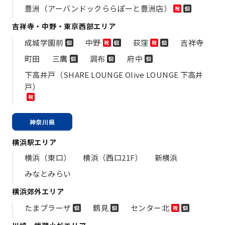
豊洲（アーバンドックららぽーと豊洲店）
祝
個
吉祥寺・中野・東京西部エリア
成城学園前
中野
荻窪
吉祥寺
個
祝
個
祝
個
町田
三鷹
調布
府中
個
個
個
下高井戸（SHARE LOUNGE Olive LOUNGE 下高井
戸）
祝
神奈川県
横浜駅エリア
横浜（東口）
横浜（西口21F）
新横浜
みなとみらい
横浜郊外エリア
たまプラーザ
鶴見
センター北
個
個
祝
個