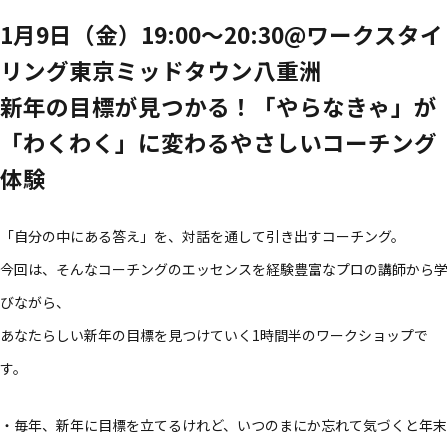
1月9日​（金）​19:00〜20:30@ワークスタイ
リング東京ミッドタウン八重洲
新年の目標が見つかる！「やらなきゃ」が
「わくわく」に変わるやさしいコーチング
体験
「自分の​中に​ある​答え」を、​対話を​通して​引き出すコーチング。​
今回は、​そんな​コーチングの​エッセンスを​経験豊富な​プロの​講師から​学
びながら、​
あなたらしい​新年の​目標を​見つけていく​1時間半の​ワークショップで
す。​
・​毎年、​新年に​目標を​立てるけれど、​いつの​まにか忘れて​気づくと​年末