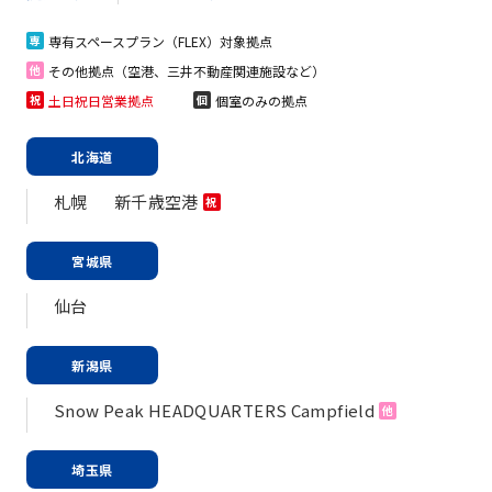
専有スペースプラン（FLEX）対象拠点
専
その他拠点（空港、三井不動産関連施設など）
他
土日祝日営業拠点
個室のみの拠点
祝
個
北海道
札幌
新千歳空港
祝
宮城県
仙台
新潟県
Snow Peak HEADQUARTERS Campfield
他
埼玉県