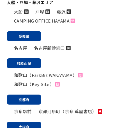
大船・戸塚・藤沢エリア
大船
戸塚
藤沢
個
個
個
CAMPING OFFICE HAYAMA
他
愛知県
名古屋
名古屋新幹線口
個
和歌山県
和歌山（ParkBiz WAKAYAMA）
他
和歌山（Key Site）
他
京都府
京都駅前
京都河原町（京都 蔦屋書店）
祝
大阪府