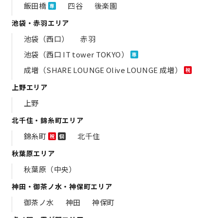
飯田橋
四谷
後楽園
専
池袋・赤羽エリア
池袋（西口）
赤羽
池袋（西口 IT tower TOKYO）
専
成増（SHARE LOUNGE Olive LOUNGE 成増）
祝
上野エリア
上野
北千住・錦糸町エリア
錦糸町
北千住
祝
個
秋葉原エリア
秋葉原（中央）
神田・御茶ノ水・神保町エリア
御茶ノ水
神田
神保町