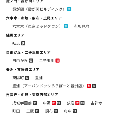
虎ノ門・霞が関エリア
霞が関（霞が関ビルディング）
専
六本木・赤坂・麻布・広尾エリア
六本木（東京ミッドタウン）
赤坂見附
専
練馬エリア
練馬
個
自由が丘・二子玉川エリア
自由が丘
二子玉川
個
祝
豊洲・東陽町エリア
東陽町
豊洲
個
豊洲（アーバンドックららぽーと豊洲店）
祝
個
吉祥寺・中野・東京西部エリア
成城学園前
中野
荻窪
吉祥寺
個
祝
個
祝
個
町田
三鷹
調布
府中
個
個
個