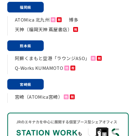
福岡県
ATOMica 北九州
博多
他
祝
天神（福岡天神 蔦屋書店）
祝
熊本県
阿蘇くまもと空港「ラウンジASO」
他
祝
Q-Works KUMAMOTO
他
祝
宮崎県
宮崎（ATOMica宮崎）
他
祝