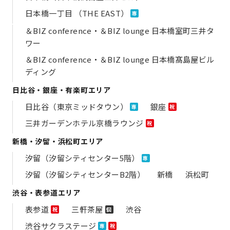
日本橋一丁目 （THE EAST）
専
＆BIZ conference・＆BIZ lounge 日本橋室町三井タ
ワー
＆BIZ conference・＆BIZ lounge 日本橋髙島屋ビル
ディング
日比谷・銀座・有楽町エリア
日比谷（東京ミッドタウン）
銀座
専
祝
三井ガーデンホテル京橋ラウンジ
祝
新橋・汐留・浜松町エリア
汐留（汐留シティセンター5階）
専
汐留（汐留シティセンターB2階）
新橋
浜松町
渋谷・表参道エリア
表参道
三軒茶屋
渋谷
祝
個
渋谷サクラステージ
専
祝