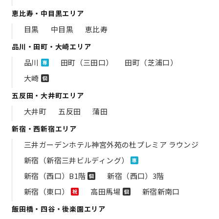
恵比寿・中目黒エリア
目黒
中目黒
恵比寿
品川・田町・大崎エリア
品川
田町（三田口）
田町（芝浦口）
専
大崎
個
五反田・大井町エリア
大井町
五反田
蒲田
新宿・西新宿エリア
三井ガーデンホテル神宮外苑の​杜プレミア ラウンジ
新宿（新宿三井ビルディング）
専
新宿（西口）B1階
新宿（西口）3階
個
新宿（東口）
高田馬場
新宿新南口
祝
個
飯田橋・四谷・後楽園エリア