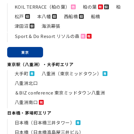
KOIL TERRACE（柏の葉）
柏の葉
柏
他
祝
個
松戸
本八幡
西船橋
船橋
個
個
個
津田沼
海浜幕張
個
Sport & Do Resort リソルの森
他
祝
東京
東京駅（八重洲）・大手町エリア
大手町
八重洲（東京ミッドタウン）
専
専
八重洲北口
＆BIZ conference 東京ミッドタウン八重洲
八重洲南口
祝
日本橋・茅場町エリア
日本橋（日本橋三井タワー）
専
日本橋（日本橋高島屋三井ビル）