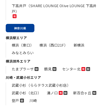
下高井戸（SHARE LOUNGE Olive LOUNGE 下高井
戸）
祝
神奈川県
横浜駅エリア
横浜（東口）
横浜（西口21F）
新横浜
みなとみらい
横浜郊外エリア
たまプラーザ
鶴見
センター北
個
個
祝
個
川崎・武蔵小杉エリア
武蔵小杉（ららテラス武蔵小杉店）
武蔵小杉（北口）
溝ノ口
新百合ヶ丘
祝
個
個
登戸
川崎
個