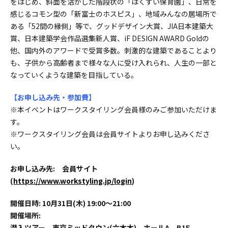
をはじめ、斜面を活かした階段状の「はくすい保育園」、日常を
感じるコモン型の「新富士のホスピス」、地域みんなの居場所で
ある「52間の縁側」等で、グッドデザイン大賞、JIA日本建築大
賞、日本建築学会作品選集新人賞、iF DESIGN AWARD Goldの
他、国内外のアワードで受賞多数。刺激的な建築であることより
も、子供から高齢者まで様々な人に受け入れられ、人生の一部と
なっていくような建築を目指している。
【お申し込み先・参加費】
※本イベントはワークスタイリング会員様のみご参加いただけま
す。
※ワークスタイリング会員は会員サイトよりお申し込みくださ
い。
お申し込み先: 会員サイト
(
https://www.workstyling.jp/login
)
開催日時: 10月31日(木) 19:00〜21:00
開催場所:
潜入ツアー 東京ミッドタウン(六本木) ホールA B1F