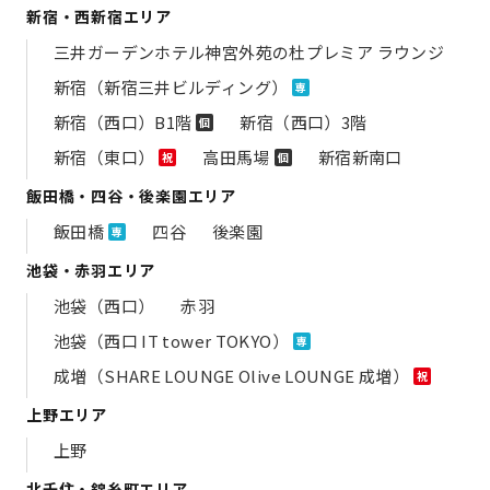
新宿・西新宿エリア
三井ガーデンホテル神宮外苑の​杜プレミア ラウンジ
新宿（新宿三井ビルディング）
専
新宿（西口）B1階
新宿（西口）3階
個
新宿（東口）
高田馬場
新宿新南口
祝
個
飯田橋・四谷・後楽園エリア
飯田橋
四谷
後楽園
専
池袋・赤羽エリア
池袋（西口）
赤羽
池袋（西口 IT tower TOKYO）
専
成増（SHARE LOUNGE Olive LOUNGE 成増）
祝
上野エリア
上野
北千住・錦糸町エリア