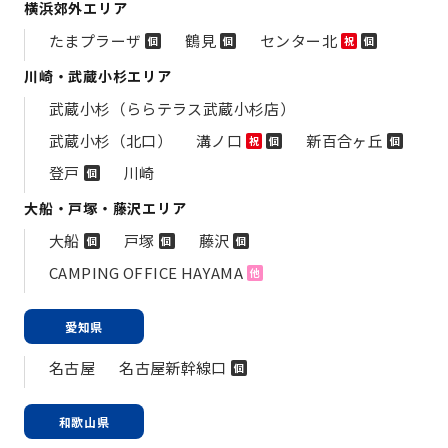
横浜郊外エリア
たまプラーザ
鶴見
センター北
個
個
祝
個
川崎・武蔵小杉エリア
武蔵小杉（ららテラス武蔵小杉店）
武蔵小杉（北口）
溝ノ口
新百合ヶ丘
祝
個
個
登戸
川崎
個
大船・戸塚・藤沢エリア
大船
戸塚
藤沢
個
個
個
CAMPING OFFICE HAYAMA
他
愛知県
名古屋
名古屋新幹線口
個
和歌山県