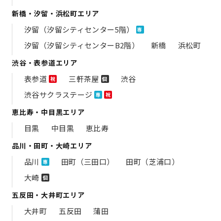
新橋・汐留・浜松町エリア
汐留（汐留シティセンター5階）
専
汐留（汐留シティセンターB2階）
新橋
浜松町
渋谷・表参道エリア
表参道
三軒茶屋
渋谷
祝
個
渋谷サクラステージ
専
祝
恵比寿・中目黒エリア
目黒
中目黒
恵比寿
品川・田町・大崎エリア
品川
田町（三田口）
田町（芝浦口）
専
大崎
個
五反田・大井町エリア
大井町
五反田
蒲田