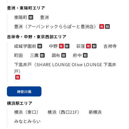
豊洲・東陽町エリア
東陽町
豊洲
個
豊洲（アーバンドックららぽーと豊洲店）
祝
個
吉祥寺・中野・東京西部エリア
成城学園前
中野
荻窪
吉祥寺
個
祝
個
祝
個
町田
三鷹
調布
府中
個
個
個
下高井戸（SHARE LOUNGE Olive LOUNGE 下高井
戸）
祝
神奈川県
横浜駅エリア
横浜（東口）
横浜（西口21F）
新横浜
みなとみらい