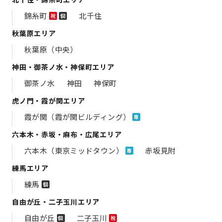
錦糸町
北千住
祝
個
秋葉原エリア
秋葉原（中央）
神田・御茶ノ水・神保町エリア
御茶ノ水
神田
神保町
虎ノ門・霞が関エリア
霞が関（霞が関ビルディング）
専
六本木・赤坂・麻布・広尾エリア
六本木（東京ミッドタウン）
赤坂見附
専
練馬エリア
練馬
個
自由が丘・二子玉川エリア
自由が丘
二子玉川
個
祝