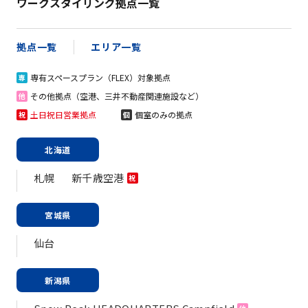
ワークスタイリング拠点一覧
拠点一覧
エリア一覧
専有スペースプラン（FLEX）対象拠点
専
その他拠点（空港、三井不動産関連施設など）
他
土日祝日営業拠点
個室のみの拠点
祝
個
北海道
札幌
新千歳空港
祝
宮城県
仙台
新潟県