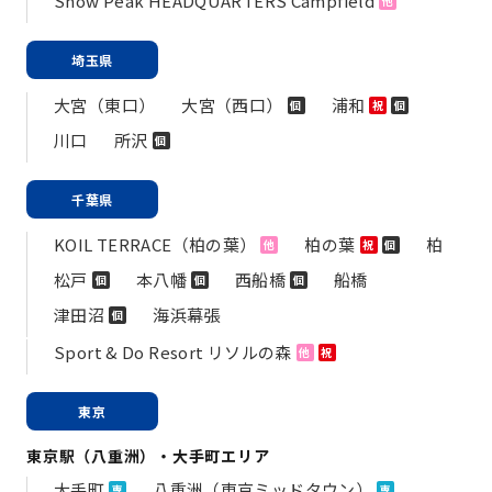
Snow Peak HEADQUARTERS Campfield
他
埼玉県
大宮（東口）
大宮（西口）
浦和
個
祝
個
川口
所沢
個
千葉県
KOIL TERRACE（柏の葉）
柏の葉
柏
他
祝
個
松戸
本八幡
西船橋
船橋
個
個
個
津田沼
海浜幕張
個
Sport & Do Resort リソルの森
他
祝
東京
東京駅（八重洲）・大手町エリア
大手町
八重洲（東京ミッドタウン）
専
専