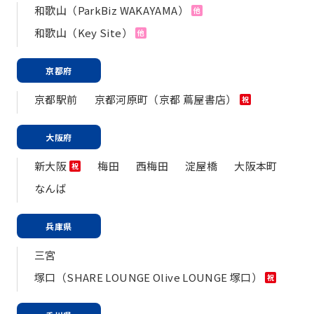
和歌山（ParkBiz WAKAYAMA）
他
和歌山（Key Site）
他
京都府
京都駅前
京都河原町（京都 蔦屋書店）
祝
大阪府
新大阪
梅田
西梅田
淀屋橋
大阪本町
祝
なんば
兵庫県
三宮
塚口（SHARE LOUNGE Olive LOUNGE 塚口）
祝