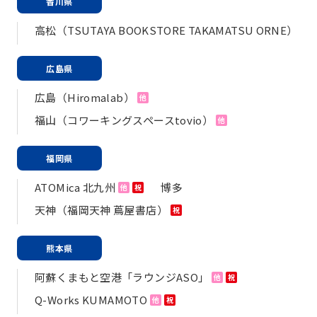
香川県
高松（TSUTAYA BOOKSTORE TAKAMATSU ORNE）
広島県
広島（Hiromalab）
他
福山（コワーキングスペースtovio）
他
福岡県
ATOMica 北九州
博多
他
祝
天神（福岡天神 蔦屋書店）
祝
熊本県
阿蘇くまもと空港「ラウンジASO」
他
祝
Q-Works KUMAMOTO
他
祝