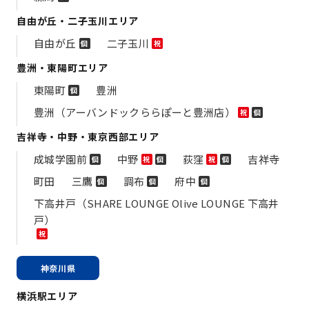
自由が丘・二子玉川エリア
自由が丘
二子玉川
個
祝
豊洲・東陽町エリア
東陽町
豊洲
個
豊洲（アーバンドックららぽーと豊洲店）
祝
個
吉祥寺・中野・東京西部エリア
成城学園前
中野
荻窪
吉祥寺
個
祝
個
祝
個
町田
三鷹
調布
府中
個
個
個
下高井戸（SHARE LOUNGE Olive LOUNGE 下高井
戸）
祝
神奈川県
横浜駅エリア