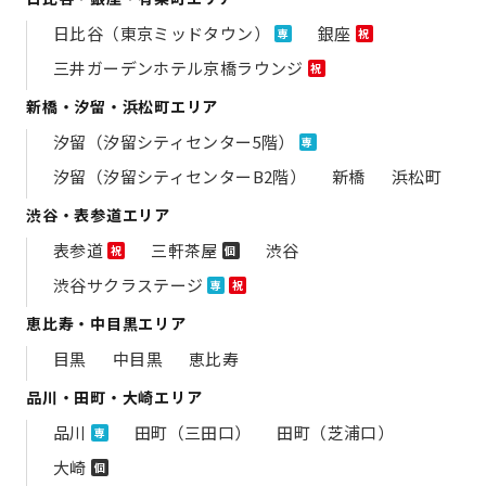
日比谷（東京ミッドタウン）
銀座
専
祝
三井ガーデンホテル京橋ラウンジ
祝
新橋・汐留・浜松町エリア
汐留（汐留シティセンター5階）
専
汐留（汐留シティセンターB2階）
新橋
浜松町
渋谷・表参道エリア
表参道
三軒茶屋
渋谷
祝
個
渋谷サクラステージ
専
祝
恵比寿・中目黒エリア
目黒
中目黒
恵比寿
品川・田町・大崎エリア
品川
田町（三田口）
田町（芝浦口）
専
大崎
個