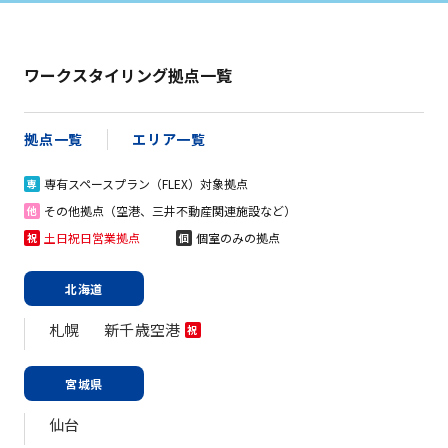
ワークスタイリング拠点一覧
拠点一覧
エリア一覧
専有スペースプラン（FLEX）対象拠点
専
その他拠点（空港、三井不動産関連施設など）
他
土日祝日営業拠点
個室のみの拠点
祝
個
北海道
札幌
新千歳空港
祝
宮城県
仙台