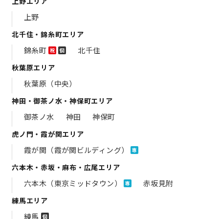
上野エリア
上野
北千住・錦糸町エリア
錦糸町
北千住
祝
個
秋葉原エリア
秋葉原（中央）
神田・御茶ノ水・神保町エリア
御茶ノ水
神田
神保町
虎ノ門・霞が関エリア
霞が関（霞が関ビルディング）
専
六本木・赤坂・麻布・広尾エリア
六本木（東京ミッドタウン）
赤坂見附
専
練馬エリア
練馬
個