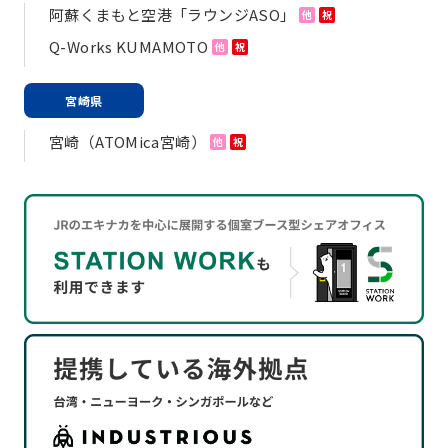
阿蘇くまもと空港「ラウンジASO」
他
祝
Q-Works KUMAMOTO
他
祝
宮崎県
宮崎（ATOMica宮崎）
他
祝