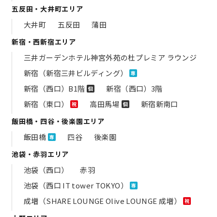
五反田・大井町エリア
大井町
五反田
蒲田
新宿・西新宿エリア
三井ガーデンホテル神宮外苑の​杜プレミア ラウンジ
新宿（新宿三井ビルディング）
専
新宿（西口）B1階
新宿（西口）3階
個
新宿（東口）
高田馬場
新宿新南口
祝
個
飯田橋・四谷・後楽園エリア
飯田橋
四谷
後楽園
専
池袋・赤羽エリア
池袋（西口）
赤羽
池袋（西口 IT tower TOKYO）
専
成増（SHARE LOUNGE Olive LOUNGE 成増）
祝