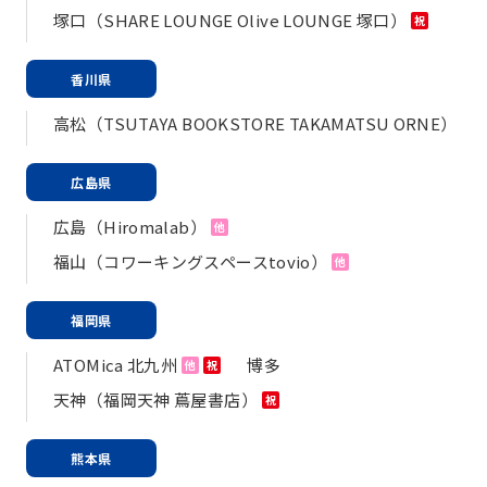
塚口（SHARE LOUNGE Olive LOUNGE 塚口）
祝
香川県
高松（TSUTAYA BOOKSTORE TAKAMATSU ORNE）
広島県
広島（Hiromalab）
他
福山（コワーキングスペースtovio）
他
福岡県
ATOMica 北九州
博多
他
祝
天神（福岡天神 蔦屋書店）
祝
熊本県