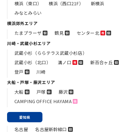
横浜（東口）
横浜（西口21F）
新横浜
みなとみらい
横浜郊外エリア
たまプラーザ
鶴見
センター北
個
個
祝
個
川崎・武蔵小杉エリア
武蔵小杉（ららテラス武蔵小杉店）
武蔵小杉（北口）
溝ノ口
新百合ヶ丘
祝
個
個
登戸
川崎
個
大船・戸塚・藤沢エリア
大船
戸塚
藤沢
個
個
個
CAMPING OFFICE HAYAMA
他
愛知県
名古屋
名古屋新幹線口
個