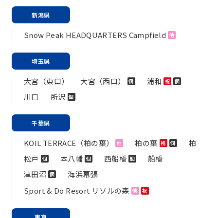
新潟県
Snow Peak HEADQUARTERS Campfield
他
埼玉県
大宮（東口）
大宮（西口）
浦和
個
祝
個
川口
所沢
個
千葉県
KOIL TERRACE（柏の葉）
柏の葉
柏
他
祝
個
松戸
本八幡
西船橋
船橋
個
個
個
津田沼
海浜幕張
個
Sport & Do Resort リソルの森
他
祝
東京