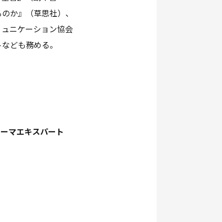
るのか』（草思社）、
ミュニケーション協会
トなども務める。
テーマエキスパート