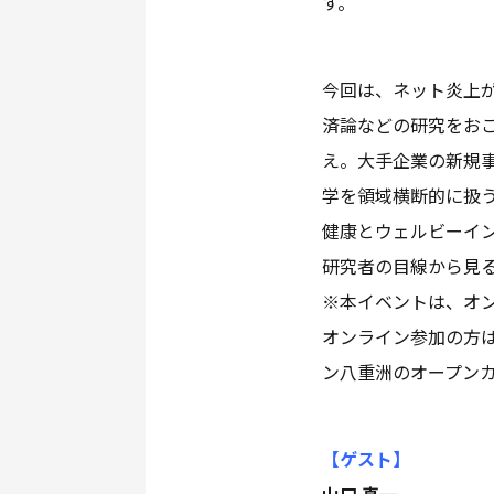
す。
今回は、ネット炎上
済論などの研究をお
え。大手企業の新規事
学を領域横断的に扱う
健康とウェルビーイ
研究者の目線から見
※本イベントは、オ
オンライン参加の方
ン八重洲のオープン
【ゲスト
】
山口 真一