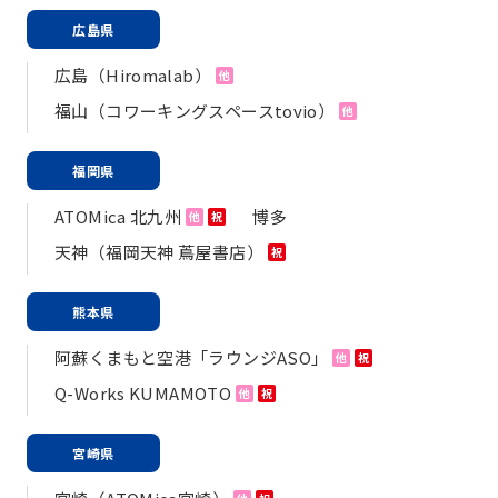
広島県
広島（Hiromalab）
他
福山（コワーキングスペースtovio）
他
福岡県
ATOMica 北九州
博多
他
祝
天神（福岡天神 蔦屋書店）
祝
熊本県
阿蘇くまもと空港「ラウンジASO」
他
祝
Q-Works KUMAMOTO
他
祝
宮崎県