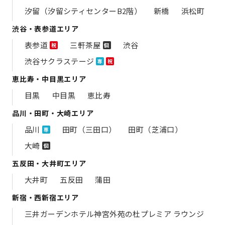
汐留（汐留シティセンターB2階）
新橋
浜松町
渋谷・表参道エリア
表参道
三軒茶屋
渋谷
祝
個
渋谷サクラステージ
専
祝
恵比寿・中目黒エリア
目黒
中目黒
恵比寿
品川・田町・大崎エリア
品川
田町（三田口）
田町（芝浦口）
専
大崎
個
五反田・大井町エリア
大井町
五反田
蒲田
新宿・西新宿エリア
三井ガーデンホテル神宮外苑の​杜プレミア ラウンジ