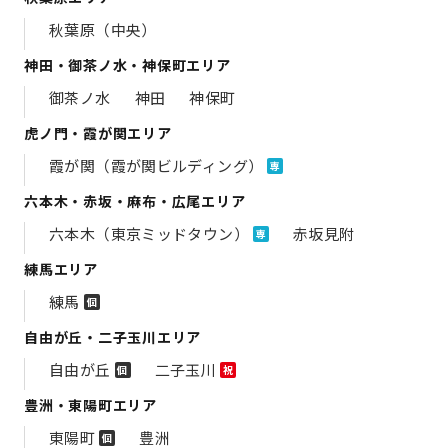
秋葉原（中央）
神田・御茶ノ水・神保町エリア
御茶ノ水
神田
神保町
虎ノ門・霞が関エリア
霞が関（霞が関ビルディング）
専
六本木・赤坂・麻布・広尾エリア
六本木（東京ミッドタウン）
赤坂見附
専
練馬エリア
練馬
個
自由が丘・二子玉川エリア
自由が丘
二子玉川
個
祝
豊洲・東陽町エリア
東陽町
豊洲
個