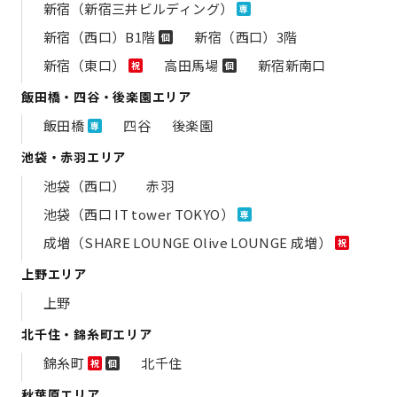
新宿（新宿三井ビルディング）
専
新宿（西口）B1階
新宿（西口）3階
個
新宿（東口）
高田馬場
新宿新南口
祝
個
飯田橋・四谷・後楽園エリア
飯田橋
四谷
後楽園
専
池袋・赤羽エリア
池袋（西口）
赤羽
池袋（西口 IT tower TOKYO）
専
成増（SHARE LOUNGE Olive LOUNGE 成増）
祝
上野エリア
上野
北千住・錦糸町エリア
錦糸町
北千住
祝
個
秋葉原エリア