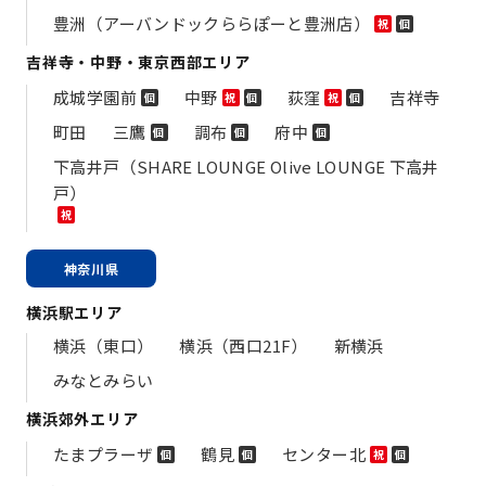
豊洲（アーバンドックららぽーと豊洲店）
祝
個
吉祥寺・中野・東京西部エリア
成城学園前
中野
荻窪
吉祥寺
個
祝
個
祝
個
町田
三鷹
調布
府中
個
個
個
下高井戸（SHARE LOUNGE Olive LOUNGE 下高井
戸）
祝
神奈川県
横浜駅エリア
横浜（東口）
横浜（西口21F）
新横浜
みなとみらい
横浜郊外エリア
たまプラーザ
鶴見
センター北
個
個
祝
個