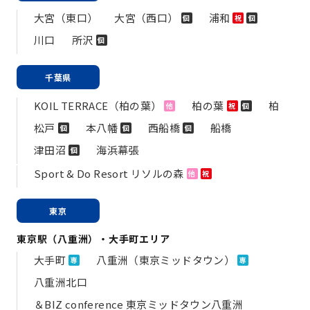
大宮（東口）
大宮（西口）
浦和
個
祝
個
川口
所沢
個
千葉県
KOIL TERRACE（柏の葉）
柏の葉
柏
他
祝
個
松戸
本八幡
西船橋
船橋
個
個
個
津田沼
海浜幕張
個
Sport & Do Resort リソルの森
他
祝
東京
東京駅（八重洲）・大手町エリア
大手町
八重洲（東京ミッドタウン）
専
専
八重洲北口
＆BIZ conference 東京ミッドタウン八重洲