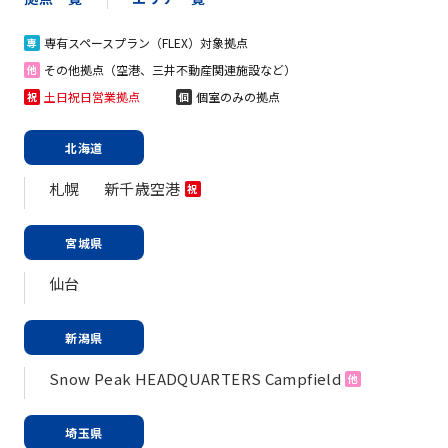
専有スペースプラン（FLEX）対象拠点
専
その他拠点（空港、三井不動産関連施設など）
他
土日祝日営業拠点
個室のみの拠点
祝
個
北海道
札幌
新千歳空港
祝
宮城県
仙台
新潟県
Snow Peak HEADQUARTERS Campfield
他
埼玉県