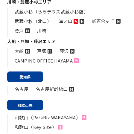
川崎・武蔵小杉エリア
武蔵小杉（ららテラス武蔵小杉店）
武蔵小杉（北口）
溝ノ口
新百合ヶ丘
祝
個
個
登戸
川崎
個
大船・戸塚・藤沢エリア
大船
戸塚
藤沢
個
個
個
CAMPING OFFICE HAYAMA
他
愛知県
名古屋
名古屋新幹線口
個
和歌山県
和歌山（ParkBiz WAKAYAMA）
他
和歌山（Key Site）
他