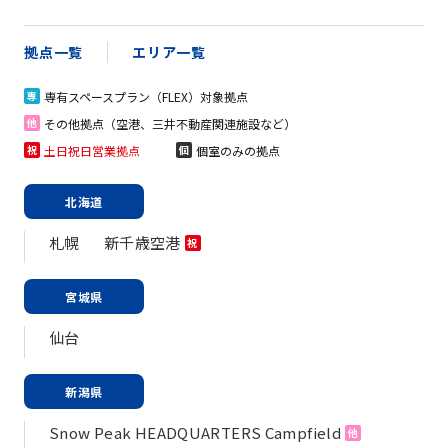
拠点一覧
エリア一覧
専有スペースプラン（FLEX）対象拠点
専
その他拠点（空港、三井不動産関連施設など）
他
土日祝日営業拠点
個室のみの拠点
祝
個
北海道
札幌
新千歳空港
祝
宮城県
仙台
新潟県
Snow Peak HEADQUARTERS Campfield
他