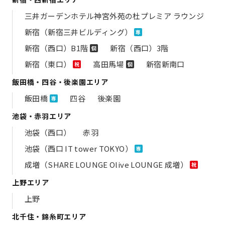
三井ガーデンホテル神宮外苑の​杜プレミア ラウンジ
新宿（新宿三井ビルディング）
専
新宿（西口）B1階
新宿（西口）3階
個
新宿（東口）
高田馬場
新宿新南口
祝
個
飯田橋・四谷・後楽園エリア
飯田橋
四谷
後楽園
専
池袋・赤羽エリア
池袋（西口）
赤羽
池袋（西口 IT tower TOKYO）
専
成増（SHARE LOUNGE Olive LOUNGE 成増）
祝
上野エリア
上野
北千住・錦糸町エリア