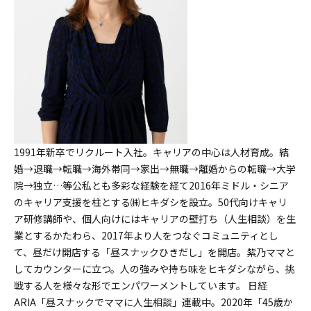
1991年新卒でリクルート入社。キャリアの中心は人材育成。結
婚→退職→転職→海外帯同→家出→無職→離婚からの転職→大学
院→独立…等公私とも多彩な経験を経て2016年ミドル・シニア
のキャリア支援を柱とする㈱ヒキダシを設立。50代向けキャリ
ア研修講師や、個人向けにはキャリアの壁打ち（人生相談）を生
業とするかたわら、2017年より人をつなぐコミュニティとし
て、昼だけ開店する「昼スナックひきだし」を開店。紫乃ママと
してカウンターに立つ。人の強みや持ち味をヒキダシながら、挑
戦する人を様々な形でエンパワーメントしています。 日経
ARIA「昼スナックでママに人生相談」連載中。2020年「45歳か