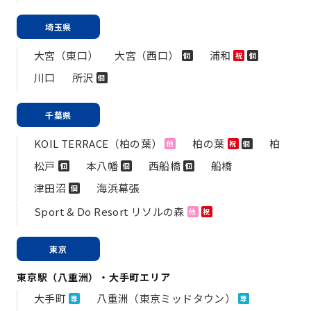
埼玉県
大宮（東口）
大宮（西口）
浦和
個
祝
個
川口
所沢
個
千葉県
KOIL TERRACE（柏の葉）
柏の葉
柏
他
祝
個
松戸
本八幡
西船橋
船橋
個
個
個
津田沼
海浜幕張
個
Sport & Do Resort リソルの森
他
祝
東京
東京駅（八重洲）・大手町エリア
大手町
八重洲（東京ミッドタウン）
専
専