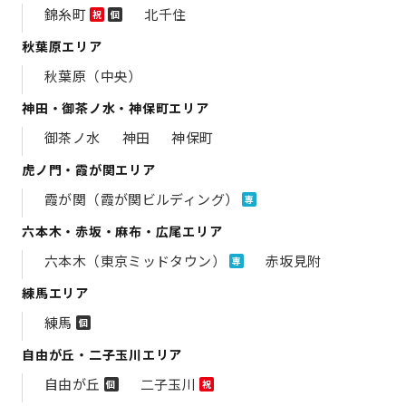
錦糸町
北千住
祝
個
秋葉原エリア
秋葉原（中央）
神田・御茶ノ水・神保町エリア
御茶ノ水
神田
神保町
虎ノ門・霞が関エリア
霞が関（霞が関ビルディング）
専
六本木・赤坂・麻布・広尾エリア
六本木（東京ミッドタウン）
赤坂見附
専
練馬エリア
練馬
個
自由が丘・二子玉川エリア
自由が丘
二子玉川
個
祝