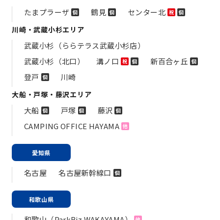
たまプラーザ
鶴見
センター北
個
個
祝
個
川崎・武蔵小杉エリア
武蔵小杉（ららテラス武蔵小杉店）
武蔵小杉（北口）
溝ノ口
新百合ヶ丘
祝
個
個
登戸
川崎
個
大船・戸塚・藤沢エリア
大船
戸塚
藤沢
個
個
個
CAMPING OFFICE HAYAMA
他
愛知県
名古屋
名古屋新幹線口
個
和歌山県
和歌山（ParkBiz WAKAYAMA）
他