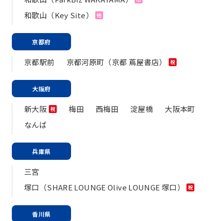
和歌山（Key Site）
他
京都府
京都駅前
京都河原町（京都 蔦屋書店）
祝
大阪府
新大阪
梅田
西梅田
淀屋橋
大阪本町
祝
なんば
兵庫県
三宮
塚口（SHARE LOUNGE Olive LOUNGE 塚口）
祝
香川県