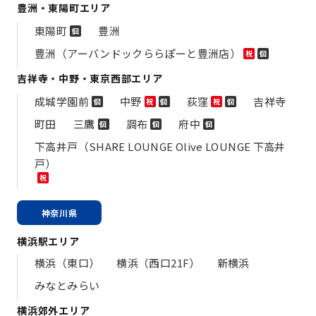
豊洲・東陽町エリア
東陽町
豊洲
個
豊洲（アーバンドックららぽーと豊洲店）
祝
個
吉祥寺・中野・東京西部エリア
成城学園前
中野
荻窪
吉祥寺
個
祝
個
祝
個
町田
三鷹
調布
府中
個
個
個
下高井戸（SHARE LOUNGE Olive LOUNGE 下高井
戸）
祝
神奈川県
横浜駅エリア
横浜（東口）
横浜（西口21F）
新横浜
みなとみらい
横浜郊外エリア