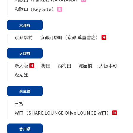
和歌山（Key Site）
他
京都府
京都駅前
京都河原町（京都 蔦屋書店）
祝
大阪府
新大阪
梅田
西梅田
淀屋橋
大阪本町
祝
なんば
兵庫県
三宮
塚口（SHARE LOUNGE Olive LOUNGE 塚口）
祝
香川県