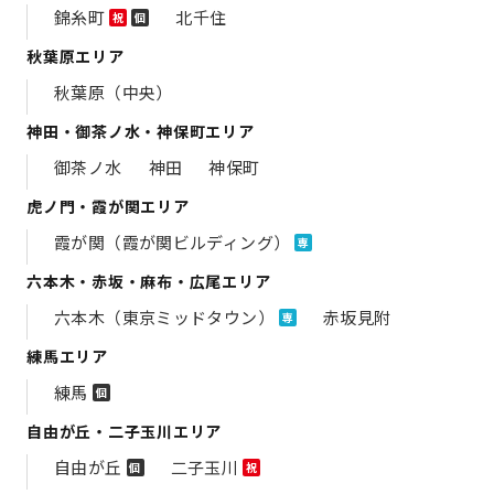
錦糸町
北千住
祝
個
秋葉原エリア
秋葉原（中央）
神田・御茶ノ水・神保町エリア
御茶ノ水
神田
神保町
虎ノ門・霞が関エリア
霞が関（霞が関ビルディング）
専
六本木・赤坂・麻布・広尾エリア
六本木（東京ミッドタウン）
赤坂見附
専
練馬エリア
練馬
個
自由が丘・二子玉川エリア
自由が丘
二子玉川
個
祝