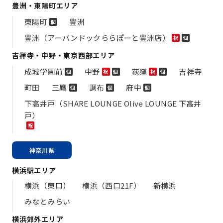
豊洲・東陽町エリア
東陽町
豊洲
個
豊洲（アーバンドックららぽーと豊洲店）
祝
個
吉祥寺・中野・東京西部エリア
成城学園前
中野
荻窪
吉祥寺
個
祝
個
祝
個
町田
三鷹
調布
府中
個
個
個
下高井戸（SHARE LOUNGE Olive LOUNGE 下高井
戸）
祝
神奈川県
横浜駅エリア
横浜（東口）
横浜（西口21F）
新横浜
みなとみらい
横浜郊外エリア