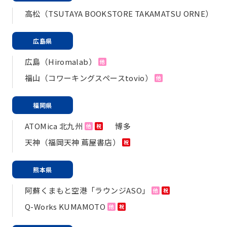
高松（TSUTAYA BOOKSTORE TAKAMATSU ORNE）
広島県
広島（Hiromalab）
他
福山（コワーキングスペースtovio）
他
福岡県
ATOMica 北九州
博多
他
祝
天神（福岡天神 蔦屋書店）
祝
熊本県
阿蘇くまもと空港「ラウンジASO」
他
祝
Q-Works KUMAMOTO
他
祝