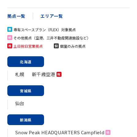
拠点一覧
エリア一覧
専有スペースプラン（FLEX）対象拠点
専
その他拠点（空港、三井不動産関連施設など）
他
土日祝日営業拠点
個室のみの拠点
祝
個
北海道
札幌
新千歳空港
祝
宮城県
仙台
新潟県
Snow Peak HEADQUARTERS Campfield
他