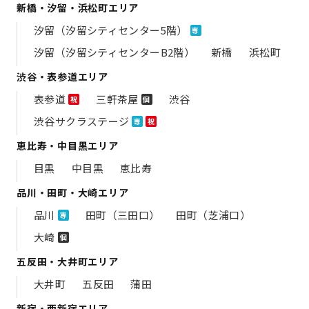
新橋・汐留・浜松町エリア
汐留（汐留シティセンター5階）
専
汐留（汐留シティセンターB2階）
新橋
浜松町
渋谷・表参道エリア
表参道
三軒茶屋
渋谷
祝
個
渋谷サクラステージ
専
祝
恵比寿・中目黒エリア
目黒
中目黒
恵比寿
品川・田町・大崎エリア
品川
田町（三田口）
田町（芝浦口）
専
大崎
個
五反田・大井町エリア
大井町
五反田
蒲田
新宿・西新宿エリア