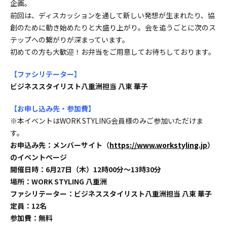
企画。
前回は、ディスカッションを通して新しい発想が生まれたり、協
創のために動き始めたりと大盛り上がり。会を追うごとに次のス
テップへの繋がりが深まっています。
初めての方も大歓迎！お弁当をご用意してお待ちしております。
【ファシリテーター】
ビジネススタイリスト八重洲担当 八束 華子
【お申し込み先・参加費】
※本イベントはWORK STYLING会員様のみご参加いただけま
す。
お申込み先：メンバーサイト（
https://www.workstyling.jp
）
のイベントページ
開催日時：6月27日（木）12時00分〜13時30分
場所：WORK STYLING 八重洲
ファシリテーター：ビジネススタイリスト八重洲担当 八束 華子
定員：12名
参加費：無料