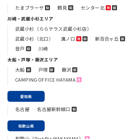
たまプラーザ
鶴見
センター北
個
個
祝
個
川崎・武蔵小杉エリア
武蔵小杉（ららテラス武蔵小杉店）
武蔵小杉（北口）
溝ノ口
新百合ヶ丘
祝
個
個
登戸
川崎
個
大船・戸塚・藤沢エリア
大船
戸塚
藤沢
個
個
個
CAMPING OFFICE HAYAMA
他
愛知県
名古屋
名古屋新幹線口
個
和歌山県
和歌山（ParkBiz WAKAYAMA）
他