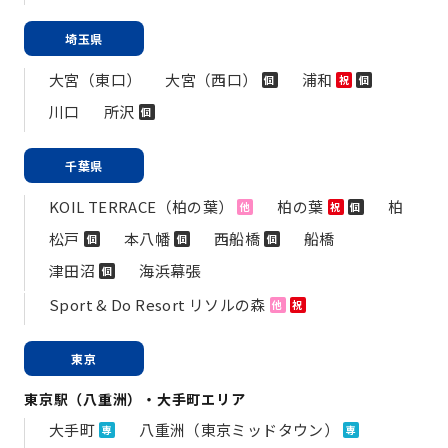
埼玉県
大宮（東口）
大宮（西口）
浦和
個
祝
個
川口
所沢
個
千葉県
KOIL TERRACE（柏の葉）
柏の葉
柏
他
祝
個
松戸
本八幡
西船橋
船橋
個
個
個
津田沼
海浜幕張
個
Sport & Do Resort リソルの森
他
祝
東京
東京駅（八重洲）・大手町エリア
大手町
八重洲（東京ミッドタウン）
専
専