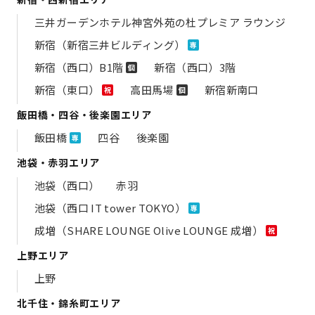
三井ガーデンホテル神宮外苑の​杜プレミア ラウンジ
新宿（新宿三井ビルディング）
専
新宿（西口）B1階
新宿（西口）3階
個
新宿（東口）
高田馬場
新宿新南口
祝
個
飯田橋・四谷・後楽園エリア
飯田橋
四谷
後楽園
専
池袋・赤羽エリア
池袋（西口）
赤羽
池袋（西口 IT tower TOKYO）
専
成増（SHARE LOUNGE Olive LOUNGE 成増）
祝
上野エリア
上野
北千住・錦糸町エリア