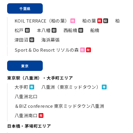
千葉県
KOIL TERRACE（柏の葉）
柏の葉
柏
他
祝
個
松戸
本八幡
西船橋
船橋
個
個
個
津田沼
海浜幕張
個
Sport & Do Resort リソルの森
他
祝
東京
東京駅（八重洲）・大手町エリア
大手町
八重洲（東京ミッドタウン）
専
専
八重洲北口
＆BIZ conference 東京ミッドタウン八重洲
八重洲南口
祝
日本橋・茅場町エリア