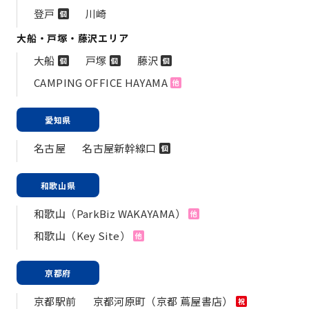
登戸
川崎
個
大船・戸塚・藤沢エリア
大船
戸塚
藤沢
個
個
個
CAMPING OFFICE HAYAMA
他
愛知県
名古屋
名古屋新幹線口
個
和歌山県
和歌山（ParkBiz WAKAYAMA）
他
和歌山（Key Site）
他
京都府
京都駅前
京都河原町（京都 蔦屋書店）
祝