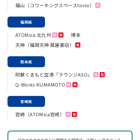
福山（コワーキングスペースtovio）
他
福岡県
ATOMica 北九州
博多
他
祝
天神（福岡天神 蔦屋書店）
祝
熊本県
阿蘇くまもと空港「ラウンジASO」
他
祝
Q-Works KUMAMOTO
他
祝
宮崎県
宮崎（ATOMica宮崎）
他
祝