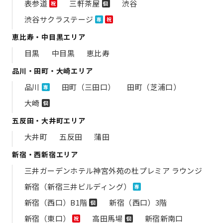
表参道
三軒茶屋
渋谷
祝
個
渋谷サクラステージ
専
祝
恵比寿・中目黒エリア
目黒
中目黒
恵比寿
品川・田町・大崎エリア
品川
田町（三田口）
田町（芝浦口）
専
大崎
個
五反田・大井町エリア
大井町
五反田
蒲田
新宿・西新宿エリア
三井ガーデンホテル神宮外苑の​杜プレミア ラウンジ
新宿（新宿三井ビルディング）
専
新宿（西口）B1階
新宿（西口）3階
個
新宿（東口）
高田馬場
新宿新南口
祝
個