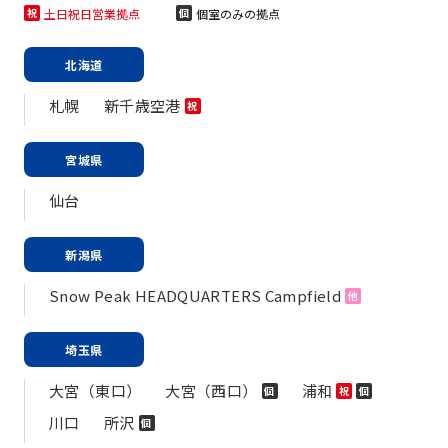
土日祝日営業拠点
個室のみの拠点
祝
個
北海道
札幌
新千歳空港
祝
宮城県
仙台
新潟県
Snow Peak HEADQUARTERS Campfield
他
埼玉県
大宮（東口）
大宮（西口）
浦和
個
祝
個
川口
所沢
個