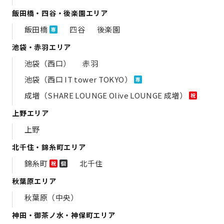
飯田橋・四谷・後楽園エリア
飯田橋
四谷
後楽園
専
池袋・赤羽エリア
池袋（西口）
赤羽
池袋（西口 IT tower TOKYO）
専
成増（SHARE LOUNGE Olive LOUNGE 成増）
祝
上野エリア
上野
北千住・錦糸町エリア
錦糸町
北千住
祝
個
秋葉原エリア
秋葉原（中央）
神田・御茶ノ水・神保町エリア