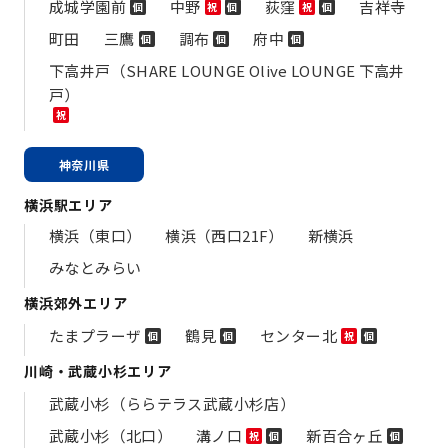
成城学園前
中野
荻窪
吉祥寺
個
祝
個
祝
個
町田
三鷹
調布
府中
個
個
個
下高井戸（SHARE LOUNGE Olive LOUNGE 下高井
戸）
祝
神奈川県
横浜駅エリア
横浜（東口）
横浜（西口21F）
新横浜
みなとみらい
横浜郊外エリア
たまプラーザ
鶴見
センター北
個
個
祝
個
川崎・武蔵小杉エリア
武蔵小杉（ららテラス武蔵小杉店）
武蔵小杉（北口）
溝ノ口
新百合ヶ丘
祝
個
個