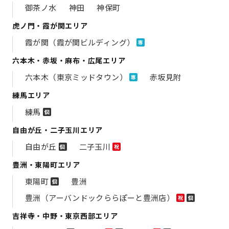
御茶ノ水
神田
神保町
虎ノ門・霞が関エリア
霞が関（霞が関ビルディング）
専
六本木・赤坂・麻布・広尾エリア
六本木（東京ミッドタウン）
赤坂見附
専
練馬エリア
練馬
個
自由が丘・二子玉川エリア
自由が丘
二子玉川
個
祝
豊洲・東陽町エリア
東陽町
豊洲
個
豊洲（アーバンドックららぽーと豊洲店）
祝
個
吉祥寺・中野・東京西部エリア