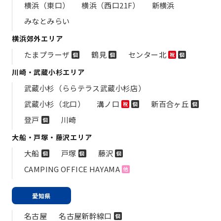
横浜（東口）
横浜（西口21F）
新横浜
みなとみらい
横浜郊外エリア
たまプラーザ
鶴見
センター北
個
個
祝
個
川崎・武蔵小杉エリア
武蔵小杉（ららテラス武蔵小杉店）
武蔵小杉（北口）
溝ノ口
新百合ヶ丘
祝
個
個
登戸
川崎
個
大船・戸塚・藤沢エリア
大船
戸塚
藤沢
個
個
個
CAMPING OFFICE HAYAMA
他
愛知県
名古屋
名古屋新幹線口
個