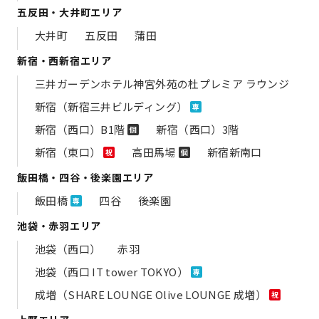
五反田・大井町エリア
大井町
五反田
蒲田
新宿・西新宿エリア
三井ガーデンホテル神宮外苑の​杜プレミア ラウンジ
新宿（新宿三井ビルディング）
専
新宿（西口）B1階
新宿（西口）3階
個
新宿（東口）
高田馬場
新宿新南口
祝
個
飯田橋・四谷・後楽園エリア
飯田橋
四谷
後楽園
専
池袋・赤羽エリア
池袋（西口）
赤羽
池袋（西口 IT tower TOKYO）
専
成増（SHARE LOUNGE Olive LOUNGE 成増）
祝