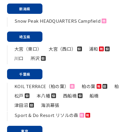
新潟県
Snow Peak HEADQUARTERS Campfield
他
埼玉県
大宮（東口）
大宮（西口）
浦和
個
祝
個
川口
所沢
個
千葉県
KOIL TERRACE（柏の葉）
柏の葉
柏
他
祝
個
松戸
本八幡
西船橋
船橋
個
個
個
津田沼
海浜幕張
個
Sport & Do Resort リソルの森
他
祝
東京