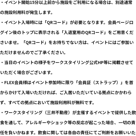
・イベント開始15分以上​前から​施設を​ご利用になる​場合は、​別途通常
の​施設利用料が​発生します。​
・イベント入場時には​「QRコード」が​必要と​なります。​会員ページロ
グイン後の​トップに​表示される​「入退室用の​QRコード」を​ご用意くだ
さいませ。​「QRコード」を​お持ちでない方は、​イベントには​ご参加い
ただけませんので​ご了承ください。​
・​当日の​イベントの​様子を​ワークスタイリング公式HP等に​掲載させて
いただく​場合が​ございます。​
・FLEX会員様は​イベント参加時に​限り​「会員証​（ストラップ）」を​首
から​かけて​入場いただければ、​ご入居いただいている​拠点に​かかわら
ず、​すべての​拠点に​おいて​施設利用料が​無料です。​
・ワークスタイリング​（三井不動産）が​主催する​イベントで​提供した​飲
食を​通して、​アレルギーや​ショック等の​反応が​起こった​場合、​一切の​責
任を​負いかねます。​飲食に​関しては​各自の​責任にて​ご判断を​お願い​いた