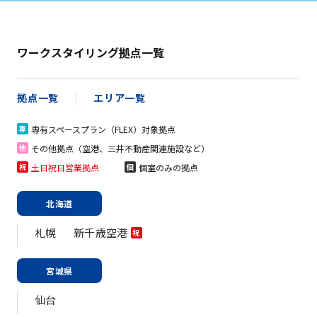
ワークスタイリング拠点一覧
拠点一覧
エリア一覧
専有スペースプラン（FLEX）対象拠点
専
その他拠点（空港、三井不動産関連施設など）
他
土日祝日営業拠点
個室のみの拠点
祝
個
北海道
札幌
新千歳空港
祝
宮城県
仙台