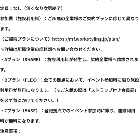
定員：なし​（無くなり次第終了）​
参加費​（施設利用​料）​：ご所属の​企業様の​ご契約プランに​応じて​異なり
ます。​
〈ご契約プランに​ついて​〉
https://mf.workstyling.jp/plan/
※詳細は​所属企業の​総務部​へ​お問い​合わせください。​
・Aプラン​（SHARE）​：施設利用料が​発生し、​契約企業様へ​請求されま
す。​
・Bプラン​（FLEX）​：全ての​拠点に​おいて、​イベント参加時に​限り施設
利用料が​無料に​なります。​（※ご入館の​際は​「ストラップ付き会員証」
を​必ず首に​かけてください。​）
・Cプラン​（BASE）​：登記拠点での​イベント参加時に​限り、​施設利用
料が​無料に​なります。​
注意事項：