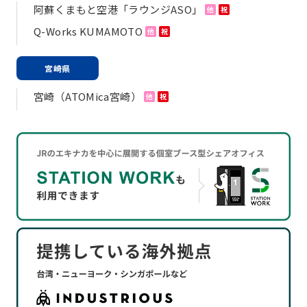
阿蘇くまもと空港「ラウンジASO」
他
祝
Q-Works KUMAMOTO
他
祝
宮崎県
宮崎（ATOMica宮崎）
他
祝