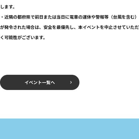
します。​
・近隣の​都府県で​前日または​当日に​電車の​運休や​警報等​（台風を​含む）
が​発令された​場合は、​安全を​最優先し、​本イベントを​中止させていただ
く​可能性が​ございます。​
イベント一覧へ