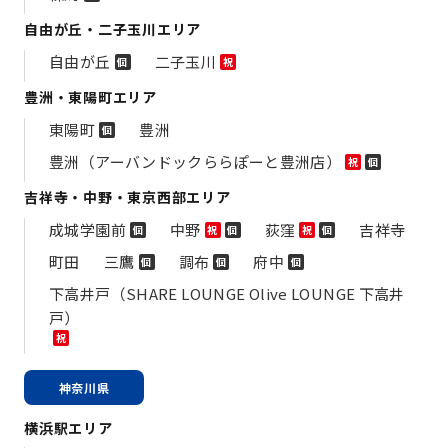
自由が丘・二子玉川エリア
自由が丘
二子玉川
個
祝
豊洲・東陽町エリア
東陽町
豊洲
個
豊洲（アーバンドックららぽーと豊洲店）
祝
個
吉祥寺・中野・東京西部エリア
成城学園前
中野
荻窪
吉祥寺
個
祝
個
祝
個
町田
三鷹
調布
府中
個
個
個
下高井戸（SHARE LOUNGE Olive LOUNGE 下高井
戸）
祝
神奈川県
横浜駅エリア