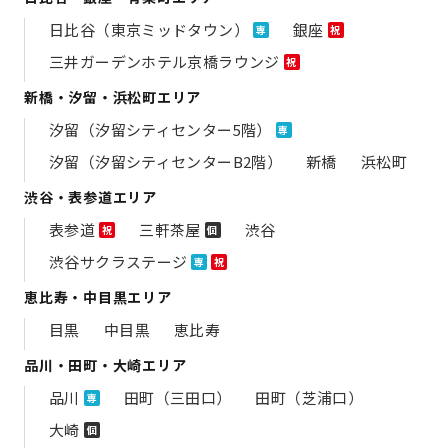
日比谷（東京ミッドタウン）
銀座
専
祝
三井ガーデンホテル京橋ラウンジ
祝
新橋・汐留・浜松町エリア
汐留（汐留シティセンター5階）
専
汐留（汐留シティセンターB2階）
新橋
浜松町
渋谷・表参道エリア
表参道
三軒茶屋
渋谷
祝
個
渋谷サクラステージ
専
祝
恵比寿・中目黒エリア
目黒
中目黒
恵比寿
品川・田町・大崎エリア
品川
田町（三田口）
田町（芝浦口）
専
大崎
個