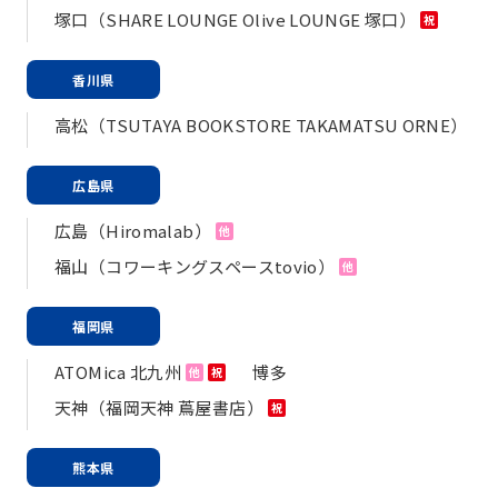
塚口（SHARE LOUNGE Olive LOUNGE 塚口）
祝
香川県
高松（TSUTAYA BOOKSTORE TAKAMATSU ORNE）
広島県
広島（Hiromalab）
他
福山（コワーキングスペースtovio）
他
福岡県
ATOMica 北九州
博多
他
祝
天神（福岡天神 蔦屋書店）
祝
熊本県