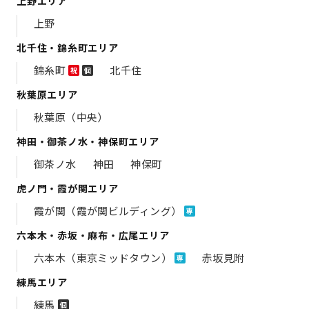
上野エリア
上野
北千住・錦糸町エリア
錦糸町
北千住
祝
個
秋葉原エリア
秋葉原（中央）
神田・御茶ノ水・神保町エリア
御茶ノ水
神田
神保町
虎ノ門・霞が関エリア
霞が関（霞が関ビルディング）
専
六本木・赤坂・麻布・広尾エリア
六本木（東京ミッドタウン）
赤坂見附
専
練馬エリア
練馬
個