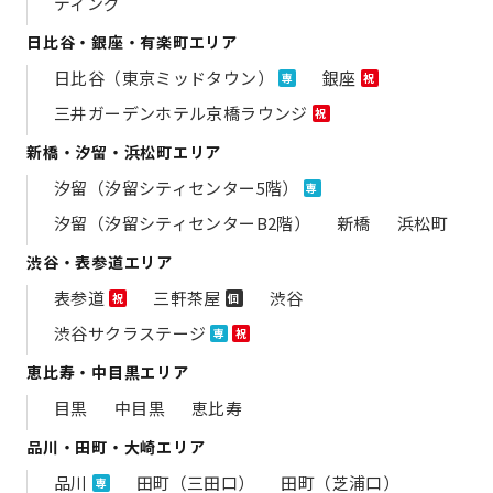
ディング
日比谷・銀座・有楽町エリア
日比谷（東京ミッドタウン）
銀座
専
祝
三井ガーデンホテル京橋ラウンジ
祝
新橋・汐留・浜松町エリア
汐留（汐留シティセンター5階）
専
汐留（汐留シティセンターB2階）
新橋
浜松町
渋谷・表参道エリア
表参道
三軒茶屋
渋谷
祝
個
渋谷サクラステージ
専
祝
恵比寿・中目黒エリア
目黒
中目黒
恵比寿
品川・田町・大崎エリア
品川
田町（三田口）
田町（芝浦口）
専