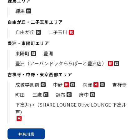
練馬エリア
練馬
個
自由が丘・二子玉川エリア
自由が丘
二子玉川
個
祝
豊洲・東陽町エリア
東陽町
豊洲
個
豊洲（アーバンドックららぽーと豊洲店）
祝
個
吉祥寺・中野・東京西部エリア
成城学園前
中野
荻窪
吉祥寺
個
祝
個
祝
個
町田
三鷹
調布
府中
個
個
個
下高井戸（SHARE LOUNGE Olive LOUNGE 下高井
戸）
祝
神奈川県