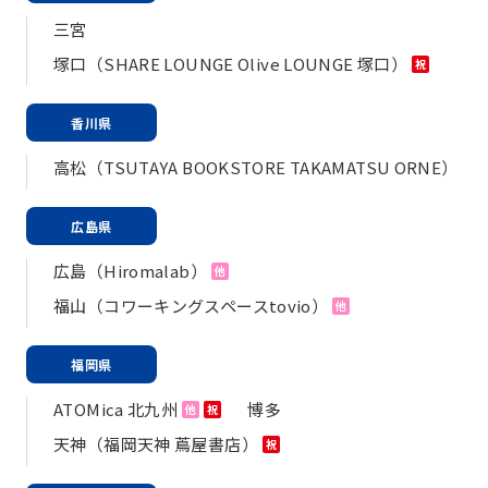
三宮
塚口（SHARE LOUNGE Olive LOUNGE 塚口）
祝
香川県
高松（TSUTAYA BOOKSTORE TAKAMATSU ORNE）
広島県
広島（Hiromalab）
他
福山（コワーキングスペースtovio）
他
福岡県
ATOMica 北九州
博多
他
祝
天神（福岡天神 蔦屋書店）
祝