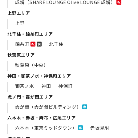
成増（SHARE LOUNGE Olive LOUNGE 成増）
祝
上野エリア
上野
北千住・錦糸町エリア
錦糸町
北千住
祝
個
秋葉原エリア
秋葉原（中央）
神田・御茶ノ水・神保町エリア
御茶ノ水
神田
神保町
虎ノ門・霞が関エリア
霞が関（霞が関ビルディング）
専
六本木・赤坂・麻布・広尾エリア
六本木（東京ミッドタウン）
赤坂見附
専