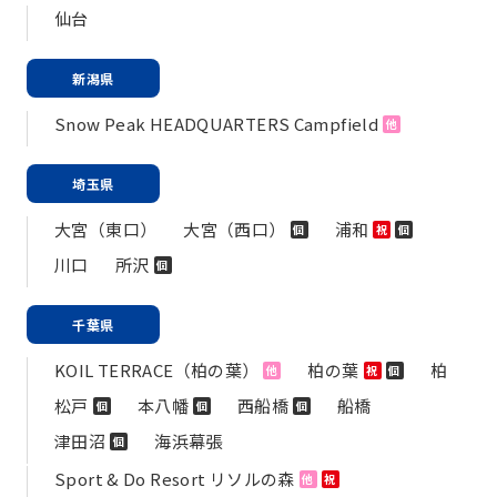
仙台
新潟県
Snow Peak HEADQUARTERS Campfield
他
埼玉県
大宮（東口）
大宮（西口）
浦和
個
祝
個
川口
所沢
個
千葉県
KOIL TERRACE（柏の葉）
柏の葉
柏
他
祝
個
松戸
本八幡
西船橋
船橋
個
個
個
津田沼
海浜幕張
個
Sport & Do Resort リソルの森
他
祝