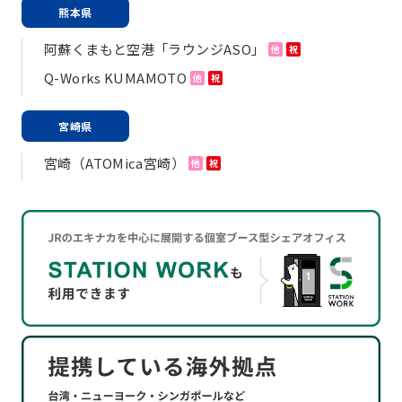
熊本県
阿蘇くまもと空港「ラウンジASO」
他
祝
Q-Works KUMAMOTO
他
祝
宮崎県
宮崎（ATOMica宮崎）
他
祝