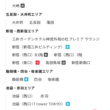
大崎
個
五反田・大井町エリア
大井町
五反田
蒲田
新宿・西新宿エリア
三井ガーデンホテル神宮外苑の​杜プレミア ラウンジ
新宿（新宿三井ビルディング）
専
新宿（西口）B1階
新宿（西口）3階
個
新宿（東口）
高田馬場
新宿新南口
祝
個
飯田橋・四谷・後楽園エリア
飯田橋
四谷
後楽園
専
池袋・赤羽エリア
池袋（西口）
赤羽
池袋（西口 IT tower TOKYO）
専