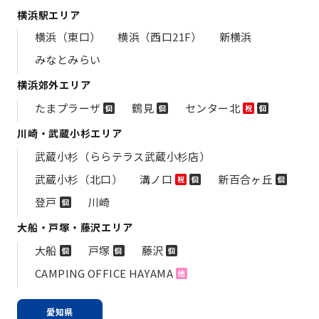
横浜駅エリア
横浜（東口）
横浜（西口21F）
新横浜
みなとみらい
横浜郊外エリア
たまプラーザ
鶴見
センター北
個
個
祝
個
川崎・武蔵小杉エリア
武蔵小杉（ららテラス武蔵小杉店）
武蔵小杉（北口）
溝ノ口
新百合ヶ丘
祝
個
個
登戸
川崎
個
大船・戸塚・藤沢エリア
大船
戸塚
藤沢
個
個
個
CAMPING OFFICE HAYAMA
他
愛知県