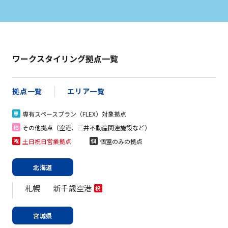
ワークスタイリング拠点一覧
拠点一覧
エリア一覧
専有スペースプラン（FLEX）対象拠点
専
その他拠点（空港、三井不動産関連施設など）
他
土日祝日営業拠点
個室のみの拠点
祝
個
北海道
札幌
新千歳空港
祝
宮城県