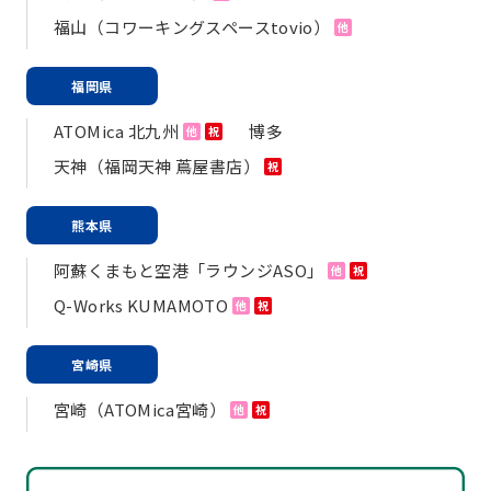
福山（コワーキングスペースtovio）
他
福岡県
ATOMica 北九州
博多
他
祝
天神（福岡天神 蔦屋書店）
祝
熊本県
阿蘇くまもと空港「ラウンジASO」
他
祝
Q-Works KUMAMOTO
他
祝
宮崎県
宮崎（ATOMica宮崎）
他
祝