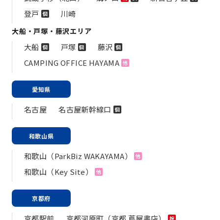
登戸
川崎
個
大船・戸塚・藤沢エリア
大船
戸塚
藤沢
個
個
個
CAMPING OFFICE HAYAMA
他
愛知県
名古屋
名古屋新幹線口
個
和歌山県
和歌山（ParkBiz WAKAYAMA）
他
和歌山（Key Site）
他
京都府
京都駅前
京都河原町（京都 蔦屋書店）
祝