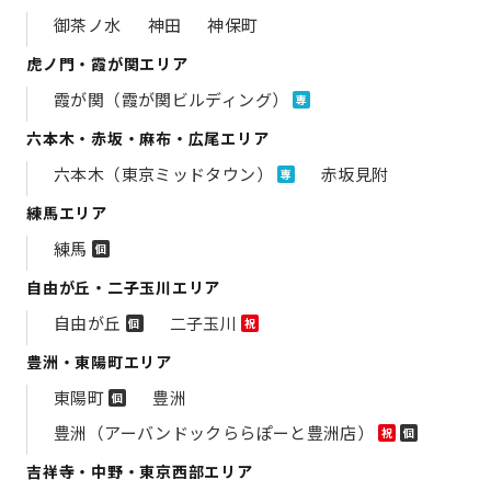
御茶ノ水
神田
神保町
虎ノ門・霞が関エリア
霞が関（霞が関ビルディング）
専
六本木・赤坂・麻布・広尾エリア
六本木（東京ミッドタウン）
赤坂見附
専
練馬エリア
練馬
個
自由が丘・二子玉川エリア
自由が丘
二子玉川
個
祝
豊洲・東陽町エリア
東陽町
豊洲
個
豊洲（アーバンドックららぽーと豊洲店）
祝
個
吉祥寺・中野・東京西部エリア