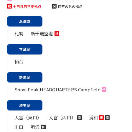
土日祝日営業拠点
個室のみの拠点
祝
個
北海道
札幌
新千歳空港
祝
宮城県
仙台
新潟県
Snow Peak HEADQUARTERS Campfield
他
埼玉県
大宮（東口）
大宮（西口）
浦和
個
祝
個
川口
所沢
個