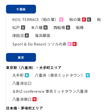
千葉県
KOIL TERRACE（柏の葉）
柏の葉
柏
他
祝
個
松戸
本八幡
西船橋
船橋
個
個
個
津田沼
海浜幕張
個
Sport & Do Resort リソルの森
他
祝
東京
東京駅（八重洲）・大手町エリア
大手町
八重洲（東京ミッドタウン）
専
専
八重洲北口
＆BIZ conference 東京ミッドタウン八重洲
八重洲南口
祝
日本橋・茅場町エリア