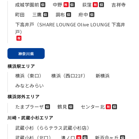
成城学園前
中野
荻窪
吉祥寺
個
祝
個
祝
個
町田
三鷹
調布
府中
個
個
個
下高井戸（SHARE LOUNGE Olive LOUNGE 下高井
戸）
祝
神奈川県
横浜駅エリア
横浜（東口）
横浜（西口21F）
新横浜
みなとみらい
横浜郊外エリア
たまプラーザ
鶴見
センター北
個
個
祝
個
川崎・武蔵小杉エリア
武蔵小杉（ららテラス武蔵小杉店）
武蔵小杉（北口）
溝ノ口
新百合ヶ丘
祝
個
個