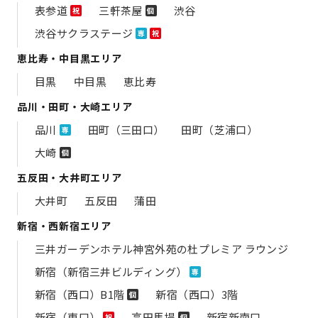
表参道
三軒茶屋
渋谷
祝
個
渋谷サクラステージ
専
祝
恵比寿・中目黒エリア
目黒
中目黒
恵比寿
品川・田町・大崎エリア
品川
田町（三田口）
田町（芝浦口）
専
大崎
個
五反田・大井町エリア
大井町
五反田
蒲田
新宿・西新宿エリア
三井ガーデンホテル神宮外苑の​杜プレミア ラウンジ
新宿（新宿三井ビルディング）
専
新宿（西口）B1階
新宿（西口）3階
個
新宿（東口）
高田馬場
新宿新南口
祝
個