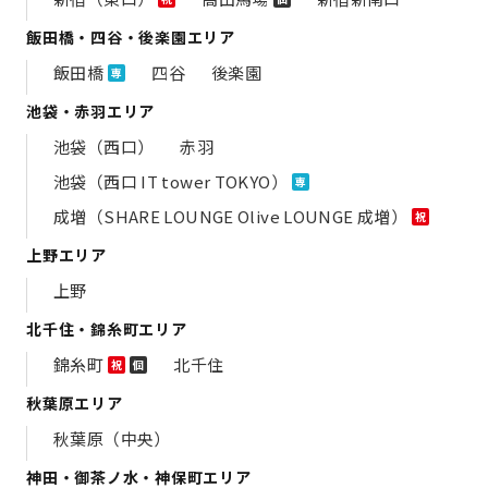
飯田橋・四谷・後楽園エリア
飯田橋
四谷
後楽園
専
池袋・赤羽エリア
池袋（西口）
赤羽
池袋（西口 IT tower TOKYO）
専
成増（SHARE LOUNGE Olive LOUNGE 成増）
祝
上野エリア
上野
北千住・錦糸町エリア
錦糸町
北千住
祝
個
秋葉原エリア
秋葉原（中央）
神田・御茶ノ水・神保町エリア