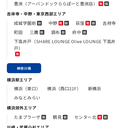
豊洲（アーバンドックららぽーと豊洲店）
祝
個
吉祥寺・中野・東京西部エリア
成城学園前
中野
荻窪
吉祥寺
個
祝
個
祝
個
町田
三鷹
調布
府中
個
個
個
下高井戸（SHARE LOUNGE Olive LOUNGE 下高井
戸）
祝
神奈川県
横浜駅エリア
横浜（東口）
横浜（西口21F）
新横浜
みなとみらい
横浜郊外エリア
たまプラーザ
鶴見
センター北
個
個
祝
個
川崎・武蔵小杉エリア