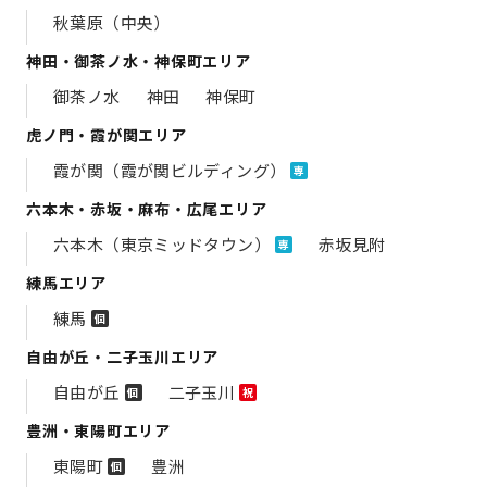
秋葉原（中央）
神田・御茶ノ水・神保町エリア
御茶ノ水
神田
神保町
虎ノ門・霞が関エリア
霞が関（霞が関ビルディング）
専
六本木・赤坂・麻布・広尾エリア
六本木（東京ミッドタウン）
赤坂見附
専
練馬エリア
練馬
個
自由が丘・二子玉川エリア
自由が丘
二子玉川
個
祝
豊洲・東陽町エリア
東陽町
豊洲
個