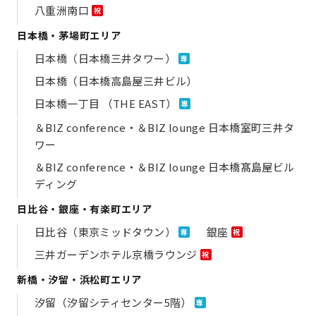
八重洲南口
祝
日本橋・茅場町エリア
日本橋（日本橋三井タワー）
専
日本橋（日本橋高島屋三井ビル）
日本橋一丁目 （THE EAST）
専
＆BIZ conference・＆BIZ lounge 日本橋室町三井タ
ワー
＆BIZ conference・＆BIZ lounge 日本橋髙島屋ビル
ディング
日比谷・銀座・有楽町エリア
日比谷（東京ミッドタウン）
銀座
専
祝
三井ガーデンホテル京橋ラウンジ
祝
新橋・汐留・浜松町エリア
汐留（汐留シティセンター5階）
専