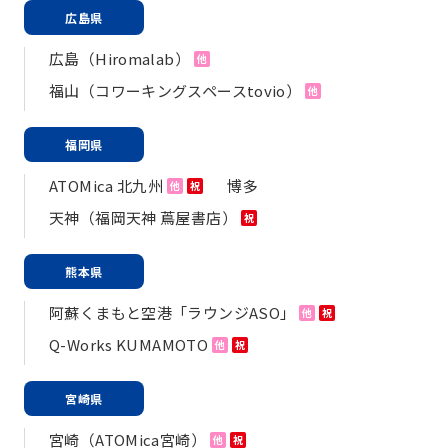
広島県
広島（Hiromalab）
他
福山（コワーキングスペースtovio）
他
福岡県
ATOMica 北九州
博多
他
祝
天神（福岡天神 蔦屋書店）
祝
熊本県
阿蘇くまもと空港「ラウンジASO」
他
祝
Q-Works KUMAMOTO
他
祝
宮崎県
宮崎（ATOMica宮崎）
他
祝