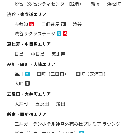
汐留（汐留シティセンターB2階）
新橋
浜松町
渋谷・表参道エリア
表参道
三軒茶屋
渋谷
祝
個
渋谷サクラステージ
専
祝
恵比寿・中目黒エリア
目黒
中目黒
恵比寿
品川・田町・大崎エリア
品川
田町（三田口）
田町（芝浦口）
専
大崎
個
五反田・大井町エリア
大井町
五反田
蒲田
新宿・西新宿エリア
三井ガーデンホテル神宮外苑の​杜プレミア ラウンジ