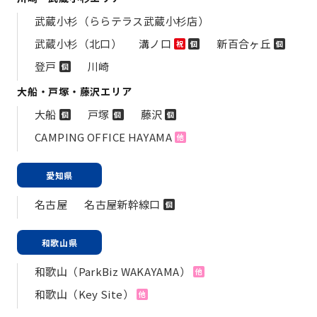
武蔵小杉（ららテラス武蔵小杉店）
武蔵小杉（北口）
溝ノ口
新百合ヶ丘
祝
個
個
登戸
川崎
個
大船・戸塚・藤沢エリア
大船
戸塚
藤沢
個
個
個
CAMPING OFFICE HAYAMA
他
愛知県
名古屋
名古屋新幹線口
個
和歌山県
和歌山（ParkBiz WAKAYAMA）
他
和歌山（Key Site）
他