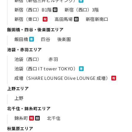
新宿（新宿三井ビルディング）
専
新宿（西口）B1階
新宿（西口）3階
個
新宿（東口）
高田馬場
新宿新南口
祝
個
飯田橋・四谷・後楽園エリア
飯田橋
四谷
後楽園
専
池袋・赤羽エリア
池袋（西口）
赤羽
池袋（西口 IT tower TOKYO）
専
成増（SHARE LOUNGE Olive LOUNGE 成増）
祝
上野エリア
上野
北千住・錦糸町エリア
錦糸町
北千住
祝
個
秋葉原エリア