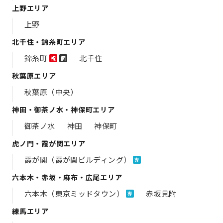
上野エリア
上野
北千住・錦糸町エリア
錦糸町
北千住
祝
個
秋葉原エリア
秋葉原（中央）
神田・御茶ノ水・神保町エリア
御茶ノ水
神田
神保町
虎ノ門・霞が関エリア
霞が関（霞が関ビルディング）
専
六本木・赤坂・麻布・広尾エリア
六本木（東京ミッドタウン）
赤坂見附
専
練馬エリア