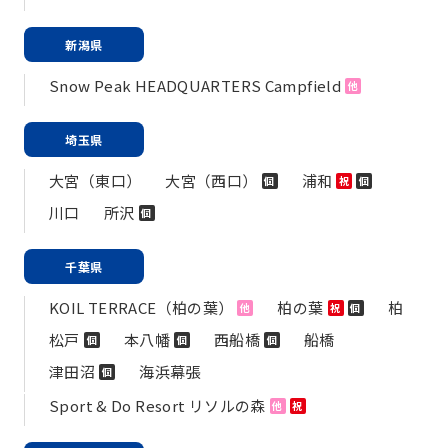
新潟県
Snow Peak HEADQUARTERS Campfield
他
埼玉県
大宮（東口）
大宮（西口）
浦和
個
祝
個
川口
所沢
個
千葉県
KOIL TERRACE（柏の葉）
柏の葉
柏
他
祝
個
松戸
本八幡
西船橋
船橋
個
個
個
津田沼
海浜幕張
個
Sport & Do Resort リソルの森
他
祝