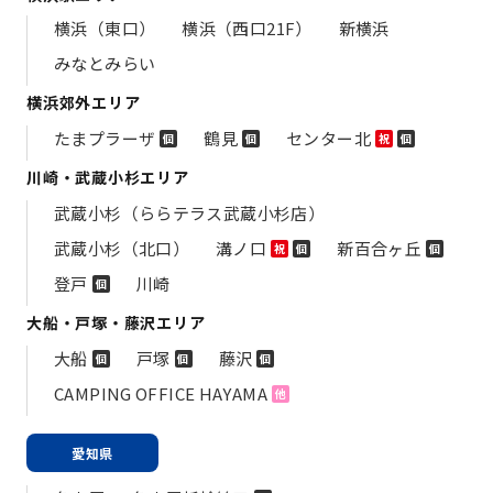
横浜（東口）
横浜（西口21F）
新横浜
みなとみらい
横浜郊外エリア
たまプラーザ
鶴見
センター北
個
個
祝
個
川崎・武蔵小杉エリア
武蔵小杉（ららテラス武蔵小杉店）
武蔵小杉（北口）
溝ノ口
新百合ヶ丘
祝
個
個
登戸
川崎
個
大船・戸塚・藤沢エリア
大船
戸塚
藤沢
個
個
個
CAMPING OFFICE HAYAMA
他
愛知県