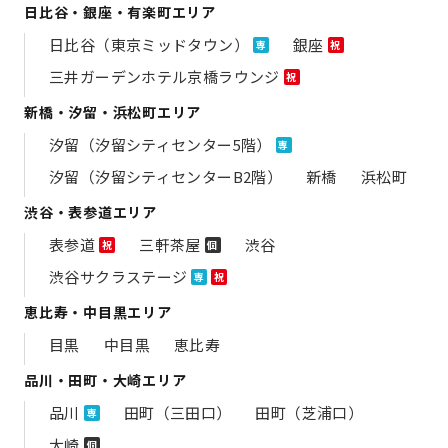
日比谷・銀座・有楽町エリア
日比谷（東京ミッドタウン）
銀座
専
祝
三井ガーデンホテル京橋ラウンジ
祝
新橋・汐留・浜松町エリア
汐留（汐留シティセンター5階）
専
汐留（汐留シティセンターB2階）
新橋
浜松町
渋谷・表参道エリア
表参道
三軒茶屋
渋谷
祝
個
渋谷サクラステージ
専
祝
恵比寿・中目黒エリア
目黒
中目黒
恵比寿
品川・田町・大崎エリア
品川
田町（三田口）
田町（芝浦口）
専
大崎
個