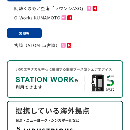
阿蘇くまもと空港「ラウンジASO」
他
祝
Q-Works KUMAMOTO
他
祝
宮崎県
宮崎（ATOMica宮崎）
他
祝