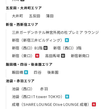
五反田・大井町エリア
大井町
五反田
蒲田
新宿・西新宿エリア
三井ガーデンホテル神宮外苑の​杜プレミア ラウンジ
新宿（新宿三井ビルディング）
専
新宿（西口）B1階
新宿（西口）3階
個
新宿（東口）
高田馬場
新宿新南口
祝
個
飯田橋・四谷・後楽園エリア
飯田橋
四谷
後楽園
専
池袋・赤羽エリア
池袋（西口）
赤羽
池袋（西口 IT tower TOKYO）
専
成増（SHARE LOUNGE Olive LOUNGE 成増）
祝