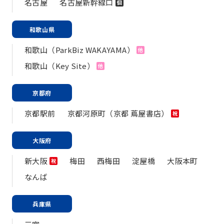
名古屋
名古屋新幹線口
個
和歌山県
和歌山（ParkBiz WAKAYAMA）
他
和歌山（Key Site）
他
京都府
京都駅前
京都河原町（京都 蔦屋書店）
祝
大阪府
新大阪
梅田
西梅田
淀屋橋
大阪本町
祝
なんば
兵庫県