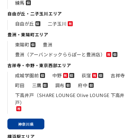
練馬
個
自由が丘・二子玉川エリア
自由が丘
二子玉川
個
祝
豊洲・東陽町エリア
東陽町
豊洲
個
豊洲（アーバンドックららぽーと豊洲店）
祝
個
吉祥寺・中野・東京西部エリア
成城学園前
中野
荻窪
吉祥寺
個
祝
個
祝
個
町田
三鷹
調布
府中
個
個
個
下高井戸（SHARE LOUNGE Olive LOUNGE 下高井
戸）
祝
神奈川県
横浜駅エリア