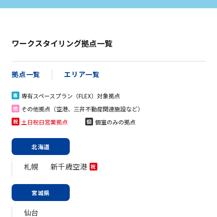
ワークスタイリング拠点一覧
拠点一覧
エリア一覧
専有スペースプラン（FLEX）対象拠点
専
その他拠点（空港、三井不動産関連施設など）
他
土日祝日営業拠点
個室のみの拠点
祝
個
北海道
札幌
新千歳空港
祝
宮城県
仙台