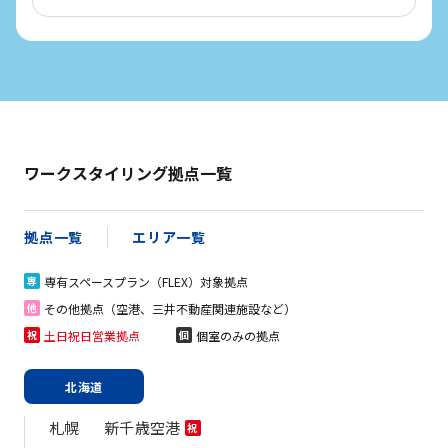
ワークスタイリング拠点一覧
拠点一覧
エリア一覧
専有スペースプラン（FLEX）対象拠点
専
その他拠点（空港、三井不動産関連施設など）
他
土日祝日営業拠点
個室のみの拠点
祝
個
北海道
札幌
新千歳空港
祝