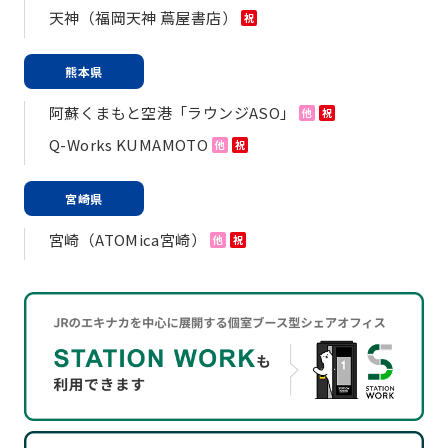
天神（福岡天神 蔦屋書店）
祝
熊本県
阿蘇くまもと空港「ラウンジASO」
他
祝
Q-Works KUMAMOTO
他
祝
宮崎県
宮崎（ATOMica宮崎）
他
祝