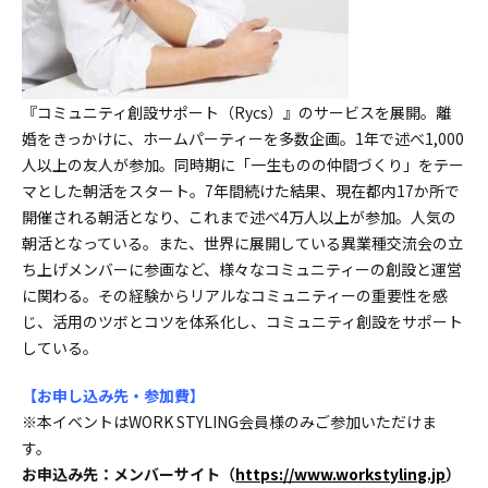
『コミュニティ創設サポート（Rycs）』のサービスを展開。離
婚をきっかけに、ホームパーティーを多数企画。1年で述べ1,000
人以上の友人が参加。同時期に「一生ものの仲間づくり」をテー
マとした朝活をスタート。7年間続けた結果、現在都内17か所で
開催される朝活となり、これまで述べ4万人以上が参加。人気の
朝活となっている。また、世界に展開している異業種交流会の立
ち上げメンバーに参画など、様々なコミュニティーの創設と運営
に関わる。その経験からリアルなコミュニティーの重要性を感
じ、活用のツボとコツを体系化し、コミュニティ創設をサポート
している。
【お申し込み先・参加費】
※本イベントはWORK STYLING会員様のみご参加いただけま
す。
お申込み先：メンバーサイト（
https://www.workstyling.jp
）