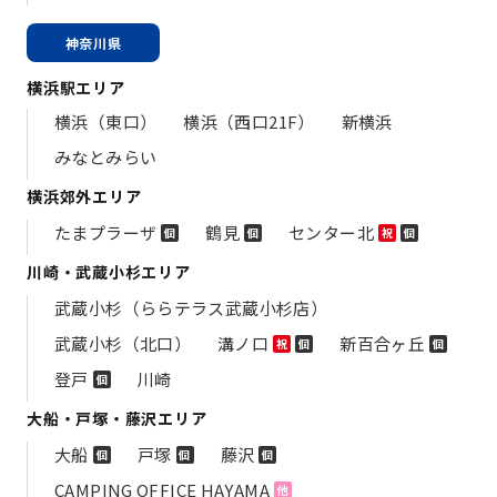
神奈川県
横浜駅エリア
横浜（東口）
横浜（西口21F）
新横浜
みなとみらい
横浜郊外エリア
たまプラーザ
鶴見
センター北
個
個
祝
個
川崎・武蔵小杉エリア
武蔵小杉（ららテラス武蔵小杉店）
武蔵小杉（北口）
溝ノ口
新百合ヶ丘
祝
個
個
登戸
川崎
個
大船・戸塚・藤沢エリア
大船
戸塚
藤沢
個
個
個
CAMPING OFFICE HAYAMA
他