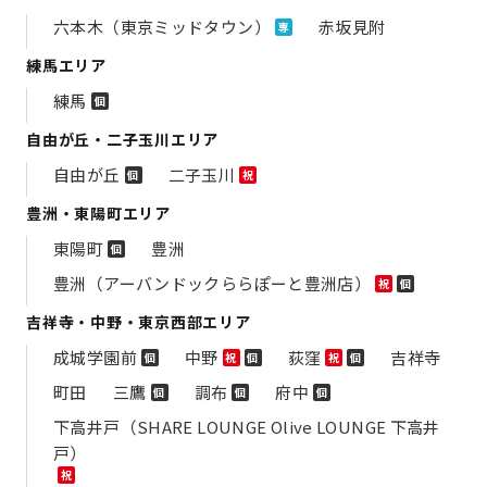
六本木（東京ミッドタウン）
赤坂見附
専
練馬エリア
練馬
個
自由が丘・二子玉川エリア
自由が丘
二子玉川
個
祝
豊洲・東陽町エリア
東陽町
豊洲
個
豊洲（アーバンドックららぽーと豊洲店）
祝
個
吉祥寺・中野・東京西部エリア
成城学園前
中野
荻窪
吉祥寺
個
祝
個
祝
個
町田
三鷹
調布
府中
個
個
個
下高井戸（SHARE LOUNGE Olive LOUNGE 下高井
戸）
祝