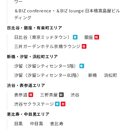
ワー
＆BIZ conference・＆BIZ lounge 日本橋髙島屋ビル
ディング
日比谷・銀座・有楽町エリア
日比谷（東京ミッドタウン）
銀座
専
祝
三井ガーデンホテル京橋ラウンジ
祝
新橋・汐留・浜松町エリア
汐留（汐留シティセンター5階）
専
汐留（汐留シティセンターB2階）
新橋
浜松町
渋谷・表参道エリア
表参道
三軒茶屋
渋谷
祝
個
渋谷サクラステージ
専
祝
恵比寿・中目黒エリア
目黒
中目黒
恵比寿