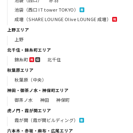
池袋（西口）
赤羽
池袋（西口 IT tower TOKYO）
専
成増（SHARE LOUNGE Olive LOUNGE 成増）
祝
上野エリア
上野
北千住・錦糸町エリア
錦糸町
北千住
祝
個
秋葉原エリア
秋葉原（中央）
神田・御茶ノ水・神保町エリア
御茶ノ水
神田
神保町
虎ノ門・霞が関エリア
霞が関（霞が関ビルディング）
専
六本木・赤坂・麻布・広尾エリア