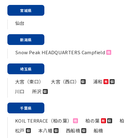
宮城県
仙台
新潟県
Snow Peak HEADQUARTERS Campfield
他
埼玉県
大宮（東口）
大宮（西口）
浦和
個
祝
個
川口
所沢
個
千葉県
KOIL TERRACE（柏の葉）
柏の葉
柏
他
祝
個
松戸
本八幡
西船橋
船橋
個
個
個