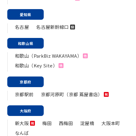
愛知県
名古屋
名古屋新幹線口
個
和歌山県
和歌山（ParkBiz WAKAYAMA）
他
和歌山（Key Site）
他
京都府
京都駅前
京都河原町（京都 蔦屋書店）
祝
大阪府
新大阪
梅田
西梅田
淀屋橋
大阪本町
祝
なんば