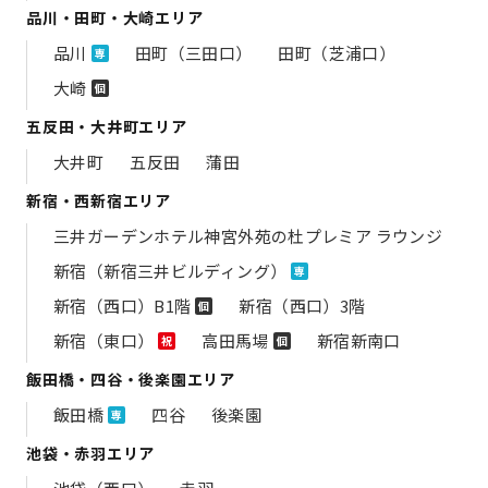
品川・田町・大崎エリア
品川
田町（三田口）
田町（芝浦口）
専
大崎
個
五反田・大井町エリア
大井町
五反田
蒲田
新宿・西新宿エリア
三井ガーデンホテル神宮外苑の​杜プレミア ラウンジ
新宿（新宿三井ビルディング）
専
新宿（西口）B1階
新宿（西口）3階
個
新宿（東口）
高田馬場
新宿新南口
祝
個
飯田橋・四谷・後楽園エリア
飯田橋
四谷
後楽園
専
池袋・赤羽エリア