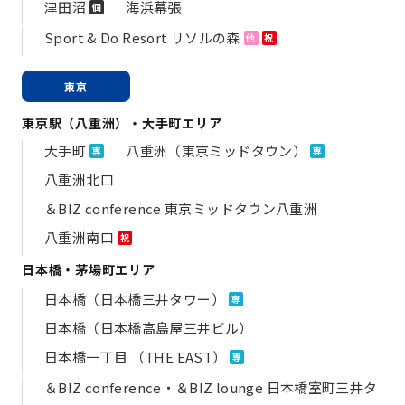
津田沼
海浜幕張
個
Sport & Do Resort リソルの森
他
祝
東京
東京駅（八重洲）・大手町エリア
大手町
八重洲（東京ミッドタウン）
専
専
八重洲北口
＆BIZ conference 東京ミッドタウン八重洲
八重洲南口
祝
日本橋・茅場町エリア
日本橋（日本橋三井タワー）
専
日本橋（日本橋高島屋三井ビル）
日本橋一丁目 （THE EAST）
専
＆BIZ conference・＆BIZ lounge 日本橋室町三井タ