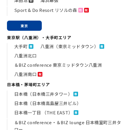
津田沼
海浜幕張
個
Sport & Do Resort リソルの森
他
祝
東京
東京駅（八重洲）・大手町エリア
大手町
八重洲（東京ミッドタウン）
専
専
八重洲北口
＆BIZ conference 東京ミッドタウン八重洲
八重洲南口
祝
日本橋・茅場町エリア
日本橋（日本橋三井タワー）
専
日本橋（日本橋高島屋三井ビル）
日本橋一丁目 （THE EAST）
専
＆BIZ conference・＆BIZ lounge 日本橋室町三井タ
ワー