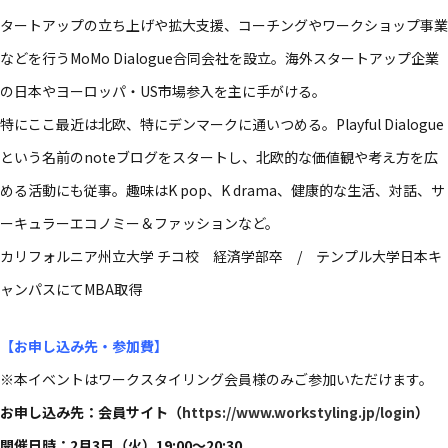
タートアップの立ち上げや拡大支援、コーチングやワークショップ事業
などを行うMoMo Dialogue合同会社を設立。海外スタートアップ企業
の日本やヨーロッパ・US市場参入を主に手がける。
特にここ最近は北欧、特にデンマークに通いつめる。Playful Dialogue
という名前のnoteブログをスタートし、北欧的な価値観や考え方を広
める活動にも従事。趣味はK pop、K drama、健康的な生活、対話、サ
ーキュラーエコノミー＆ファッションなど。
カリフォルニア州立大学 チコ校 経済学部卒 / テンプル大学日本キ
ャンパスにてMBA取得
【お申し込み先・参加費】
※本イベントはワークスタイリング会員様のみご参加いただけます。
お申し込み先：会員サイト（
https://www.workstyling.jp/login
）
開催日時：2月3日（火）19:00～20:30