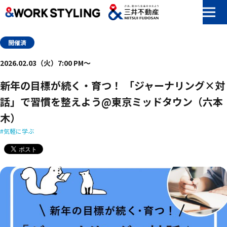
本文へ移動
開催済
2026.02.03（火）7:00 PM〜
新年の​目標が​続く​・育つ！​ ​「ジャーナリング×対
話」で​習慣を​整えよう@東京ミッドタウン​（六本
木）
気軽に学ぶ