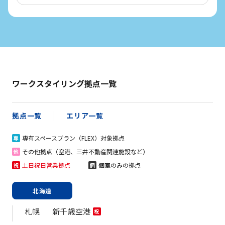
ワークスタイリング拠点一覧
拠点一覧
エリア一覧
専有スペースプラン（FLEX）対象拠点
専
その他拠点（空港、三井不動産関連施設など）
他
土日祝日営業拠点
個室のみの拠点
祝
個
北海道
札幌
新千歳空港
祝