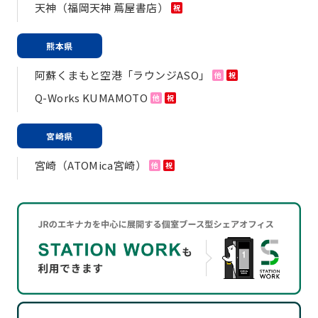
天神（福岡天神 蔦屋書店）
祝
熊本県
阿蘇くまもと空港「ラウンジASO」
他
祝
Q-Works KUMAMOTO
他
祝
宮崎県
宮崎（ATOMica宮崎）
他
祝