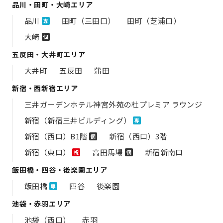
品川・田町・大崎エリア
品川
田町（三田口）
田町（芝浦口）
専
大崎
個
五反田・大井町エリア
大井町
五反田
蒲田
新宿・西新宿エリア
三井ガーデンホテル神宮外苑の​杜プレミア ラウンジ
新宿（新宿三井ビルディング）
専
新宿（西口）B1階
新宿（西口）3階
個
新宿（東口）
高田馬場
新宿新南口
祝
個
飯田橋・四谷・後楽園エリア
飯田橋
四谷
後楽園
専
池袋・赤羽エリア
池袋（西口）
赤羽