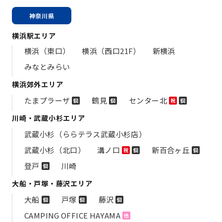
神奈川県
横浜駅エリア
横浜（東口）
横浜（西口21F）
新横浜
みなとみらい
横浜郊外エリア
たまプラーザ
鶴見
センター北
個
個
祝
個
川崎・武蔵小杉エリア
武蔵小杉（ららテラス武蔵小杉店）
武蔵小杉（北口）
溝ノ口
新百合ヶ丘
祝
個
個
登戸
川崎
個
大船・戸塚・藤沢エリア
大船
戸塚
藤沢
個
個
個
CAMPING OFFICE HAYAMA
他