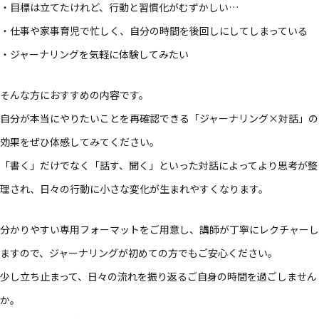
・目標は​立てたけれど、​行動と​習慣化が​むずかしい…
・​仕事や​家事育児で​忙しく、​自分の​時間を​後回しに​してしまっている​
・ジャーナリングを​気軽に​体験してみたい​
​そんな​方に​おすすめの​内容です。​
自分が​本当に​やりたい​ことを​再確認できる​「ジャーナリング×対話」の​
効果を​ぜひ体感してみてください。​
「書く」だけでなく​「話す、​聞く」と​いった​対話に​よってより​思考が​整
理され、​日々の​行動に​小さな​変化が​生まれやすくなります。​
分かりやすい​専用フォーマットを​ご用意し、​講師が​丁寧に​レクチャーし
ますので、​ジャーナリングが​初めての方でも​ご安心ください。​
少し​立ち止まって、​日々の​流れを​振り返る​ご自身の​時間を​過ごしません
か。​