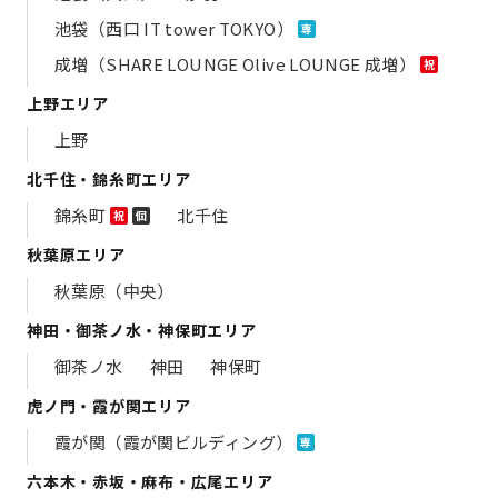
池袋（西口 IT tower TOKYO）
専
成増（SHARE LOUNGE Olive LOUNGE 成増）
祝
上野エリア
上野
北千住・錦糸町エリア
錦糸町
北千住
祝
個
秋葉原エリア
秋葉原（中央）
神田・御茶ノ水・神保町エリア
御茶ノ水
神田
神保町
虎ノ門・霞が関エリア
霞が関（霞が関ビルディング）
専
六本木・赤坂・麻布・広尾エリア