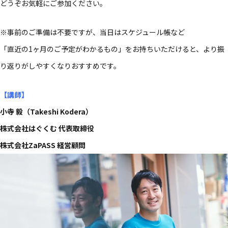
どう​ぞお気軽に​ご参加ください。​
※事前の​ご準備は​不要ですが、​当日は​スケジュール帳など​
「直近の​1ヶ月の​ご予定が​わかる​もの」を​お持ちいただけると、​より​振
り返りが​しやすくなりおすすめです。​
【講師
】
小寺 毅（Takeshi Kodera）
株式会社はぐくむ 代表取締役
株式会社ZaPASS 経営顧問