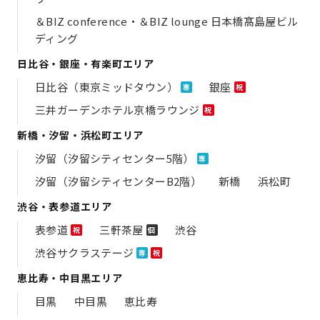
＆BIZ conference・＆BIZ lounge 日本橋髙島屋ビル
ディング
日比谷・銀座・有楽町エリア
日比谷（東京ミッドタウン）
銀座
専
祝
三井ガーデンホテル京橋ラウンジ
祝
新橋・汐留・浜松町エリア
汐留（汐留シティセンター5階）
専
汐留（汐留シティセンターB2階）
新橋
浜松町
渋谷・表参道エリア
表参道
三軒茶屋
渋谷
祝
個
渋谷サクラステージ
専
祝
恵比寿・中目黒エリア
目黒
中目黒
恵比寿