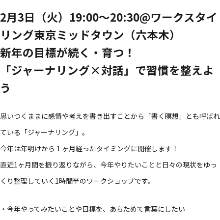
2月3日（火）19:00～20:30@ワークスタイ
リング東京ミッドタウン​（六本木）
新年の​目標が​続く​・育つ！​
​「ジャーナリング×対話」で​習慣を​整えよ
う
思いつくままに​感情や​考えを​書き出す​ことから​「書く​瞑想」とも​呼ばれ
ている​「ジャーナリング」。​
今年は​年明けから​１ヶ月​経った​タイミングに​開催します！​
直近1ヶ月間を​振り返りながら、​今年やりたい​ことと​日々の​現状を​ゆっ
くり整理していく​1時間半の​ワークショップです。​
・​今年やってみたい​ことや​目標を、​あらためて​言葉に​したい