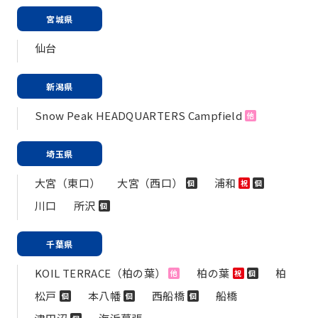
宮城県
仙台
新潟県
Snow Peak HEADQUARTERS Campfield
他
埼玉県
大宮（東口）
大宮（西口）
浦和
個
祝
個
川口
所沢
個
千葉県
KOIL TERRACE（柏の葉）
柏の葉
柏
他
祝
個
松戸
本八幡
西船橋
船橋
個
個
個