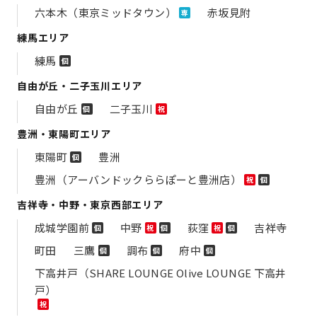
六本木（東京ミッドタウン）
赤坂見附
専
練馬エリア
練馬
個
自由が丘・二子玉川エリア
自由が丘
二子玉川
個
祝
豊洲・東陽町エリア
東陽町
豊洲
個
豊洲（アーバンドックららぽーと豊洲店）
祝
個
吉祥寺・中野・東京西部エリア
成城学園前
中野
荻窪
吉祥寺
個
祝
個
祝
個
町田
三鷹
調布
府中
個
個
個
下高井戸（SHARE LOUNGE Olive LOUNGE 下高井
戸）
祝