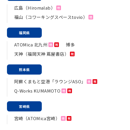
広島（Hiromalab）
他
福山（コワーキングスペースtovio）
他
福岡県
ATOMica 北九州
博多
他
祝
天神（福岡天神 蔦屋書店）
祝
熊本県
阿蘇くまもと空港「ラウンジASO」
他
祝
Q-Works KUMAMOTO
他
祝
宮崎県
宮崎（ATOMica宮崎）
他
祝