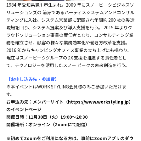
1984 年愛知県豊川市生まれ。2009 年にスノーピークビジネスソ
リューションズの 前身であるハーティスシステムアンドコンサル
ティングに入社。システム営業部に配属され年間約 200 社の製造
現場を回り、システム提案及び導入支援を行う。 2015 年よりク
ラウドソリューション事業の責任者となり、コンサルティング業
務を確立させ、顧客の様々な業務効率化や働き方改革を支援。
2016 年からキャンピングオフィス事業の立ち上げにも携わり、
現在はスノーピークグループのDX 支援を推進する責任者とし
て、テクノロジーを活用したスノー ピークの未来創造を行う。
【お申し込み先・参加費】
※本イベントはWORK STYLING会員様のみご参加いただけま
す。
お申込み先：メンバーサイト（
https://www.workstyling.jp
）
のイベントページ
開催日時：11月30日（火）19:00〜20:30
開催場所：オンライン（Zoomにて配信）
※初めてZoomをご利用になる方は、事前にZoomアプリのダウ