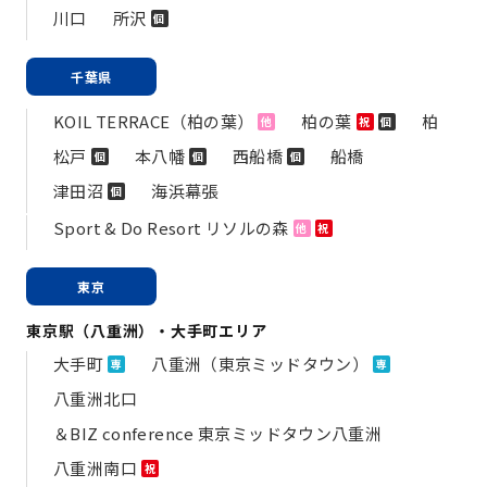
川口
所沢
個
千葉県
KOIL TERRACE（柏の葉）
柏の葉
柏
他
祝
個
松戸
本八幡
西船橋
船橋
個
個
個
津田沼
海浜幕張
個
Sport & Do Resort リソルの森
他
祝
東京
東京駅（八重洲）・大手町エリア
大手町
八重洲（東京ミッドタウン）
専
専
八重洲北口
＆BIZ conference 東京ミッドタウン八重洲
八重洲南口
祝