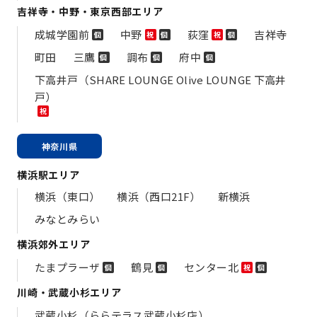
吉祥寺・中野・東京西部エリア
成城学園前
中野
荻窪
吉祥寺
個
祝
個
祝
個
町田
三鷹
調布
府中
個
個
個
下高井戸（SHARE LOUNGE Olive LOUNGE 下高井
戸）
祝
神奈川県
横浜駅エリア
横浜（東口）
横浜（西口21F）
新横浜
みなとみらい
横浜郊外エリア
たまプラーザ
鶴見
センター北
個
個
祝
個
川崎・武蔵小杉エリア
武蔵小杉（ららテラス武蔵小杉店）