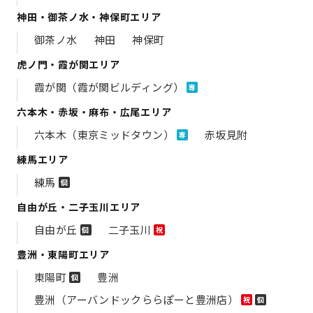
神田・御茶ノ水・神保町エリア
御茶ノ水
神田
神保町
虎ノ門・霞が関エリア
霞が関（霞が関ビルディング）
専
六本木・赤坂・麻布・広尾エリア
六本木（東京ミッドタウン）
赤坂見附
専
練馬エリア
練馬
個
自由が丘・二子玉川エリア
自由が丘
二子玉川
個
祝
豊洲・東陽町エリア
東陽町
豊洲
個
豊洲（アーバンドックららぽーと豊洲店）
祝
個