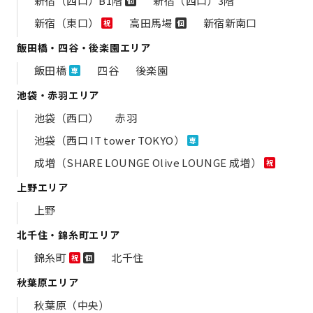
新宿（西口）B1階
新宿（西口）3階
個
新宿（東口）
高田馬場
新宿新南口
祝
個
飯田橋・四谷・後楽園エリア
飯田橋
四谷
後楽園
専
池袋・赤羽エリア
池袋（西口）
赤羽
池袋（西口 IT tower TOKYO）
専
成増（SHARE LOUNGE Olive LOUNGE 成増）
祝
上野エリア
上野
北千住・錦糸町エリア
錦糸町
北千住
祝
個
秋葉原エリア
秋葉原（中央）