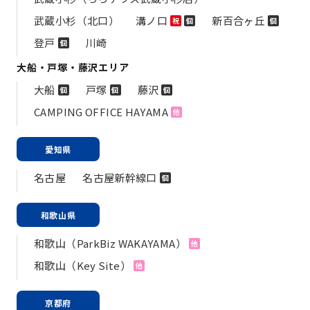
武蔵小杉（北口）
溝ノ口
新百合ヶ丘
祝
個
個
登戸
川崎
個
大船・戸塚・藤沢エリア
大船
戸塚
藤沢
個
個
個
CAMPING OFFICE HAYAMA
他
愛知県
名古屋
名古屋新幹線口
個
和歌山県
和歌山（ParkBiz WAKAYAMA）
他
和歌山（Key Site）
他
京都府