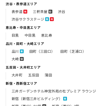
渋谷・表参道エリア
表参道
三軒茶屋
渋谷
祝
個
渋谷サクラステージ
専
祝
恵比寿・中目黒エリア
目黒
中目黒
恵比寿
品川・田町・大崎エリア
品川
田町（三田口）
田町（芝浦口）
専
大崎
個
五反田・大井町エリア
大井町
五反田
蒲田
新宿・西新宿エリア
三井ガーデンホテル神宮外苑の​杜プレミア ラウンジ
新宿（新宿三井ビルディング）
専