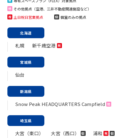
専有スペースプラン（FLEX）対象拠点
専
その他拠点（空港、三井不動産関連施設など）
他
土日祝日営業拠点
個室のみの拠点
祝
個
北海道
札幌
新千歳空港
祝
宮城県
仙台
新潟県
Snow Peak HEADQUARTERS Campfield
他
埼玉県
大宮（東口）
大宮（西口）
浦和
個
祝
個