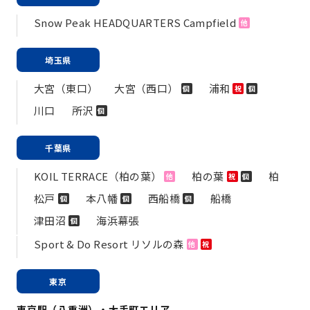
Snow Peak HEADQUARTERS Campfield
他
埼玉県
大宮（東口）
大宮（西口）
浦和
個
祝
個
川口
所沢
個
千葉県
KOIL TERRACE（柏の葉）
柏の葉
柏
他
祝
個
松戸
本八幡
西船橋
船橋
個
個
個
津田沼
海浜幕張
個
Sport & Do Resort リソルの森
他
祝
東京
東京駅（八重洲）・大手町エリア