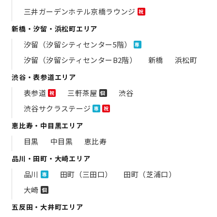
三井ガーデンホテル京橋ラウンジ
祝
新橋・汐留・浜松町エリア
汐留（汐留シティセンター5階）
専
汐留（汐留シティセンターB2階）
新橋
浜松町
渋谷・表参道エリア
表参道
三軒茶屋
渋谷
祝
個
渋谷サクラステージ
専
祝
恵比寿・中目黒エリア
目黒
中目黒
恵比寿
品川・田町・大崎エリア
品川
田町（三田口）
田町（芝浦口）
専
大崎
個
五反田・大井町エリア