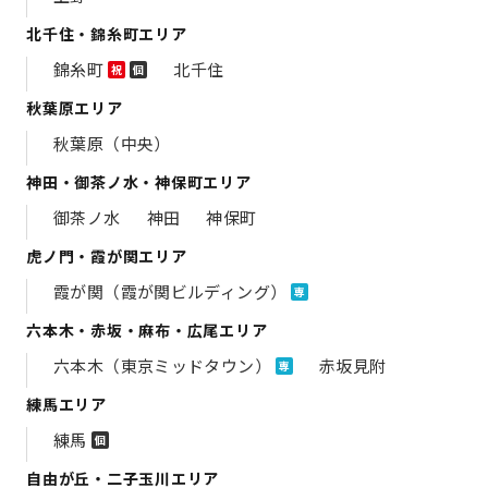
北千住・錦糸町エリア
錦糸町
北千住
祝
個
秋葉原エリア
秋葉原（中央）
神田・御茶ノ水・神保町エリア
御茶ノ水
神田
神保町
虎ノ門・霞が関エリア
霞が関（霞が関ビルディング）
専
六本木・赤坂・麻布・広尾エリア
六本木（東京ミッドタウン）
赤坂見附
専
練馬エリア
練馬
個
自由が丘・二子玉川エリア