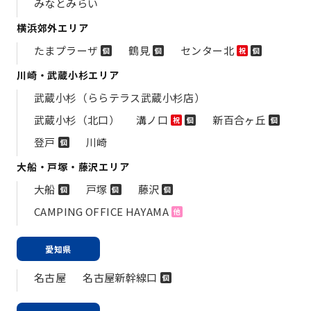
みなとみらい
横浜郊外エリア
たまプラーザ
鶴見
センター北
個
個
祝
個
川崎・武蔵小杉エリア
武蔵小杉（ららテラス武蔵小杉店）
武蔵小杉（北口）
溝ノ口
新百合ヶ丘
祝
個
個
登戸
川崎
個
大船・戸塚・藤沢エリア
大船
戸塚
藤沢
個
個
個
CAMPING OFFICE HAYAMA
他
愛知県
名古屋
名古屋新幹線口
個