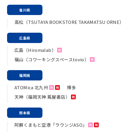
香川県
高松（TSUTAYA BOOKSTORE TAKAMATSU ORNE）
広島県
広島（Hiromalab）
他
福山（コワーキングスペースtovio）
他
福岡県
ATOMica 北九州
博多
他
祝
天神（福岡天神 蔦屋書店）
祝
熊本県
阿蘇くまもと空港「ラウンジASO」
他
祝