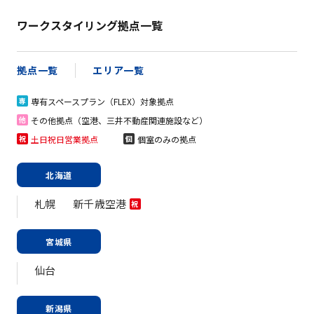
ワークスタイリング拠点一覧
拠点一覧
エリア一覧
専有スペースプラン（FLEX）対象拠点
専
その他拠点（空港、三井不動産関連施設など）
他
土日祝日営業拠点
個室のみの拠点
祝
個
北海道
札幌
新千歳空港
祝
宮城県
仙台
新潟県