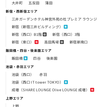
大井町
五反田
蒲田
新宿・西新宿エリア
三井ガーデンホテル神宮外苑の​杜プレミア ラウンジ
新宿（新宿三井ビルディング）
専
新宿（西口）B1階
新宿（西口）3階
個
新宿（東口）
高田馬場
新宿新南口
祝
個
飯田橋・四谷・後楽園エリア
飯田橋
四谷
後楽園
専
池袋・赤羽エリア
池袋（西口）
赤羽
池袋（西口 IT tower TOKYO）
専
成増（SHARE LOUNGE Olive LOUNGE 成増）
祝
上野エリア
上野