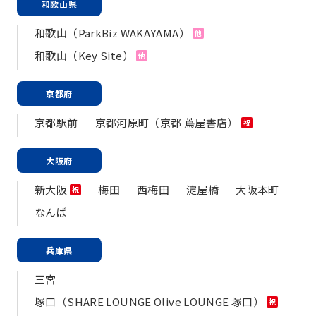
和歌山県
和歌山（ParkBiz WAKAYAMA）
他
和歌山（Key Site）
他
京都府
京都駅前
京都河原町（京都 蔦屋書店）
祝
大阪府
新大阪
梅田
西梅田
淀屋橋
大阪本町
祝
なんば
兵庫県
三宮
塚口（SHARE LOUNGE Olive LOUNGE 塚口）
祝