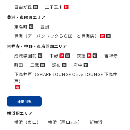
自由が丘
二子玉川
個
祝
豊洲・東陽町エリア
東陽町
豊洲
個
豊洲（アーバンドックららぽーと豊洲店）
祝
個
吉祥寺・中野・東京西部エリア
成城学園前
中野
荻窪
吉祥寺
個
祝
個
祝
個
町田
三鷹
調布
府中
個
個
個
下高井戸（SHARE LOUNGE Olive LOUNGE 下高井
戸）
祝
神奈川県
横浜駅エリア
横浜（東口）
横浜（西口21F）
新横浜