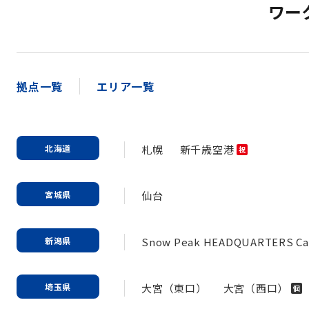
ワー
拠点一覧
エリア一覧
北海道
札幌
新千歳空港
祝
宮城県
仙台
新潟県
Snow Peak HEADQUARTERS Ca
埼玉県
大宮（東口）
大宮（西口）
個