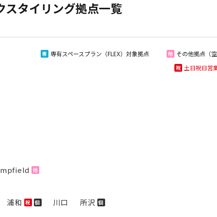
クスタイリング拠点一覧
専有スペースプラン（FLEX）対象拠点
その他拠点（空
専
他
土日祝日営
祝
mpfield
他
浦和
川口
所沢
祝
個
個