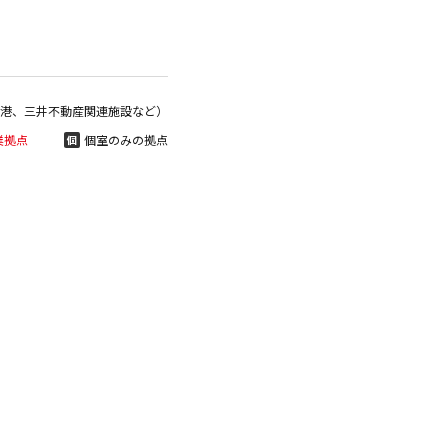
港、三井不動産関連施設など）
業拠点
個室のみの拠点
個