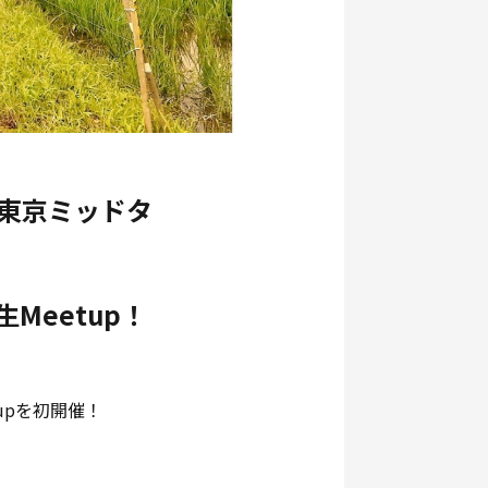
G 東京ミッドタ
Meetup！
upを初開催！
。