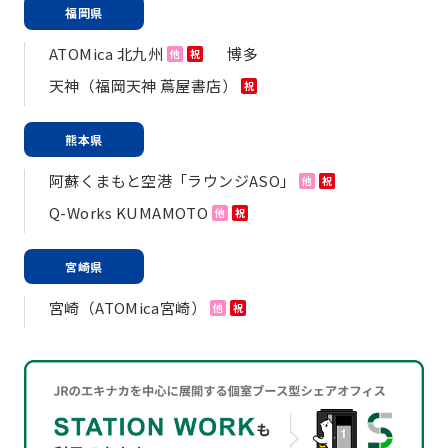
福岡県
ATOMica 北九州
博多
他
祝
天神（福岡天神 蔦屋書店）
祝
熊本県
阿蘇くまもと空港「ラウンジASO」
他
祝
Q-Works KUMAMOTO
他
祝
宮崎県
宮崎（ATOMica宮崎）
他
祝