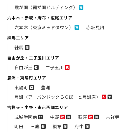
霞が関（霞が関ビルディング）
専
六本木・赤坂・麻布・広尾エリア
六本木（東京ミッドタウン）
赤坂見附
専
練馬エリア
練馬
個
自由が丘・二子玉川エリア
自由が丘
二子玉川
個
祝
豊洲・東陽町エリア
東陽町
豊洲
個
豊洲（アーバンドックららぽーと豊洲店）
祝
個
吉祥寺・中野・東京西部エリア
成城学園前
中野
荻窪
吉祥寺
個
祝
個
祝
個
町田
三鷹
調布
府中
個
個
個