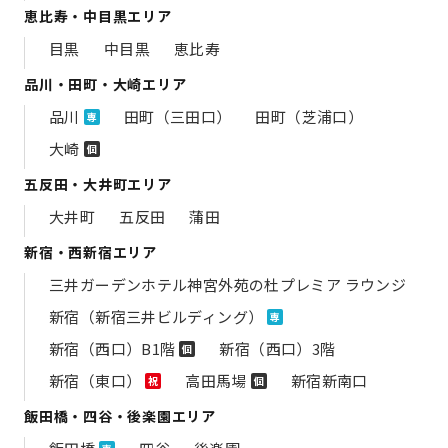
恵比寿・中目黒エリア
目黒
中目黒
恵比寿
品川・田町・大崎エリア
品川
田町（三田口）
田町（芝浦口）
専
大崎
個
五反田・大井町エリア
大井町
五反田
蒲田
新宿・西新宿エリア
三井ガーデンホテル神宮外苑の​杜プレミア ラウンジ
新宿（新宿三井ビルディング）
専
新宿（西口）B1階
新宿（西口）3階
個
新宿（東口）
高田馬場
新宿新南口
祝
個
飯田橋・四谷・後楽園エリア