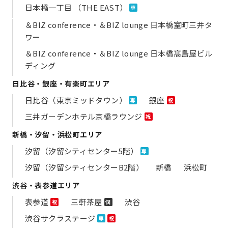
日本橋一丁目 （THE EAST）
専
＆BIZ conference・＆BIZ lounge 日本橋室町三井タ
ワー
＆BIZ conference・＆BIZ lounge 日本橋髙島屋ビル
ディング
日比谷・銀座・有楽町エリア
日比谷（東京ミッドタウン）
銀座
専
祝
三井ガーデンホテル京橋ラウンジ
祝
新橋・汐留・浜松町エリア
汐留（汐留シティセンター5階）
専
汐留（汐留シティセンターB2階）
新橋
浜松町
渋谷・表参道エリア
表参道
三軒茶屋
渋谷
祝
個
渋谷サクラステージ
専
祝