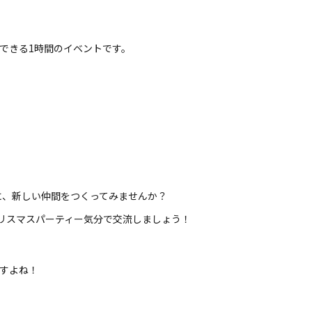
​できる​1時間の​イベントです。​
い
に、​新しい​仲間を​つくってみませんか？​
​クリスマスパーティー気分で​交流しましょう！​
すよね！​