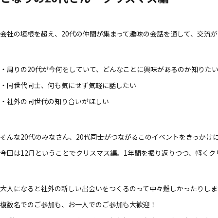
会社の​垣根を​超え、​20代の​仲間が​集まって​趣味の​会話を​通して、​交流が
・​周りの​20代が​今​何を​していて、​どんな​ことに​興味が​あるのか​知りた
・同世代同士、​何も​気に​せず​気軽に​話したい
・社外の​同世代の​知り合いが​ほしい​
​そんな​20代のみなさん、​20代同士が​つながる​この​イベントを​きっかけ
今回は​12月と​いう​ことで​クリスマス編。​1年間を​振り返りつつ、​軽く
大人に​なると​社外の​新しい​出会いを​つくるのって​中々​難しかったりしま
複数名での​ご参加も、​お一人での​ご参加も​大歓迎！​