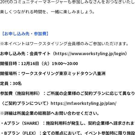
20代の​コミュニティーマネージャーも​参加しみなさんを​おつな​ぎいたし
楽しく​つながれる​時間を、​一緒に​楽しみましょう。​
【お申し込み先・参加費】
※本イベントはワークスタイリング会員様のみご参加いただけます。
お申し込み先：会員サイト（
https://www.workstyling.jp/login
）
開催日時：12月16日（火）19:00〜20:00
開催場所：ワークスタイリング東京ミッドタウン八重洲
定員：30名
参加費（施設利用料）：ご所属の企業様のご契約プランに応じて異なり
〈ご契約プランについて〉
https://mf.workstyling.jp/plan/
※詳細は所属企業の総務部へお問い合わせください。
・Aプラン（SHARE）：施設利用料が発生し、契約企業様へ請求されま
・Bプラン（FLEX）：全ての拠点において、イベント参加時に限り施