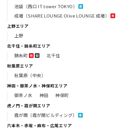
池袋（西口 IT tower TOKYO）
専
成増（SHARE LOUNGE Olive LOUNGE 成増）
祝
上野エリア
上野
北千住・錦糸町エリア
錦糸町
北千住
祝
個
秋葉原エリア
秋葉原（中央）
神田・御茶ノ水・神保町エリア
御茶ノ水
神田
神保町
虎ノ門・霞が関エリア
霞が関（霞が関ビルディング）
専
六本木・赤坂・麻布・広尾エリア