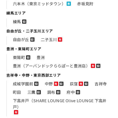
六本木（東京ミッドタウン）
赤坂見附
専
練馬エリア
練馬
個
自由が丘・二子玉川エリア
自由が丘
二子玉川
個
祝
豊洲・東陽町エリア
東陽町
豊洲
個
豊洲（アーバンドックららぽーと豊洲店）
祝
個
吉祥寺・中野・東京西部エリア
成城学園前
中野
荻窪
吉祥寺
個
祝
個
祝
個
町田
三鷹
調布
府中
個
個
個
下高井戸（SHARE LOUNGE Olive LOUNGE 下高井
戸）
祝