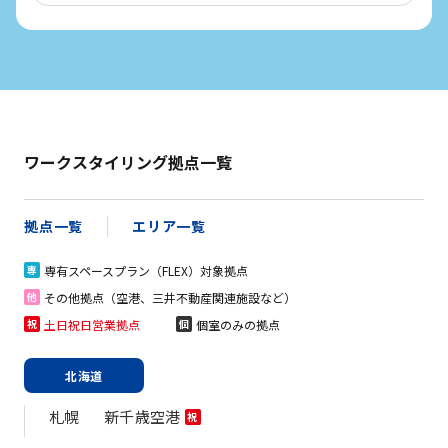
ワークスタイリング拠点一覧
拠点一覧
エリア一覧
専有スペースプラン（FLEX）対象拠点
専
その他拠点（空港、三井不動産関連施設など）
他
土日祝日営業拠点
個室のみの拠点
祝
個
北海道
札幌
新千歳空港
祝