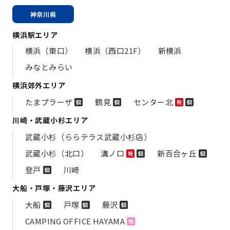
神奈川県
横浜駅エリア
横浜（東口）
横浜（西口21F）
新横浜
みなとみらい
横浜郊外エリア
たまプラーザ
鶴見
センター北
個
個
祝
個
川崎・武蔵小杉エリア
武蔵小杉（ららテラス武蔵小杉店）
武蔵小杉（北口）
溝ノ口
新百合ヶ丘
祝
個
個
登戸
川崎
個
大船・戸塚・藤沢エリア
大船
戸塚
藤沢
個
個
個
CAMPING OFFICE HAYAMA
他