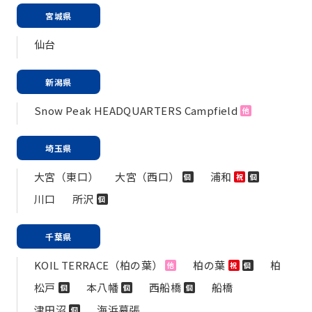
宮城県
仙台
新潟県
Snow Peak HEADQUARTERS Campfield
他
埼玉県
大宮（東口）
大宮（西口）
浦和
個
祝
個
川口
所沢
個
千葉県
KOIL TERRACE（柏の葉）
柏の葉
柏
他
祝
個
松戸
本八幡
西船橋
船橋
個
個
個
津田沼
海浜幕張
個