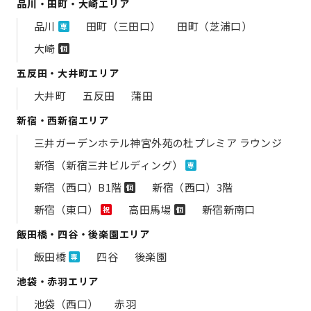
品川・田町・大崎エリア
品川
田町（三田口）
田町（芝浦口）
専
大崎
個
五反田・大井町エリア
大井町
五反田
蒲田
新宿・西新宿エリア
三井ガーデンホテル神宮外苑の​杜プレミア ラウンジ
新宿（新宿三井ビルディング）
専
新宿（西口）B1階
新宿（西口）3階
個
新宿（東口）
高田馬場
新宿新南口
祝
個
飯田橋・四谷・後楽園エリア
飯田橋
四谷
後楽園
専
池袋・赤羽エリア
池袋（西口）
赤羽