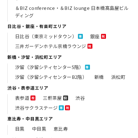
＆BIZ conference・＆BIZ lounge 日本橋髙島屋ビル
ディング
日比谷・銀座・有楽町エリア
日比谷（東京ミッドタウン）
銀座
専
祝
三井ガーデンホテル京橋ラウンジ
祝
新橋・汐留・浜松町エリア
汐留（汐留シティセンター5階）
専
汐留（汐留シティセンターB2階）
新橋
浜松町
渋谷・表参道エリア
表参道
三軒茶屋
渋谷
祝
個
渋谷サクラステージ
専
祝
恵比寿・中目黒エリア
目黒
中目黒
恵比寿