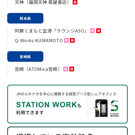
天神（福岡天神 蔦屋書店）
祝
熊本県
阿蘇くまもと空港「ラウンジASO」
他
祝
Q-Works KUMAMOTO
他
祝
宮崎県
宮崎（ATOMica宮崎）
他
祝