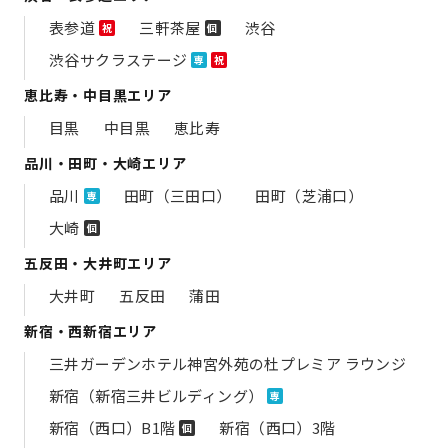
表参道
三軒茶屋
渋谷
祝
個
渋谷サクラステージ
専
祝
恵比寿・中目黒エリア
目黒
中目黒
恵比寿
品川・田町・大崎エリア
品川
田町（三田口）
田町（芝浦口）
専
大崎
個
五反田・大井町エリア
大井町
五反田
蒲田
新宿・西新宿エリア
三井ガーデンホテル神宮外苑の​杜プレミア ラウンジ
新宿（新宿三井ビルディング）
専
新宿（西口）B1階
新宿（西口）3階
個