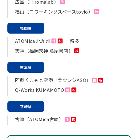
広島（Hiromalab）
他
福山（コワーキングスペースtovio）
他
福岡県
ATOMica 北九州
博多
他
祝
天神（福岡天神 蔦屋書店）
祝
熊本県
阿蘇くまもと空港「ラウンジASO」
他
祝
Q-Works KUMAMOTO
他
祝
宮崎県
宮崎（ATOMica宮崎）
他
祝