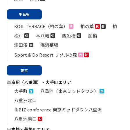
千葉県
KOIL TERRACE（柏の葉）
柏の葉
柏
他
祝
個
松戸
本八幡
西船橋
船橋
個
個
個
津田沼
海浜幕張
個
Sport & Do Resort リソルの森
他
祝
東京
東京駅（八重洲）・大手町エリア
大手町
八重洲（東京ミッドタウン）
専
専
八重洲北口
＆BIZ conference 東京ミッドタウン八重洲
八重洲南口
祝
日本橋・茅場町エリア