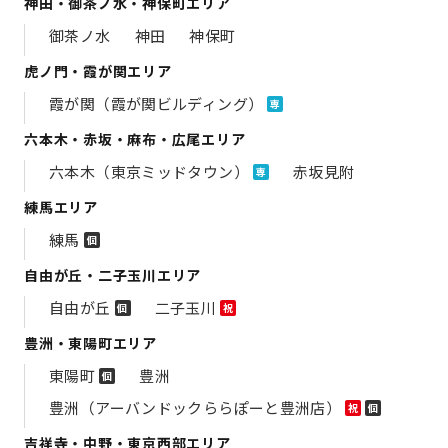
神田・御茶ノ水・神保町エリア
御茶ノ水
神田
神保町
虎ノ門・霞が関エリア
霞が関（霞が関ビルディング）
専
六本木・赤坂・麻布・広尾エリア
六本木（東京ミッドタウン）
赤坂見附
専
練馬エリア
練馬
個
自由が丘・二子玉川エリア
自由が丘
二子玉川
個
祝
豊洲・東陽町エリア
東陽町
豊洲
個
豊洲（アーバンドックららぽーと豊洲店）
祝
個
吉祥寺・中野・東京西部エリア