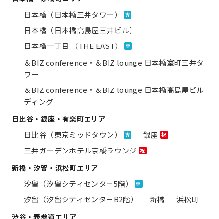
日本橋（日本橋三井タワー）
専
日本橋（日本橋高島屋三井ビル）
日本橋一丁目 （THE EAST）
専
＆BIZ conference・＆BIZ lounge 日本橋室町三井タ
ワー
＆BIZ conference・＆BIZ lounge 日本橋髙島屋ビル
ディング
日比谷・銀座・有楽町エリア
日比谷（東京ミッドタウン）
銀座
専
祝
三井ガーデンホテル京橋ラウンジ
祝
新橋・汐留・浜松町エリア
汐留（汐留シティセンター5階）
専
汐留（汐留シティセンターB2階）
新橋
浜松町
渋谷・表参道エリア