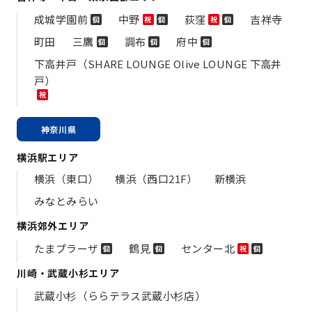
成城学園前
中野
荻窪
吉祥寺
個
祝
個
祝
個
町田
三鷹
調布
府中
個
個
個
下高井戸（SHARE LOUNGE Olive LOUNGE 下高井
戸）
祝
神奈川県
横浜駅エリア
横浜（東口）
横浜（西口21F）
新横浜
みなとみらい
横浜郊外エリア
たまプラーザ
鶴見
センター北
個
個
祝
個
川崎・武蔵小杉エリア
武蔵小杉（ららテラス武蔵小杉店）