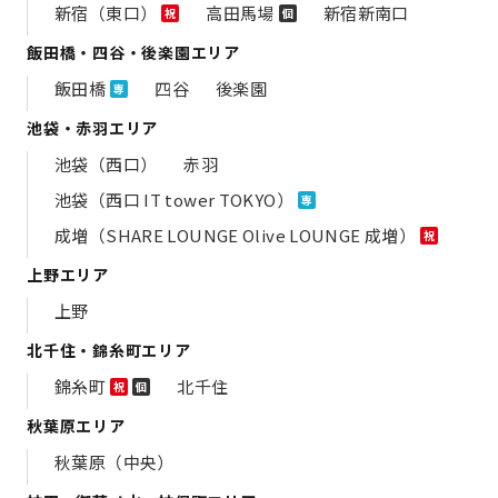
新宿（東口）
高田馬場
新宿新南口
祝
個
飯田橋・四谷・後楽園エリア
飯田橋
四谷
後楽園
専
池袋・赤羽エリア
池袋（西口）
赤羽
池袋（西口 IT tower TOKYO）
専
成増（SHARE LOUNGE Olive LOUNGE 成増）
祝
上野エリア
上野
北千住・錦糸町エリア
錦糸町
北千住
祝
個
秋葉原エリア
秋葉原（中央）