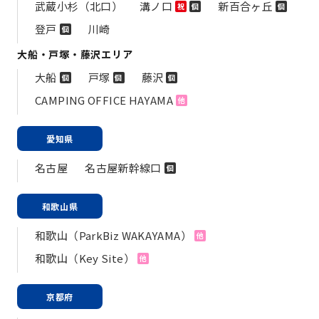
武蔵小杉（北口）
溝ノ口
新百合ヶ丘
祝
個
個
登戸
川崎
個
大船・戸塚・藤沢エリア
大船
戸塚
藤沢
個
個
個
CAMPING OFFICE HAYAMA
他
愛知県
名古屋
名古屋新幹線口
個
和歌山県
和歌山（ParkBiz WAKAYAMA）
他
和歌山（Key Site）
他
京都府