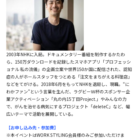
2003年NHKに入局。ドキュメンタリー番組を制作するかたわ
ら、150万ダウンロードを記録したスマホアプリ「プロフェッシ
ョナル 私の流儀」の企画立案や世界150か国に配信された、認知
症の人がホールスタッフをつとめる「注文をまちがえる料理店」
などをてがける。2018年6月をもってNHKを退局し、現職。“に
わかファン”という言葉を生んだ、ラグビーＷ杯のスポンサー企
業アクティベーション「丸の内15丁目Project.」やみんなの力
で、がんを治せる病気にするプロジェクト「deleteC」など、幅
広いテーマで活動を展開している。
【お申し込み先・参加費】
※本イベントはWORK STYLING会員様のみご参加いただけま