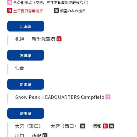
その他拠点（空港、三井不動産関連施設など）
他
土日祝日営業拠点
個室のみの拠点
祝
個
北海道
札幌
新千歳空港
祝
宮城県
仙台
新潟県
Snow Peak HEADQUARTERS Campfield
他
埼玉県
大宮（東口）
大宮（西口）
浦和
個
祝
個
川口
所沢
個